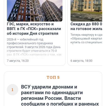
ГЭС, марки, искусство и
Скидка до 880 00
ВВП: в ГК «ПСК» рассказали
на готовое жильё
об истории Дня строителя
Теперь квартиру в сда
«Образцовый квартал 1
2026-й — юбилейный год
купить со специальной 
профессионального праздника
строителей. 9 августа 2026 года День
строителя будет отмечаться в 70-й
раз. В ГК «ПСК» напомнили о том, как
появился праздник и как
7 августа, 16:20
6 августа, 18:00
поменялась роль строительства.
ТОП 5
ВСУ ударили дронами и
1
ракетами по одиннадцати
регионам России. Власти
сообщили о погибших и раненых