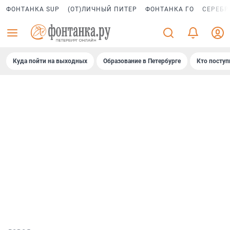
ФОНТАНКА SUP
(ОТ)ЛИЧНЫЙ ПИТЕР
ФОНТАНКА ГО
СЕРЕБР
Куда пойти на выходных
Образование в Петербурге
Кто поступ