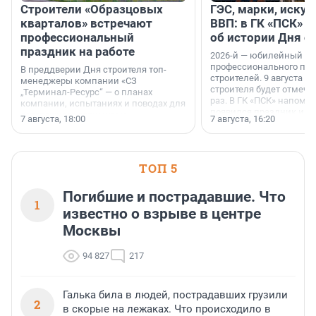
Строители «Образцовых
ГЭС, марки, искус
кварталов» встречают
ВВП: в ГК «ПСК» р
профессиональный
об истории Дня с
праздник на работе
2026-й — юбилейный го
профессионального пр
В преддверии Дня строителя топ-
строителей. 9 августа 2
менеджеры компании «СЗ
строителя будет отмечат
„Терминал-Ресурс“ — о планах
раз. В ГК «ПСК» напомни
компании, испытаниях и поводах для
появился праздник и к
осторожного оптимизма.
7 августа, 18:00
7 августа, 16:20
поменялась роль строит
ТОП 5
Погибшие и пострадавшие. Что
1
известно о взрыве в центре
Москвы
94 827
217
Галька била в людей, пострадавших грузили
2
в скорые на лежаках. Что происходило в