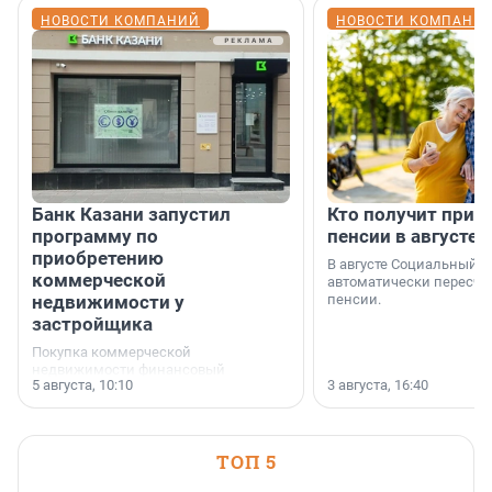
НОВОСТИ КОМПАНИЙ
НОВОСТИ КОМПАНИ
Банк Казани запустил
Кто получит приб
программу по
пенсии в августе
приобретению
В августе Социальный 
коммерческой
автоматически пересчи
недвижимости у
пенсии.
застройщика
Покупка коммерческой
недвижимости финансовый
5 августа, 10:10
3 августа, 16:40
инструмент, доступный для многих
предпринимателей. Будь то новый
офис, склад, торговое помещение
или готовый арендный бизнес —
успех сделки зависит от правильного
ТОП 5
выбора объекта и грамотного