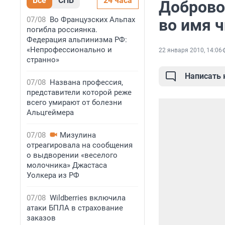
Все
СПБ
24 часа
Доброво
07/08
Во Французских Альпах
во имя 
погибла россиянка.
Федерация альпинизма РФ:
«Непрофессионально и
22 января 2010, 14:06
странно»
Написать
07/08
Названа профессия,
представители которой реже
всего умирают от болезни
Альцгеймера
07/08
Мизулина
отреагировала на сообщения
о выдворении «веселого
молочника» Джастаса
Уолкера из РФ
07/08
Wildberries включила
атаки БПЛА в страхование
заказов