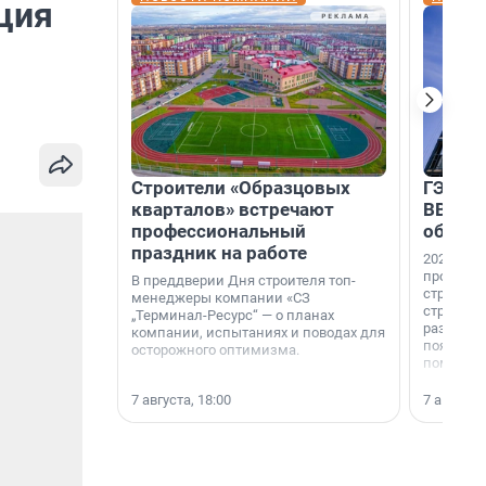
ция
Строители «Образцовых
ГЭС, м
кварталов» встречают
ВВП: в
профессиональный
об ист
праздник на работе
2026-й —
професси
В преддверии Дня строителя топ-
строителе
менеджеры компании «СЗ
строителя
„Терминал-Ресурс“ — о планах
раз. В ГК
компании, испытаниях и поводах для
появился
осторожного оптимизма.
поменяла
7 августа, 18:00
7 августа,