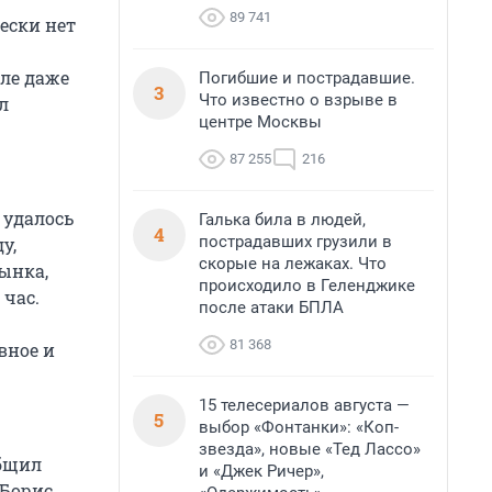
89 741
ески нет
еле даже
Погибшие и пострадавшие.
3
Что известно о взрыве в
л
центре Москвы
87 255
216
 удалось
Галька била в людей,
4
пострадавших грузили в
у,
скорые на лежаках. Что
ынка,
происходило в Геленджике
 час.
после атаки БПЛА
81 368
вное и
15 телесериалов августа —
5
выбор «Фонтанки»: «Коп-
звезда», новые «Тед Лассо»
общил
и «Джек Ричер»,
 Борис