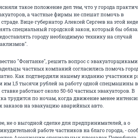
сняли такое положение дел тем, что у города практич
акуаторов, а частные фирмы не спешат помочь в
страде. Вице-губернатор Алексей Сергеев на этой нед
ять специальный городской закон, который бы обяза
едоставлять городу необходимую технику на случай
аклизмов".
звестно "Фонтанке", решить вопрос с эвакуаторщиками
Владельцы частных компаний согласились помочь город
платно. Как подтвердили нашему изданию участники р
 им 1,5 тысячи рублей за работу одной спецмашины в
 ставке работают около 50-60 частных эвакуаторов. В
ика трудится по ночам, когда движение менее интенси
 заказов на эвакуацию аварийных авто.
рее, не о выгодной сделке для предпринимателей, а о
инудительной работе частников на благо города, - со
ектор Ассоциации специальных площадок Петербурга