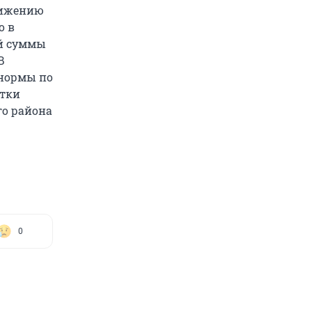
вижению
о в
ой суммы
В
 нормы по
утки
го района
0