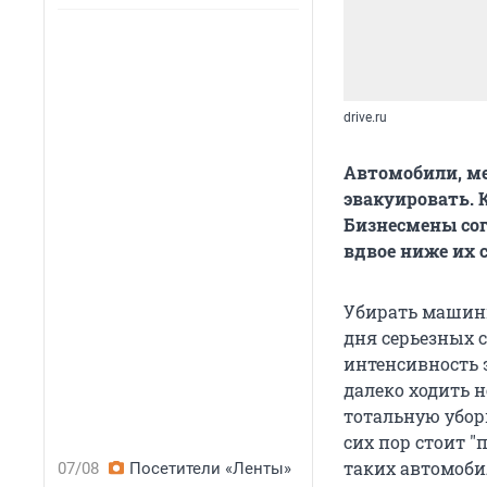
drive.ru
Автомобили, ме
эвакуировать. 
Бизнесмены сог
вдвое ниже их 
Убирать машины
дня серьезных с
интенсивность 
далеко ходить н
тотальную убор
сих пор стоит "
таких автомобил
07/08
Посетители «Ленты»