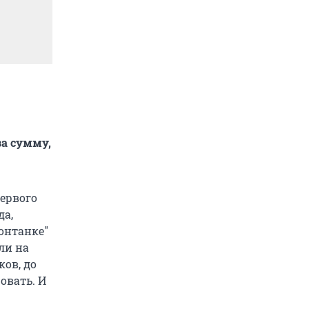
за сумму,
ервого
да,
онтанке"
ли на
ов, до
овать. И