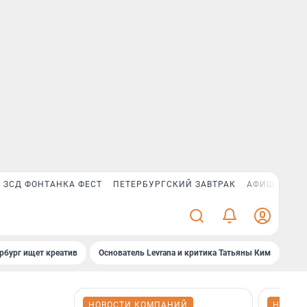
ЗСД ФОНТАНКА ФЕСТ
ПЕТЕРБУРГСКИЙ ЗАВТРАК
АФИША PLUS
рбург ищет креатив
Основатель Levrana и критика Татьяны Ким
Зач
НОВОСТИ КОМПАНИЙ
НОВОС