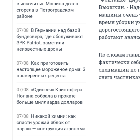
выскочить». Машина дотла
Вьюшкин. - Над
сгорела в Петроградском
машины очень тр
районе
время уборки уж
дорогостоящего
07/08
В Германии над базой
бундесвера, где обслуживают
работают авансо
ЗРК Patriot, заметили
неизвестные дроны
По словам главы
фактически себе
07/08
Как приготовить
спецмашин по го
настоящее мороженое дома: 3
проверенных рецепта
снега частникам
07/08
«Одиссея» Кристофера
Нолана собрала в прокате
больше миллиарда долларов
07/08
Никакой химии: как
спасти урожай яблок от
парши — инструкция агронома