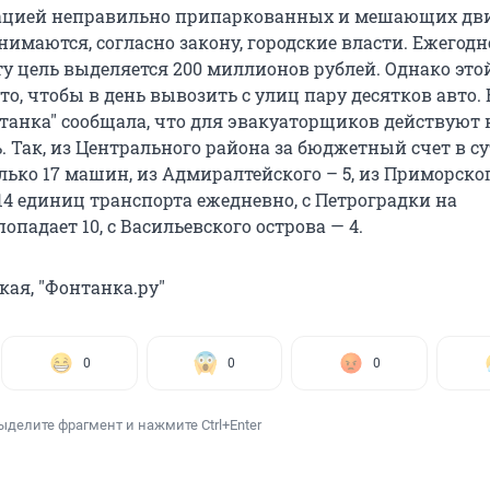
ацией неправильно припаркованных и мешающих д
имаются, согласно закону, городские власти. Ежегодн
эту цель выделяется 200 миллионов рублей. Однако эт
 то, чтобы в день вывозить с улиц пару десятков авто. 
нтанка" сообщала, что для эвакуаторщиков действуют
. Так, из Центрального района за бюджетный счет в с
лько 17 машин, из Адмиралтейского – 5, из Приморско
14 единиц транспорта ежедневно, с Петроградки на
падает 10, с Васильевского острова — 4.
ая, "Фонтанка.ру"
0
0
0
ыделите фрагмент и нажмите Ctrl+Enter