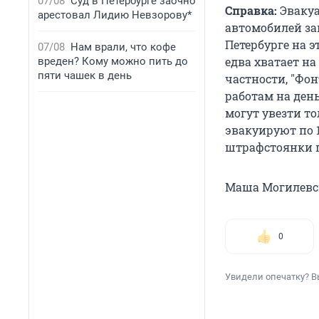
07/08
Суд в Петербурге заочно
Справка:
Эваку
арестовал Лидию Невзорову*
автомобилей зан
Петербурге на 
07/08
Нам врали, что кофе
едва хватает на
вреден? Кому можно пить до
пяти чашек в день
частности, "Фо
работам на день
могут увезти то
эвакуируют по 
штрафстоянки по
Маша Могилевск
0
Увидели опечатку? В