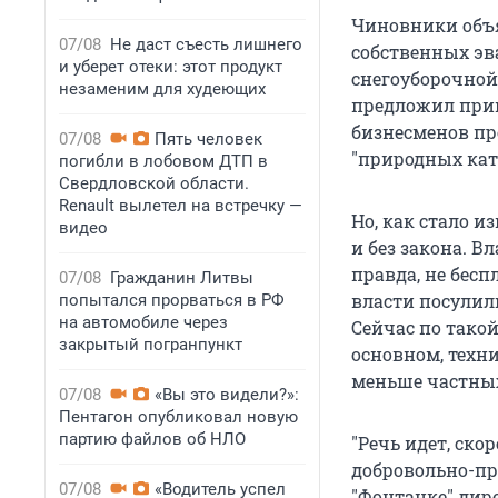
Чиновники объя
07/08
Не даст съесть лишнего
собственных эв
и уберет отеки: этот продукт
снегоуборочной 
незаменим для худеющих
предложил прин
бизнесменов пр
07/08
Пять человек
"природных кат
погибли в лобовом ДТП в
Свердловской области.
Renault вылетел на встречку —
Но, как стало и
видео
и без закона. 
правда, не бес
07/08
Гражданин Литвы
власти посулили
попытался прорваться в РФ
на автомобиле через
Сейчас по такой
закрытый погранпункт
основном, техн
меньше частных
07/08
«Вы это видели?»:
Пентагон опубликовал новую
партию файлов об НЛО
"Речь идет, ско
добровольно-пр
07/08
«Водитель успел
"Фонтанке" дир