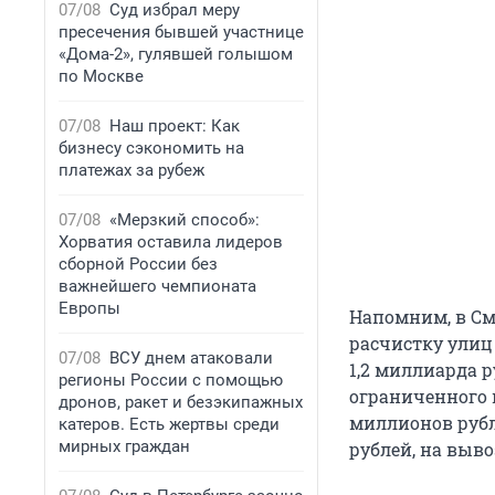
07/08
Суд избрал меру
пресечения бывшей участнице
«Дома-2», гулявшей голышом
по Москве
07/08
Наш проект: Как
бизнесу сэкономить на
платежах за рубеж
07/08
«Мерзкий способ»:
Хорватия оставила лидеров
сборной России без
важнейшего чемпионата
Европы
Напомним, в См
расчистку улиц 
07/08
ВСУ днем атаковали
1,2 миллиарда р
регионы России с помощью
ограниченного 
дронов, ракет и безэкипажных
миллионов рубл
катеров. Есть жертвы среди
мирных граждан
рублей, на выво