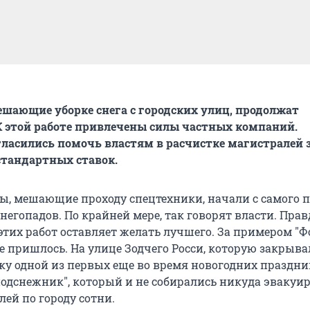
шающие уборке снега с городских улиц, продолжат
К этой работе привлечены силы частных компаний.
ласились помочь властям в расчистке магистралей 
стандартных ставок.
, мешающие проходу спецтехники, начали с самого п
негопадов. По крайней мере, так говорят власти. Прав
этих работ оставляет желать лучшего. За примером "Ф
е пришлось. На улице Зодчего Росси, которую закрыва
ку одной из первых еще во время новогодних праздник
подснежник", который и не собирались никуда эвакуир
ей по городу сотни.