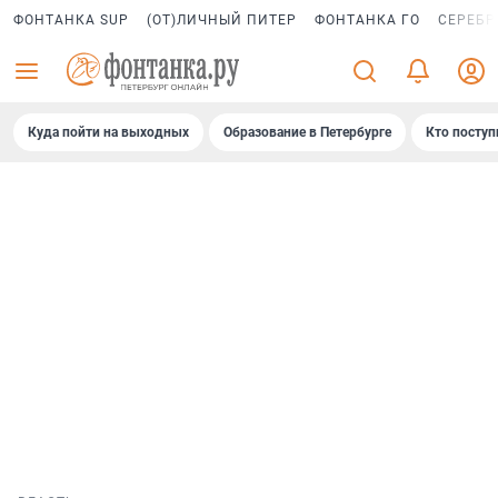
ФОНТАНКА SUP
(ОТ)ЛИЧНЫЙ ПИТЕР
ФОНТАНКА ГО
СЕРЕБР
Куда пойти на выходных
Образование в Петербурге
Кто поступ