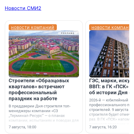
Новости СМИ2
НОВОСТИ КОМПАНИЙ
НОВОСТИ КОМПАНИ
Строители «Образцовых
ГЭС, марки, искус
кварталов» встречают
ВВП: в ГК «ПСК» р
профессиональный
об истории Дня с
праздник на работе
2026-й — юбилейный го
профессионального пр
В преддверии Дня строителя топ-
строителей. 9 августа 2
менеджеры компании «СЗ
строителя будет отмечат
„Терминал-Ресурс“ — о планах
раз. В ГК «ПСК» напомни
компании, испытаниях и поводах для
появился праздник и к
осторожного оптимизма.
7 августа, 18:00
7 августа, 16:20
поменялась роль строит