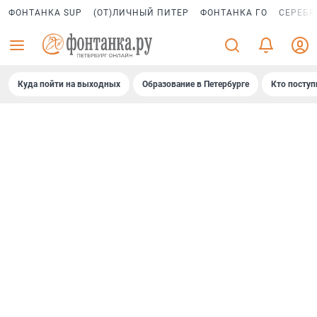
ФОНТАНКА SUP
(ОТ)ЛИЧНЫЙ ПИТЕР
ФОНТАНКА ГО
СЕРЕБР
Куда пойти на выходных
Образование в Петербурге
Кто поступ