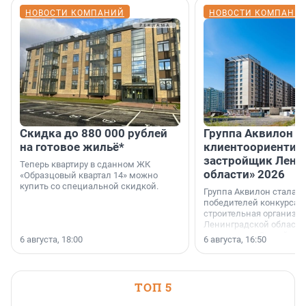
НОВОСТИ КОМПАНИЙ
НОВОСТИ КОМПАНИ
Скидка до 880 000 рублей
Группа Аквилон 
на готовое жильё*
клиентоориентир
застройщик Лени
Теперь квартиру в сданном ЖК
области» 2026
«Образцовый квартал 14» можно
купить со специальной скидкой.
Группа Аквилон стала 
победителей конкурса 
строительная организа
Ленинградской области 
номинации «Самый
6 августа, 18:00
6 августа, 16:50
клиентоориентированн
застройщик Ленинград
области».
ТОП 5