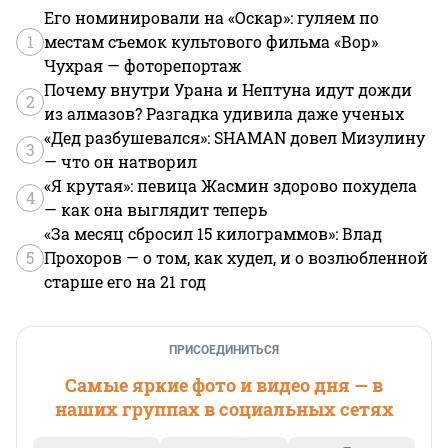
Его номинировали на «Оскар»: гуляем по
1
местам съемок культового фильма «Вор»
Чухрая — фоторепортаж
Почему внутри Урана и Нептуна идут дожди
2
из алмазов? Разгадка удивила даже ученых
«Дед разбушевался»: SHAMAN довел Мизулину
3
— что он натворил
«Я крутая»: певица Жасмин здорово похудела
4
— как она выглядит теперь
«За месяц сбросил 15 килограммов»: Влад
5
Прохоров — о том, как худел, и о возлюбленной
старше его на 21 год
ПРИСОЕДИНИТЬСЯ
Самые яркие фото и видео дня — в
наших группах в социальных сетях