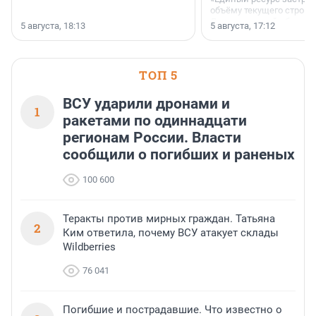
объёму текущего строит
Ленинградской области
5 августа, 18:13
5 августа, 17:12
время компания реализу
185 429 кв. метров жиль
больше, чем в 1 квартал
ТОП 5
ВСУ ударили дронами и
1
ракетами по одиннадцати
регионам России. Власти
сообщили о погибших и раненых
100 600
Теракты против мирных граждан. Татьяна
2
Ким ответила, почему ВСУ атакует склады
Wildberries
76 041
Погибшие и пострадавшие. Что известно о