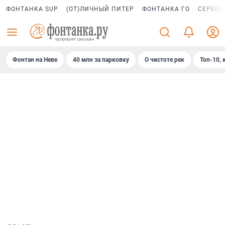
ФОНТАНКА SUP
(ОТ)ЛИЧНЫЙ ПИТЕР
ФОНТАНКА ГО
СЕРЕБР
Фонтан на Неве
40 млн за парковку
О чистоте рек
Топ-10, 