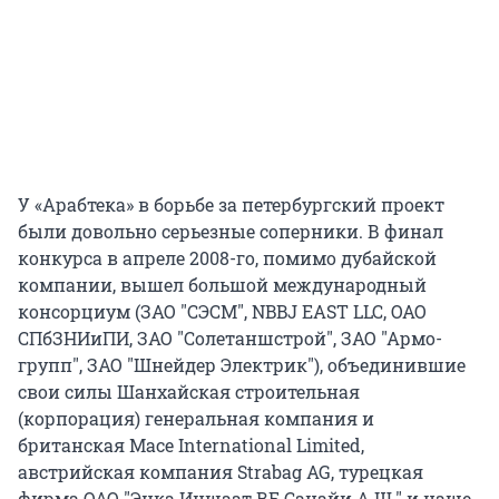
У «Арабтека» в борьбе за петербургский проект
были довольно серьезные соперники. В финал
конкурса в апреле 2008-го, помимо дубайской
компании, вышел большой международный
консорциум (ЗАО "СЭСМ", NBBJ EAST LLC, ОАО
СПбЗНИиПИ, ЗАО "Солетаншстрой", ЗАО "Армо-
групп", ЗАО "Шнейдер Электрик"), объединившие
свои силы Шанхайская строительная
(корпорация) генеральная компания и
британская Mace International Limited,
австрийская компания Strabag AG, турецкая
фирма ОАО "Энка Иншаат ВЕ Санайи А.Ш." и наше