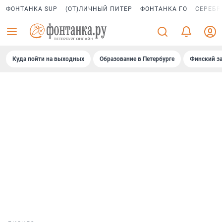
ФОНТАНКА SUP
(ОТ)ЛИЧНЫЙ ПИТЕР
ФОНТАНКА ГО
СЕРЕБР
Куда пойти на выходных
Образование в Петербурге
Финский за