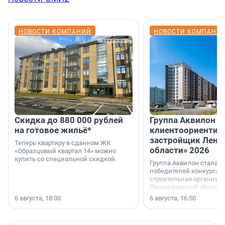
НОВОСТИ КОМПАНИЙ
НОВОСТИ КОМПАНИ
Скидка до 880 000 рублей
Группа Аквилон 
на готовое жильё*
клиентоориентир
застройщик Лени
Теперь квартиру в сданном ЖК
области» 2026
«Образцовый квартал 14» можно
купить со специальной скидкой.
Группа Аквилон стала 
победителей конкурса 
строительная организа
Ленинградской области 
номинации «Самый
6 августа, 18:00
6 августа, 16:50
клиентоориентированн
застройщик Ленинград
области».