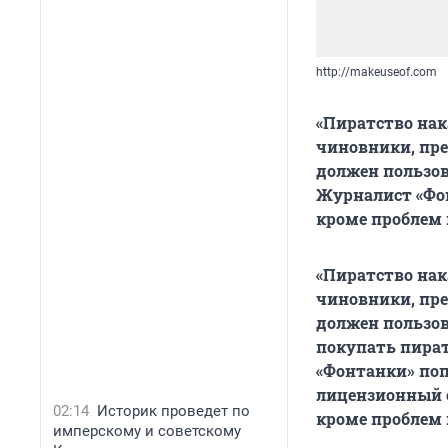
http://makeuseof.com
«Пиратство нак
чиновники, пр
должен пользо
Журналист «Фон
кроме проблем 
«Пиратство нак
чиновники, пр
должен пользо
покупать пира
«Фонтанки» по
лицензионный с
02:14
Историк проведет по
кроме проблем 
имперскому и советскому