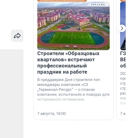
Строители «Образцовых
ГЭС, м
кварталов» встречают
ВВП: в
профессиональный
об ист
праздник на работе
2026-й —
професси
В преддверии Дня строителя топ-
строителе
менеджеры компании «СЗ
строителя
„Терминал-Ресурс“ — о планах
раз. В ГК
компании, испытаниях и поводах для
появился
осторожного оптимизма.
поменяла
7 августа, 18:00
7 августа,