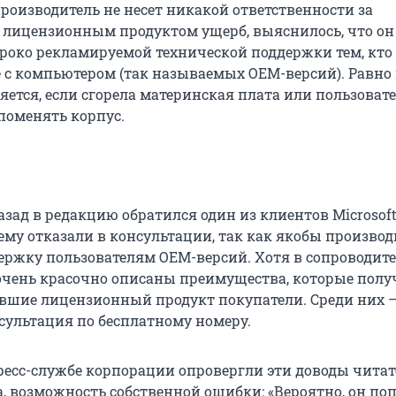
производитель не несет никакой ответственности за
 лицензионным продуктом ущерб, выяснилось, что он
роко рекламируемой технической поддержки тем, кто
 с компьютером (так называемых OEM-версий). Равно
яется, если сгорела материнская плата или пользоват
оменять корпус.
зад в редакцию обратился один из клиентов Microsoft
ему отказали в консультации, так как якобы производ
ержку пользователям OEM-версий. Хотя в сопроводит
чень красочно описаны преимущества, которые пол
вшие лицензионный продукт покупатели. Среди них 
сультация по бесплатному номеру.
ресс-службе корпорации опровергли эти доводы читат
, возможность собственной ошибки: «Вероятно, он поп