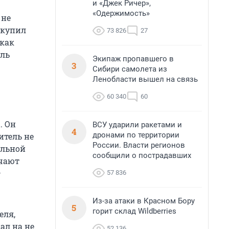
и «Джек Ричер»,
«Одержимость»
 не
 купил
73 826
27
 как
ель
Экипаж пропавшего в
3
Сибири самолета из
Ленобласти вышел на связь
60 340
60
. Он
ВСУ ударили ракетами и
4
дронами по территории
итель не
России. Власти регионов
ельной
сообщили о пострадавших
учают
–
57 836
Из-за атаки в Красном Бору
5
горит склад Wildberries
еля,
ал на не
52 136