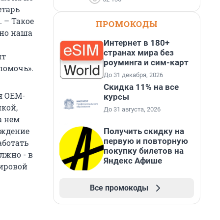
етарь
 – Такое
ПРОМОКОДЫ
чно наша
Интернет в 180+
странах мира без
ят
роуминга и сим-карт
помочь».
До 31 декабря, 2026
Скидка 11% на все
я OEM-
курсы
йкой,
До 31 августа, 2026
а нем
аждение
Получить скидку на
первую и повторную
аботать
покупку билетов на
лжно - в
Яндекс Афише
мировой
Все промокоды