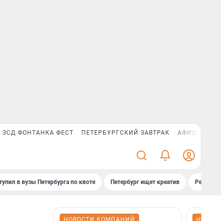
ЗСД ФОНТАНКА ФЕСТ
ПЕТЕРБУРГСКИЙ ЗАВТРАК
АФИША PLUS
тупил в вузы Петербурга по квоте
Петербург ищет креатив
Рейтинги
НОВОСТИ КОМПАНИЙ
НОВОС