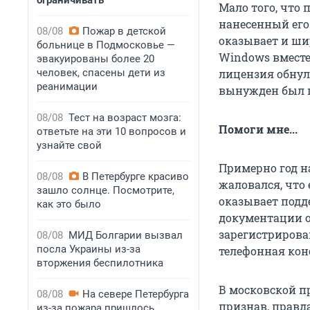
ограничивать
Мало того, что 
нанесенный его
08/08
Пожар в детской
оказывает и ши
больнице в Подмосковье —
Windows вместе
эвакуированы более 20
человек, спасены дети из
лицензия обнул
реанимации
вынужден был п
08/08
Тест на возраст мозга:
Помоги мне...
ответьте на эти 10 вопросов и
узнайте свой
Примерно год на
08/08
В Петербурге красиво
жаловался, что 
зашло солнце. Посмотрите,
оказывает подд
как это было
документации о
зарегистрирова
08/08
МИД Болгарии вызвал
посла Украины из-за
телефонная кон
вторжения беспилотника
В московской п
08/08
На севере Петербурга
признав, правда
из-за пожара пришлось