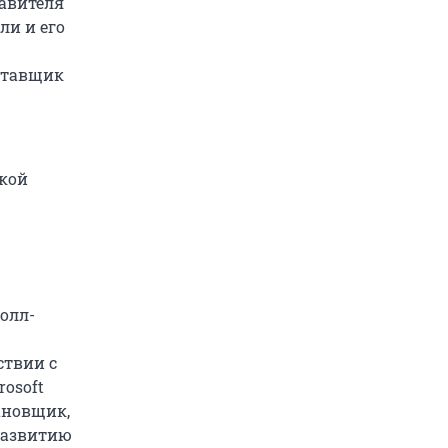
тавителя
ли и его
оставщик
ской
олл-
ствии с
osoft
ановщик,
развитию