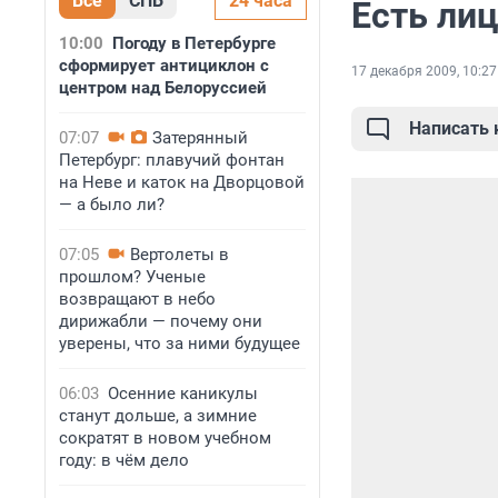
Все
СПБ
24 часа
Есть ли
10:00
Погоду в Петербурге
сформирует антициклон с
17 декабря 2009, 10:27
центром над Белоруссией
Написать
07:07
Затерянный
Петербург: плавучий фонтан
на Неве и каток на Дворцовой
— а было ли?
07:05
Вертолеты в
прошлом? Ученые
возвращают в небо
дирижабли — почему они
уверены, что за ними будущее
06:03
Осенние каникулы
станут дольше, а зимние
сократят в новом учебном
году: в чём дело