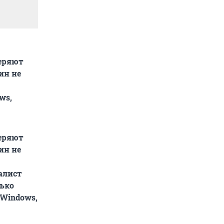
веряют
ин не
ws,
веряют
ин не
алист
ько
 Windows,