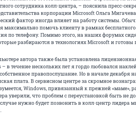
тного сотрудника колл-центра, – пояснила пресс-секр
дставительства корпорации Microsoft Ольга Мигачева.
ческий фактор иногда влияет на работу системы. Обы
ся максимально помочь клиенту в рамках бесплатного
ия по телефону. Помимо этого, на наших форумах сид
торые разбираются в технологиях Microsoft и готовы 
ьютере автора также была установлена лицензионна
– в течение нескольких лет я гордо любовался накле
обственное правопослушание. Но в начале декабря н
нская плата. В сервисном центре за скромное вознагр
азумеется, Windows, привязанный к прежней «маме», р
ера уверили, что проблем с переустановкой быть не до
случае нужно будет позвонить в колл-центр лидера 
.