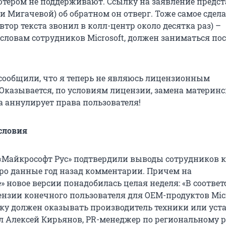
ютером не поддерживают. Ссылку на заявление предс
 Мигачевой) об обратном он отверг. Тоже самое сдела
автор текста звонил в колл-центр около десятка раз) –
 словам сотрудников Microsoft, должен заниматься п
е сообщили, что я теперь не являюсь лицензионным
 Оказывается, по условиям лицензии, замена материн
а аннулирует права пользователя!
словия
 «Майкрософт Рус» подтвердили выводы сотрудников к
про данные год назад комментарии. Причем на
 новое версии понадобилась целая неделя: «В соответ
нзии конечного пользователя для ОЕМ-продуктов Micr
жку должен оказывать производитель техники или уст
л Алексей Кирьянов, PR-менеджер по региональному 