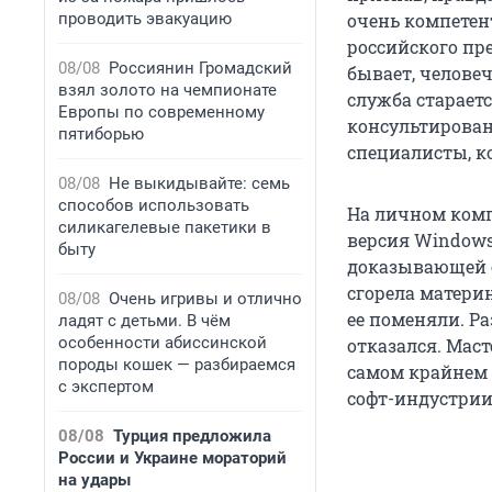
проводить эвакуацию
очень компетен
российского пре
08/08
Россиянин Громадский
бывает, челове
взял золото на чемпионате
служба старает
Европы по современному
консультирован
пятиборью
специалисты, ко
08/08
Не выкидывайте: семь
способов использовать
На личном комп
силикагелевые пакетики в
версия Windows 
быту
доказывающей с
сгорела матери
08/08
Очень игривы и отлично
ее поменяли. Р
ладят с детьми. В чём
особенности абиссинской
отказался. Маст
породы кошек — разбираемся
самом крайнем 
с экспертом
софт-индустрии
08/08
Турция предложила
России и Украине мораторий
на удары