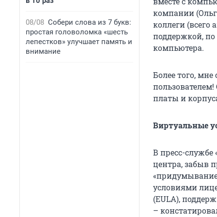
в 10 раз
вместе с компь
компании (Ольги
08/08
Собери слова из 7 букв:
коллеги (всего 
простая головоломка «шесть
поддержкой, по
лепестков» улучшает память и
компьютера.
внимание
Более того, мн
пользователем!
платы и корпус
Виртуальные у
В пресс-службе
центра, забыв 
«придумывание»
условиями лице
(EULA), поддер
– констатирова