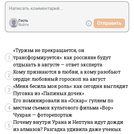
Гость
Отправить
Войти
«Туризм не прекращается, он
1
трансформируется»: как россияне будут
отдыхать в августе — ответ эксперта
Кому признаются в любви, а кому разобьют
2
сердце: любовный гороскоп на август
«Меня бесила моя роль»: как сегодня выглядит
3
Пуговка из «Папиных дочек»
Его номинировали на «Оскар»: гуляем по
4
местам съемок культового фильма «Вор»
Чухрая — фоторепортаж
Почему внутри Урана и Нептуна идут дожди
5
из алмазов? Разгадка удивила даже ученых