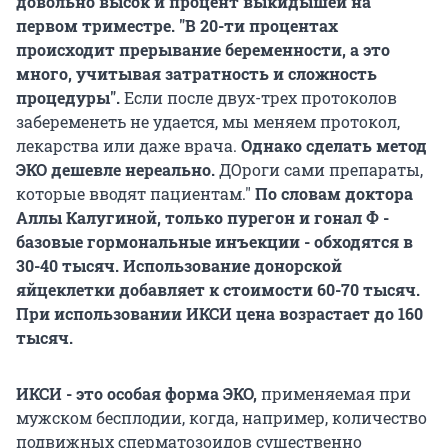
довольно высок и процент выкидышей на
первом триместре. "В 20-ти процентах
происходит прерывание беременности, а это
много, учитывая затратность и сложность
процедуры".
Если после двух-трех протоколов
забеременеть не удается, мы меняем протокол,
лекарства или даже врача.
Однако сделать метод
ЭКО дешевле нереально.
ДОроги сами препараты,
которые вводят пациентам."
По словам доктора
Аллы Калугиной, только пурегон и гонал Ф -
базовые гормональные инъекции - обходятся в
30-40 тысяч. Использование донорской
яйцеклетки добавляет к стоимости 60-70 тысяч.
При использовании ИКСИ цена возрастает до 160
тысяч.
ИКСИ - это особая форма ЭКО,
применяемая при
мужском бесплодии, когда, например, количество
подвижных сперматозоидов существенно