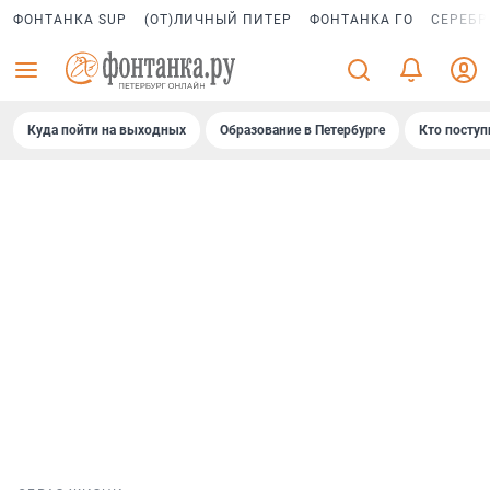
ФОНТАНКА SUP
(ОТ)ЛИЧНЫЙ ПИТЕР
ФОНТАНКА ГО
СЕРЕБР
Куда пойти на выходных
Образование в Петербурге
Кто поступ