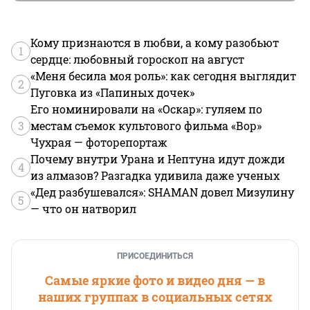
Кому признаются в любви, а кому разобьют
1
сердце: любовный гороскоп на август
«Меня бесила моя роль»: как сегодня выглядит
2
Пуговка из «Папиных дочек»
Его номинировали на «Оскар»: гуляем по
3
местам съемок культового фильма «Вор»
Чухрая — фоторепортаж
Почему внутри Урана и Нептуна идут дожди
4
из алмазов? Разгадка удивила даже ученых
«Дед разбушевался»: SHAMAN довел Мизулину
5
— что он натворил
ПРИСОЕДИНИТЬСЯ
Самые яркие фото и видео дня — в
наших группах в социальных сетях