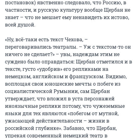
постановок) явственно следовало, что Россию, в
частности, и русскую культуру вообще Щербан не
знает – что не мешает ему ненавидеть их истово,
всей душой.
«Ну, всё-таки есть текст Чехова, –
переговаривались театралы. – Уж с текстом-то он
ничего не сделает?» – увы, надеждам этим не
суждено было оправдаться: Щербан отметился и в
тексте, густо «удобрив» его репликами на
немецком, английском и французском. Видимо,
воплощая свои юношеские мечты о побеге из
социалистической Румынии, сам Щербан
утверждает, что вложил в уста персонажей
иноязычные реплики потому, что чужеземные
языки для тех являются «побегом от мутной,
ужасающей действительности – жизни в
российской глубинке». Забавно, что Щербан,
упрекая современный немецкий театр в