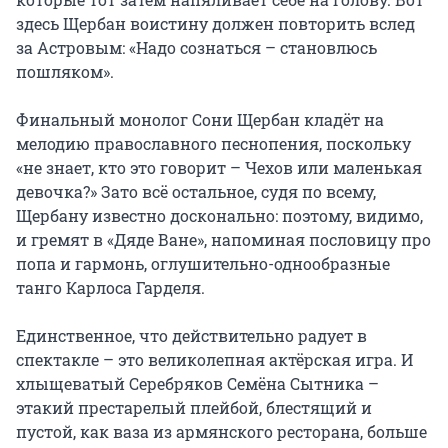
здесь Щербан воистину должен повторить вслед
за Астровым: «Надо сознаться – становлюсь
пошляком».
Финальный монолог Сони Щербан кладёт на
мелодию православного песнопения, поскольку
«не знает, кто это говорит – Чехов или маленькая
девочка?» Зато всё остальное, судя по всему,
Щербану известно досконально: поэтому, видимо,
и гремят в «Дяде Ване», напоминая пословицу про
попа и гармонь, оглушительно-однообразные
танго Карлоса Гарделя.
Единственное, что действительно радует в
спектакле – это великолепная актёрская игра. И
хлыщеватый Серебряков Семёна Сытника –
этакий престарелый плейбой, блестящий и
пустой, как ваза из армянского ресторана, больше