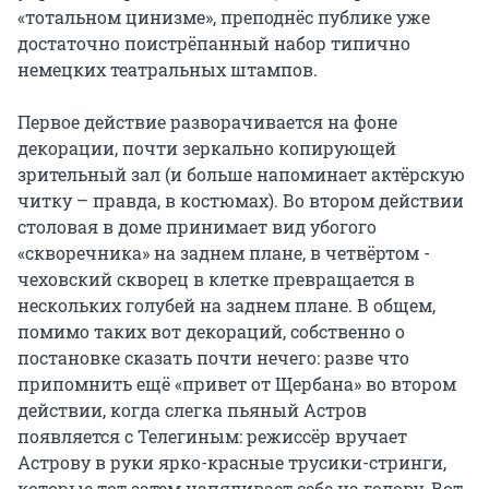
«тотальном цинизме», преподнёс публике уже
достаточно поистрёпанный набор типично
немецких театральных штампов.
Первое действие разворачивается на фоне
декорации, почти зеркально копирующей
зрительный зал (и больше напоминает актёрскую
читку – правда, в костюмах). Во втором действии
столовая в доме принимает вид убогого
«скворечника» на заднем плане, в четвёртом -
чеховский скворец в клетке превращается в
нескольких голубей на заднем плане. В общем,
помимо таких вот декораций, собственно о
постановке сказать почти нечего: разве что
припомнить ещё «привет от Щербана» во втором
действии, когда слегка пьяный Астров
появляется с Телегиным: режиссёр вручает
Астрову в руки ярко-красные трусики-стринги,
которые тот затем напяливает себе на голову. Вот