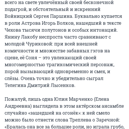
всего на свете увлечённый своей бесконечной
подагрой, и обстоятельный и искренний
Войницкий Сергея Паршина. Буквально купается
в роли Астрова Игорь Волков, нашедший в тексте
Чехова тысячи полутонов и особых интонаций.
Янину Лакобу неспроста часто сравнивают с
молодой Чуриковой: при всей внешней
комичности и множестве забавных гэгов на
сцене, её Соня – это увлекающий своей
многомерностью трагикомический персонаж,
порой вызывающий одновременно и смех, и
слёзы. Очень точно и убедительно сыграл
Телегина Дмитрий Лысенков.
Пожалуй, лишь одна Юлия Марченко (Елена
Андреевна) выглядела в этом актёрском ансамбле
случайно «зашедшей на огонёк»: к ней смело
можно было отнести слова Треплева о Заречной:
«Бралась она все за большие роли, но играла грубо,