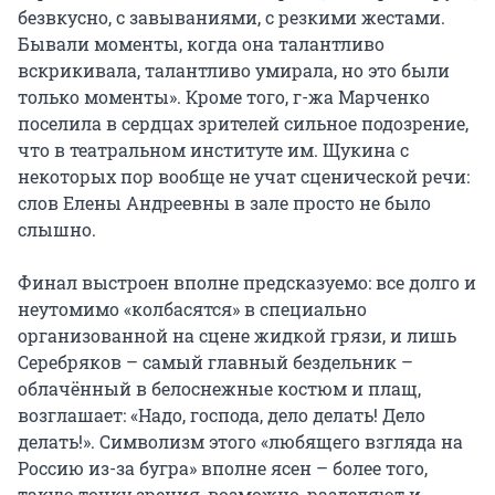
безвкусно, с завываниями, с резкими жестами.
Бывали моменты, когда она талантливо
вскрикивала, талантливо умирала, но это были
только моменты». Кроме того, г-жа Марченко
поселила в сердцах зрителей сильное подозрение,
что в театральном институте им. Щукина с
некоторых пор вообще не учат сценической речи:
слов Елены Андреевны в зале просто не было
слышно.
Финал выстроен вполне предсказуемо: все долго и
неутомимо «колбасятся» в специально
организованной на сцене жидкой грязи, и лишь
Серебряков – самый главный бездельник –
облачённый в белоснежные костюм и плащ,
возглашает: «Надо, господа, дело делать! Дело
делать!». Символизм этого «любящего взгляда на
Россию из-за бугра» вполне ясен – более того,
такую точку зрения, возможно, разделяют и