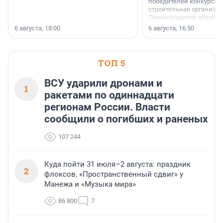
победителей конкурса 
строительная организа
Ленинградской области 
номинации «Самый
6 августа, 18:00
6 августа, 16:50
клиентоориентированн
застройщик Ленинград
области».
ТОП 5
ВСУ ударили дронами и
1
ракетами по одиннадцати
регионам России. Власти
сообщили о погибших и раненых
107 244
Куда пойти 31 июля–2 августа: праздник
2
флоксов, «Пространственный сдвиг» у
Манежа и «Музыка мира»
86 800
7