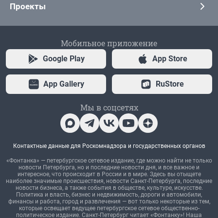
Проекты
Мобильное приложение
Google Play
App Store
App Gallery
RuStore
Мы в соцсетях
Контактные данные для Роскомнадзора и государственных органов
«Фонтанка» — петербургское сетевое издание, где можно найти не только
новости Петербурга, но и последние новости дня, и все важное и
интересное, что происходит в России и в мире. Здесь вы отыщете
наиболее значимые происшествия, новости Санкт-Петербурга, последние
новости бизнеса, а также события в обществе, культуре, искусстве.
Политика и власть, бизнес и недвижимость, дороги и автомобили,
финансы и работа, город и развлечения — вот только некоторые из тем,
которые освещает ведущее петербургское сетевое общественно-
политическое издание. Санкт-Петербург читает «Фонтанку»! Наша