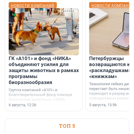
НОВОСТИ КОМПАНИЙ
НОВОСТИ КОМПАНИ
ГК «А101» и фонд «НИКА»
Петербуржцы
объединяют усилия для
возвращаются к
защиты животных в рамках
«раскладушкам» 
программы
«книжкам»
биоразнообразия
Технология гибких дисп
перестает быть нишевы
Группа компаний «А101» и
переходит в разряд вос
Благотворительный фонд помощи
повседневных решений
бездомным животным «НИКА»
заключили соглашение о
6 августа, 12:26
5 августа, 13:56
стратегическом сотрудничестве.
ТОП 5