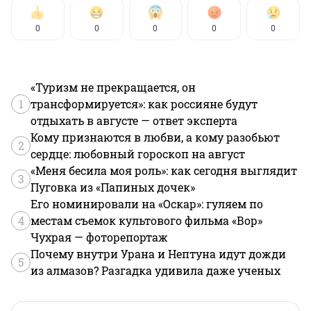
0
0
0
0
0
«Туризм не прекращается, он
1
трансформируется»: как россияне будут
отдыхать в августе — ответ эксперта
Кому признаются в любви, а кому разобьют
2
сердце: любовный гороскоп на август
«Меня бесила моя роль»: как сегодня выглядит
3
Пуговка из «Папиных дочек»
Его номинировали на «Оскар»: гуляем по
4
местам съемок культового фильма «Вор»
Чухрая — фоторепортаж
Почему внутри Урана и Нептуна идут дожди
5
из алмазов? Разгадка удивила даже ученых