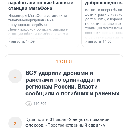
заработали новые базовые
добрососедства
станции МегаФона
Когда-то дворы были ме
дети играли в казаков-
Инженеры МегаФона установили
до темноты, а взрослые
телеком-оборудование на
новости на лавочках. В 1
популярных водоёмах
традиция почти исчезл
Ленинградской области. Базовые
экономическая нестаби
станции вблизи Лемболовского и
отсутствие ухода за те
Раздолинского озёр, а также
7 августа, 14:59
7 августа, 14:50
сделали своё дело.
недалеко от Большого Тосненского
водопада.
ТОП 5
ВСУ ударили дронами и
1
ракетами по одиннадцати
регионам России. Власти
сообщили о погибших и раненых
110 206
Куда пойти 31 июля–2 августа: праздник
2
флоксов, «Пространственный сдвиг» у