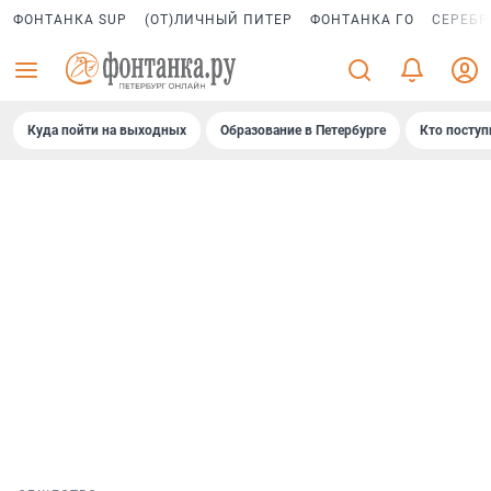
ФОНТАНКА SUP
(ОТ)ЛИЧНЫЙ ПИТЕР
ФОНТАНКА ГО
СЕРЕБР
Куда пойти на выходных
Образование в Петербурге
Кто поступ