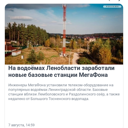
На водоёмах Ленобласти заработали
новые базовые станции МегаФона
Инженеры МегаФона установили телеком-оборудование на
популярных водоёмах Ленинградской области. Базовые
станции вблизи Лемболовского и Раздолинского озёр, а также
недалеко от Большого Тосненского водопада.
7 августа, 14:59