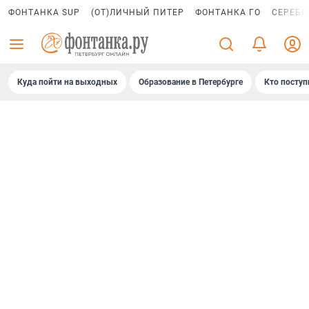
ФОНТАНКА SUP
(ОТ)ЛИЧНЫЙ ПИТЕР
ФОНТАНКА ГО
СЕРЕБР
Куда пойти на выходных
Образование в Петербурге
Кто поступ