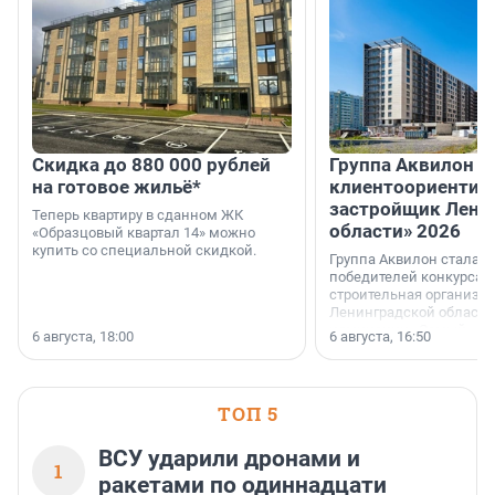
Скидка до 880 000 рублей
Группа Аквилон 
на готовое жильё*
клиентоориентир
застройщик Лени
Теперь квартиру в сданном ЖК
области» 2026
«Образцовый квартал 14» можно
купить со специальной скидкой.
Группа Аквилон стала 
победителей конкурса 
строительная организа
Ленинградской области 
номинации «Самый
6 августа, 18:00
6 августа, 16:50
клиентоориентированн
застройщик Ленинград
области».
ТОП 5
ВСУ ударили дронами и
1
ракетами по одиннадцати