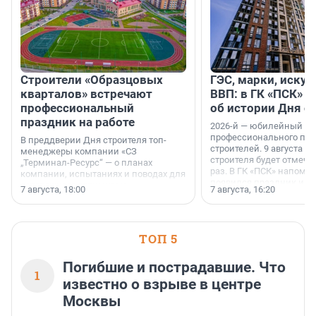
Строители «Образцовых
ГЭС, марки, искус
кварталов» встречают
ВВП: в ГК «ПСК» р
профессиональный
об истории Дня с
праздник на работе
2026-й — юбилейный го
профессионального пр
В преддверии Дня строителя топ-
строителей. 9 августа 2
менеджеры компании «СЗ
строителя будет отмечат
„Терминал-Ресурс“ — о планах
раз. В ГК «ПСК» напомни
компании, испытаниях и поводах для
появился праздник и к
осторожного оптимизма.
7 августа, 18:00
7 августа, 16:20
поменялась роль строит
ТОП 5
Погибшие и пострадавшие. Что
1
известно о взрыве в центре
Москвы