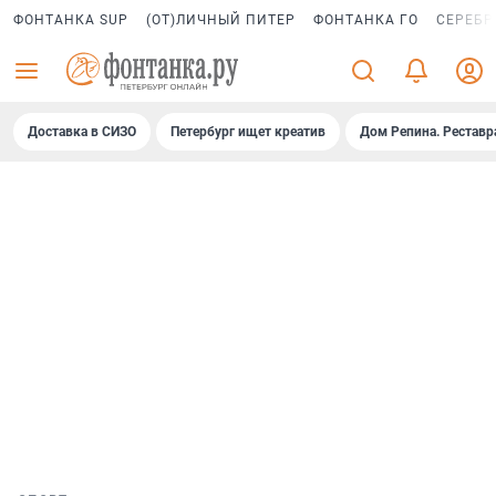
ФОНТАНКА SUP
(ОТ)ЛИЧНЫЙ ПИТЕР
ФОНТАНКА ГО
СЕРЕБР
Доставка в СИЗО
Петербург ищет креатив
Дом Репина. Реставр