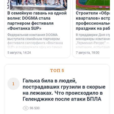
В семейную гавань на одной
Строители «Обра
волне: DOGMA стала
кварталов» встре
партнером фестиваля
профессиональн
«Фонтанка SUP»
праздник на рабо
Федеральная компания DOGMA
В преддверии Дня строи
выступила семейным партнером
менеджеры компании «
фестиваля сапсерфинга «Фонтанка
„Терминал-Ресурс“ — о 
SUP» и поддержала одну из самых
компании, испытаниях 
ярких и романтичных номинаций —
осторожного оптимизма
5 августа, 14:24
7 августа, 18:00
«SUP-свадьба».
ТОП 5
Галька била в людей,
1
пострадавших грузили в скорые
на лежаках. Что происходило в
Геленджике после атаки БПЛА
96 530