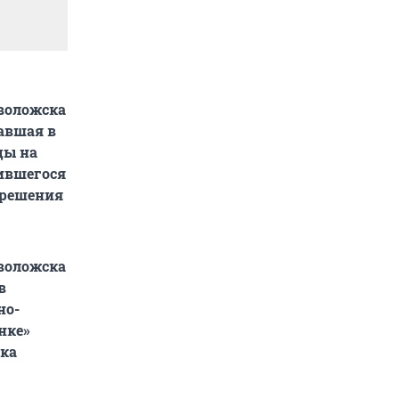
воложска
давшая в
цы на
чившегося
азрешения
воложска
в
но-
нке»
чка