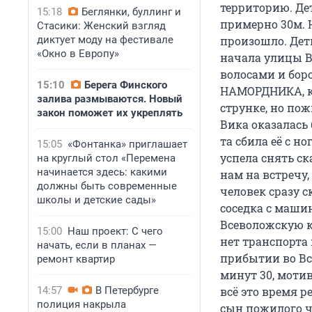
территорию. Де
15:18
Беглянки, буллинг и
примерно 30м. Н
Стасики: Женский взгляд
диктует моду на фестивале
произошло. Дети
«Окно в Европу»
начала улицы В
волосами и боро
15:10
Берега Финского
НАМОРДНИКА, ко
залива размываются. Новый
струнке, но по
закон поможет их укреплять
Вика оказалась 
та сбила её с н
15:05
«Фонтанка» приглашает
успела снять с
на круглый стол «Перемена
начинается здесь: какими
нам на встречу,
должны быть современные
человек сразу 
школы и детские сады»
соседка с машин
Всеволожскую к
15:00
Наш проект: С чего
нет транспорта 
начать, если в планах —
прибытии во Вс
ремонт квартир
минут 30, мотив
14:57
В Петербурге
всё это время р
полиция накрыла
сын пожилого ч