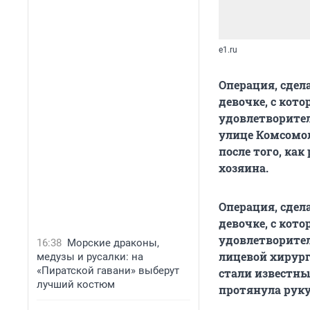
e1.ru
Операция, сде
девочке, с кот
удовлетворител
улице Комсомол
после того, как
хозяина.
Операция, сде
девочке, с кото
удовлетворител
16:38
Морские драконы,
лицевой хирург
медузы и русалки: на
«Пиратской гавани» выберут
стали известны
лучший костюм
протянула руку