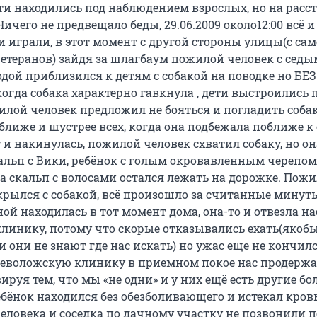
ти находились под наблюдением взрослых, но на расс
ичего не предвещало беды, 29.06.2009 около12:00 всё и
 играли, в этот момент с другой стороны улицы(с сам
етеранов) зайдя за шлагбаум пожилой человек с сед
дой приблизился к детям с собакой на поводке но БЕЗ
гда собака характерно гавкнула , дети выстроились 
жилой человек предложил не бояться и погладить соба
ближе и шустрее всех, когда она подбежала поближе к 
ог и накинулась, пожилой человек схватил собаку, но о
кальп с Вики, ребёнок с голым окровавленным черепо
 а скальп с волосами остался лежать на дорожке. Пож
скрылся с собакой, всё произошло за считанные минут
ой находилась в тот момент дома, она-то и отвезла на
линику, потому что скорые отказывались ехать(якобы
и они не знают где нас искать) но ужас еще не кончилс
еволожскую клинику в приемном покое нас продержа
ируя тем, что мы «не одни» и у них ещё есть другие бо
ебёнок находился без обезболивающего и истекал кров
еловека и соседка по дачному участку не позвонили 