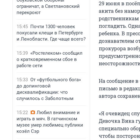
Обуховской Обороны
29 июня в посё
ограничат, а Светлановский
акита без намо
перекроют
родственникам н
погладить. Одна
15:45
Почти 1300 человек
покусали клещи в Петербурге
ребенка. В прес
и Ленобласти. Где чаще всего?
дознавателем о
прокурора возб
15:39
«Ростелеком» сообщил
предусмотренног
о кратковременном сбое в
неосторожности
работе сети
15:33
От «футбольного бога»
На сообщение в
до допинговой
письмо в редак
дисквалификации: что
автора сохранен
случилось с Заболотным
15:22
Любил внимание и
«Я очевидец слу
играть в мяч. В гатчинском
Девочка Вика г
музее умер любимец публики
специально обо
козёл Сэр
чтобы посторон