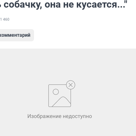
 собачку, она не кусается..."
1 460
 комментарий