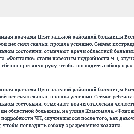
ланная врачами Центральной районной больницы Все
орой пес снял скальп, прошла успешно. Сейчас постра
ьном состоянии, отмечают врачи областной больни
а. «Фонтанке» стали известны подробности ЧП, слу
 ребенок протянул руку, чтобы погладить собаку с р
ланная врачами Центральной районной больницы Все
рой пес снял скальп, прошла успешно. Сейчас ребенок 
ьном состоянии, отмечают врачи отделения челюст
ии областной больницы на улице Комсомола. «Фонта
 подробности ЧП, случившегося после того, как дево
, чтобы погладить собаку с разрешения хозяина.