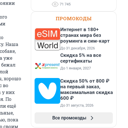
тоянии
71 745
ого
ПРОМОКОДЫ
ыми
Интернет в 180+
странах мира без
по
роуминга и сим-карт
ку. Наша
До 31 декабря, 2026
собаке,
Скидка 5% на все
на уже
сертификаты
м бежал
До 1 января, 2027
илой
ы, хорошо
Скидка 50% от 800 ₽
с во
на первый заказ,
 у них
максимальная скидка
600 ₽
я. По
ли ещё
До 31 августа, 2026
льные,
Все промокоды
ью, пока
по своим