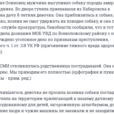
лке Осиновец мужчина выгуливал собаку породы аме
рдника. Во дворе гуляла приехавшая из Хабаровска к
а дачу 8-летняя девочка. Она приблизилась к собаке,
ко, хозяин не смог удержать на поводке собаку, и она 
с-службе прокуратуры Ленобласти сообщили, что в тот
тдела дознания МОБ УВД по Всеволожскому району с с
уждено уголовное дело по признакам преступления,
о ч. 1 ст. 118 УК РФ (причинение тяжкого вреда здоро
).
 СМИ откликнулась родственница пострадавшей. Она 
цию. Мы приводим его полностью (орфография и пун
ы - прим. ред.):
чившегося, девочка не просила хозяина собаки поглад
уляла на территории прилегающей к нашему дачному 
рудованному для детей, загороженную шлагбаумом, дл
ние люди и чужие машины не заезжали и не заходили