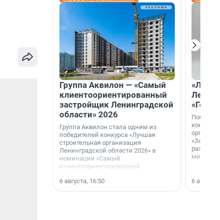
Группа Аквилон — «Самый
«Лучши
клиентоориентированный
Ленобл
застройщик Ленинградской
«Город
области» 2026
Победите
конкурса
Группа Аквилон стала одним из
организа
победителей конкурса «Лучшая
«За лучш
строительная организация
развития
Ленинградской области 2026» в
микрорай
номинации «Самый
клиентоориентированный
застройщик Ленинградской
6 августа, 16:50
6 августа,
области».