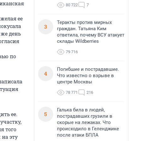
риканская
80 722
7
 желая ее
Теракты против мирных
покусала
3
граждан. Татьяна Ким
 же день
ответила, почему ВСУ атакует
огласия
склады Wildberries
79 716
вью по
Погибшие и пострадавшие.
4
Что известно о взрыве в
написала
центре Москвы
ктуация
78 771
216
Галька била в людей,
5
ить ее.
пострадавших грузили в
участку,
скорые на лежаках. Что
происходило в Геленджике
я того
после атаки БПЛА
 на эту