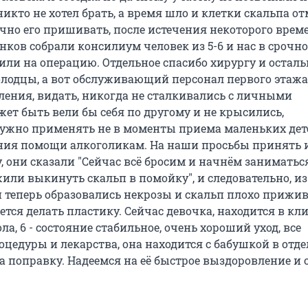
икто не хотел брать, а время шло и клетки скальпа о
чно его пришивать, после истечения некоторого врем
нков собрали консилиум человек из 5-6 и нас в срочн
или на операцию. Отдельное спасибо хирургу и остал
олодцы, а вот обслуживающий персонал первого этажа
ления, видать, никогда не сталкивались с личными
ет быть вели бы себя по другому и не крысились,
ужно применять не в моменты приема маленьких дете
ия помощи алкоголикам. На наши просьбы принять и
, они сказали "Сейчас всё бросим и начнём заниматьс
или выкинуть скальп в помойку", и следовательно, из
 теперь образовались некрозы и скальп плохо прижив
тся делать пластику. Сейчас девочка, находится в кл
а, 6 - состояние стабильное, очень хороший уход, все
цедуры и лекарства, она находится с бабушкой в отд
а поправку. Надеемся на её быстрое выздоровление и 