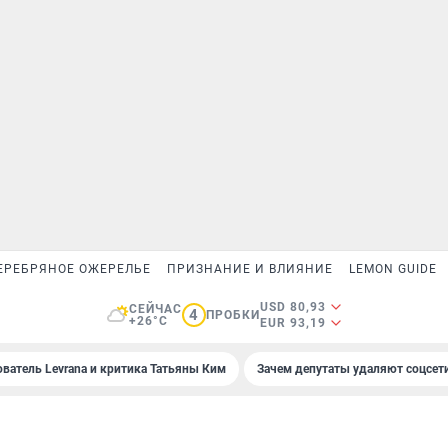
ЕРЕБРЯНОЕ ОЖЕРЕЛЬЕ
ПРИЗНАНИЕ И ВЛИЯНИЕ
LEMON GUIDE
USD 80,93
СЕЙЧАС
4
ПРОБКИ
+26°C
EUR 93,19
ователь Levrana и критика Татьяны Ким
Зачем депутаты удаляют соцсет