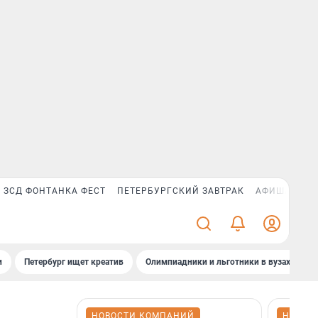
ЗСД ФОНТАНКА ФЕСТ
ПЕТЕРБУРГСКИЙ ЗАВТРАК
АФИША PLUS
и
Петербург ищет креатив
Олимпиадники и льготники в вузах СПб
НОВОСТИ КОМПАНИЙ
НОВОС