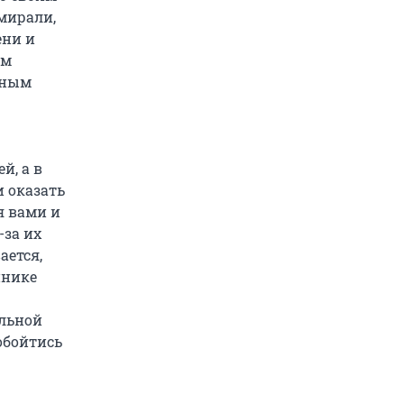
тмирали,
ени и
ом
ьным
й, а в
 оказать
я вами и
-за их
ается,
инике
ельной
обойтись