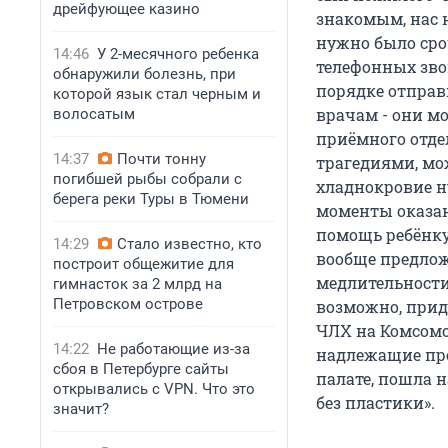
дрейфующее казино
знакомым, нас н
нужно было сро
14:46
У 2-месячного ребенка
телефонных зво
обнаружили болезнь, при
порядке отправ
которой язык стал черным и
врачам - они м
волосатым
приёмного отде
14:37
Почти тонну
трагедиями, мож
погибшей рыбы собрали с
хладнокровие н
берега реки Туры в Тюмени
моменты оказан
помощь ребёнку
14:29
Стало известно, кто
вообще предлож
построит общежитие для
медлительности
гимнасток за 2 млрд на
Петровском острове
возможно, приде
ЧЛХ на Комсомол
14:22
Не работающие из-за
надлежащие про
сбоя в Петербурге сайты
палате, пошла н
открывались с VPN. Что это
без пластики».
значит?