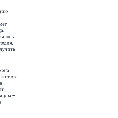
ацию
мет
а.
вилось
ледия,
олучить
кона
и от ста
а
ет
лицам —
а —