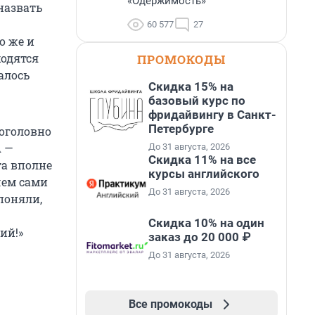
«Одержимость»
назвать
60 577
27
о же и
ходятся
ПРОМОКОДЫ
алось
Скидка 15% на
базовый курс по
фридайвингу в Санкт-
Петербурге
оголовно
А —
До 31 августа, 2026
Скидка 11% на все
та вполне
курсы английского
чем сами
До 31 августа, 2026
поняли,
Скидка 10% на один
ий!»
заказ до 20 000 ₽
До 31 августа, 2026
Все промокоды