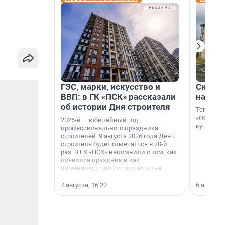
ГЭС, марки, искусство и
Скидка
ВВП: в ГК «ПСК» рассказали
на гот
об истории Дня строителя
Теперь к
«Образцо
2026-й — юбилейный год
купить с
профессионального праздника
строителей. 9 августа 2026 года День
строителя будет отмечаться в 70-й
раз. В ГК «ПСК» напомнили о том, как
появился праздник и как
поменялась роль строительства.
7 августа, 16:20
6 августа,