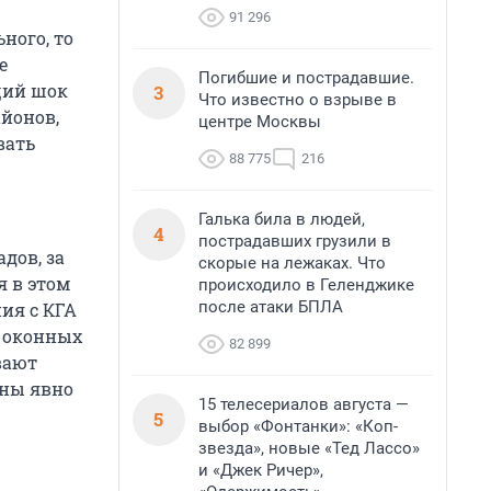
91 296
ного, то
е
Погибшие и пострадавшие.
щий шок
3
Что известно о взрыве в
йонов,
центре Москвы
вать
88 775
216
Галька била в людей,
4
пострадавших грузили в
дов, за
скорые на лежаках. Что
я в этом
происходило в Геленджике
после атаки БПЛА
ия с КГА
е оконных
82 899
вают
аны явно
15 телесериалов августа —
5
выбор «Фонтанки»: «Коп-
звезда», новые «Тед Лассо»
и «Джек Ричер»,