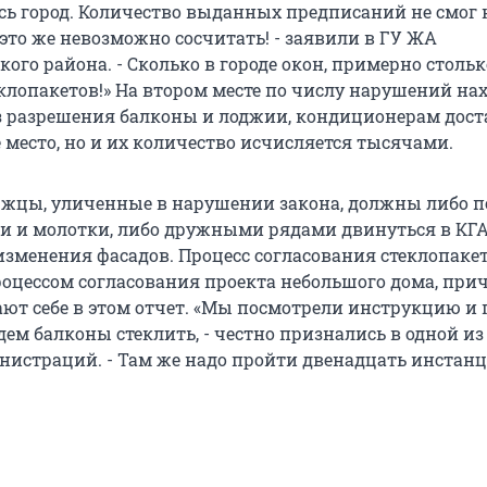
сь город. Количество выданных предписаний не смог 
 это же невозможно сосчитать! - заявили в ГУ ЖА
ого района. - Сколько в городе окон, примерно стольк
клопакетов!» На втором месте по числу нарушений на
з разрешения балконы и лоджии, кондиционерам дост
 место, но и их количество исчисляется тысячами.
ржцы, уличенные в нарушении закона, должны либо п
щи и молотки, либо дружными рядами двинуться в КГ
изменения фасадов. Процесс согласования стеклопаке
роцессом согласования проекта небольшого дома, при
ют себе в этом отчет. «Мы посмотрели инструкцию и 
ем балконы стеклить, - честно признались в одной из
истраций. - Там же надо пройти двенадцать инстанц