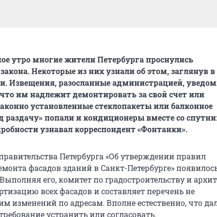
ное утро многие жители Петербурга проснулись
акона. Некоторые из них узнали об этом, заглянув в
и. Извещения, разосланные администрацией, уведо
 что им надлежит демонтировать за свой счет или
законно установленные стеклопакеты или балконное
од раздачу» попали и кондиционеры вместе со спут
робности узнавал корреспондент «Фонтанки».
правительства Петербурга «Об утверждении правил
емонта фасадов зданий в Санкт-Петербурге» появилось
. Выполняя его, комитет по градостроительству и архи
ртизацию всех фасадов и составляет перечень не
им изменений по адресам. Вполне естественно, что да
требование устранить или согласовать.