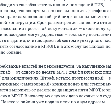
еобходимо еще обзавестись планом помещений ПИБ,
ланом, техпаспортом, а также выполнить фотофикс
сем правилам, включая общий вид и локальные места
щей конструкции. Срок рассмотрения заявления отни
согласования проектной документации — около полугод
и новостроек могут радоваться — тем, кому посчастли
ать в здании, считающемся объектом культурного нас
дить согласование в КГИОП, и в этом случае шансов п
ьно больше.
ребование властей не рекомендуется. За нарушение за
траф — от одного до десяти МРОТ для физических лиц 
Т для юридических. Штраф, кстати, прогрессивный — з
уженный «самовольный» кондиционер или стеклопак
тся выложить от десяти до двадцати пяти МРОТ, юр
ысячи МРОТ. В некоторых случаях дело доходит и о суд
Невского района уже подала иски по двум адресам.