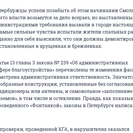
етербуржцы успели позабыть об этом начинании Смоль
что власти возьмутся за дело всерьез, но выставленны
инистрациями требования вызвали в городе настоя
Самые сильные чувства испытали жители спальных ра
анно для себя выяснили, что они должны демонтиро
установленные в хрущевках и брежневках.
атье 13 главы 3 закона № 239 «Об административных
фере благоустройства» перечислены те изменения фаса
мотрена административная ответственность. Значатс
ообразные конструкции, установленные без согласован
ндиционеры или антенны, и самовольное «заполнени
емов», в том числе и остекление. Правда, как показы
проведенного «Фонтанкой», законы в Петербурге напис
 проверки, проведенной КГА, в нарушителях оказался