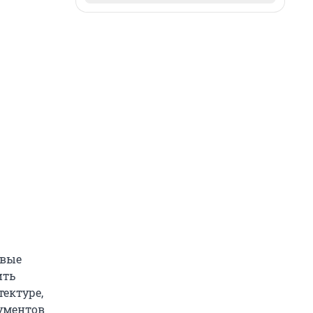
овые
ить
тектуре,
ументов