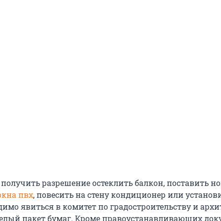
ы получить разрешение остеклить балкон, поставить н
окна пвх
, повесить на стену кондиционер или установ
димо явиться в комитет по градостроительству и архи
целый пакет бумаг. Кроме правоустанавливающих док