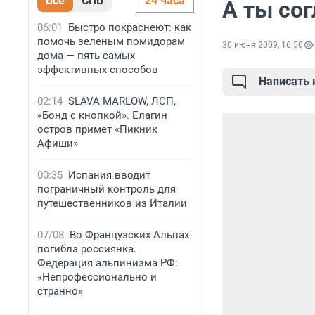
Все
СПБ
24 часа
А ты со
06:01
Быстро покраснеют: как
помочь зеленым помидорам
30 июня 2009, 16:50
дома — пять самых
эффективных способов
Написать
02:14
SLAVA MARLOW, ЛСП,
«Бонд с кнопкой». Елагин
остров примет «Пикник
Афиши»
00:35
Испания вводит
пограничный контроль для
путешественников из Италии
07/08
Во Французских Альпах
погибла россиянка.
Федерация альпинизма РФ:
«Непрофессионально и
странно»