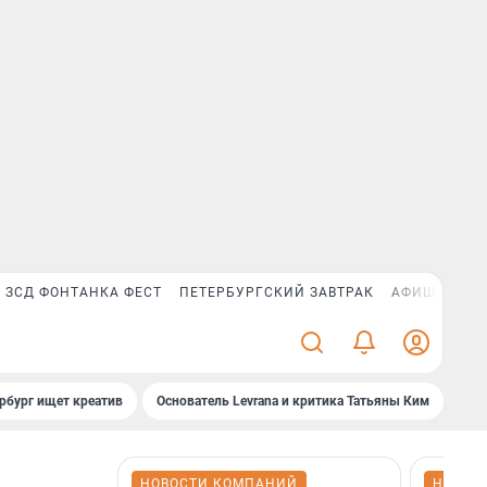
ЗСД ФОНТАНКА ФЕСТ
ПЕТЕРБУРГСКИЙ ЗАВТРАК
АФИША PLUS
рбург ищет креатив
Основатель Levrana и критика Татьяны Ким
Зач
НОВОСТИ КОМПАНИЙ
НОВОС