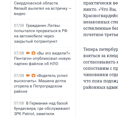
практически ве
Свердловской области.
Renault вылетел на встречку —
никто. «Что Вы,
видео
Красногвардейск
незаконных сте
07/08
Гражданин Литвы
остекленные бе
попытался прорваться в РФ
почетное третье
на автомобиле через
закрытый погранпункт
Теперь петербу
07/08
«Вы это видели?»:
взяться за кле
Пентагон опубликовал новую
согласовывать 
партию файлов об НЛО
сопоставим с п
чиновники отда
07/08
«Водитель успел
что пока подожд
выскочить». Машина дотла
сгорела в Петроградском
районных админ
районе
07/08
В Германии над базой
бундесвера, где обслуживают
ЗРК Patriot, заметили