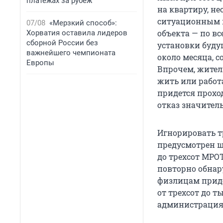
платежах за рубеж
на квартиру, н
ситуационным п
07/08
«Мерзкий способ»:
объекта — по в
Хорватия оставила лидеров
сборной России без
установки буду
важнейшего чемпионата
около месяца, 
Европы
Впрочем, жител
жить или работ
придется прохо
отказ значител
Игнорировать т
предусмотрен ш
до трехсот МРО
повторно обнар
физлицам приде
от трехсот до т
администрация 