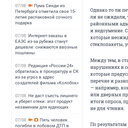
07/08
Пума Синди из
Однако то ли п
Петербурга отметила свое 15-
ли не ожидали, 
летие распаковкой сочного
подарка
районными адм
и недоумение. 
07/08
Интернет-заказы в
которые неожид
ЕАЭС из-за рубежа станут
стеклопакеты, 
дешевле: снижаются ввозные
пошлины
Между тем, в ст
07/08
Редакция «России-24»
нарушениях в с
обратилась в прокуратуру и СК
которые предус
из-за угроз в адрес
перечне и разн
создателей фильма «Колобок»
— например, ко
или дверных про
07/08
Не даст съесть лишнего
итоги опроса, 
и уберет отеки: этот продукт
незаменим для худеющих
не для чтения.
07/08
Пять человек
По результатам
погибли в лобовом ДТП в