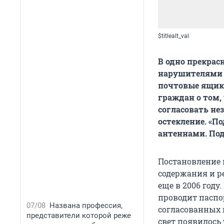
$titlealt_val
В одно прекрас
нарушителями з
почтовые ящик
граждан о том,
согласовать не
остекление. «П
антеннами. Под
Постановление 
содержания и р
еще в 2006 году
проводит паспо
07/08
Названа профессия,
согласованных 
представители которой реже
свет появилось 