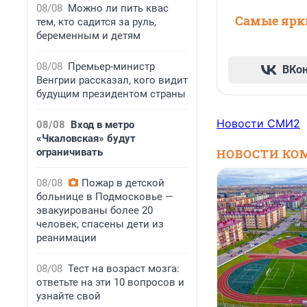
08/08
Можно ли пить квас
Самые ярки
тем, кто садится за руль,
беременным и детям
08/08
Премьер-министр
ВКо
Венгрии рассказал, кого видит
будущим президентом страны
Новости СМИ2
08/08
Вход в метро
«Чкаловская» будут
ограничивать
НОВОСТИ КО
08/08
Пожар в детской
больнице в Подмосковье —
эвакуированы более 20
человек, спасены дети из
реанимации
08/08
Тест на возраст мозга:
ответьте на эти 10 вопросов и
узнайте свой