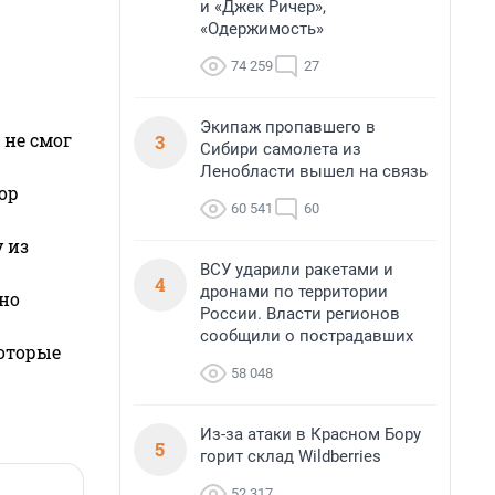
и «Джек Ричер»,
«Одержимость»
74 259
27
Экипаж пропавшего в
 не смог
3
Сибири самолета из
Ленобласти вышел на связь
ор
60 541
60
 из
ВСУ ударили ракетами и
4
дронами по территории
но
России. Власти регионов
сообщили о пострадавших
которые
58 048
Из-за атаки в Красном Бору
5
горит склад Wildberries
52 317