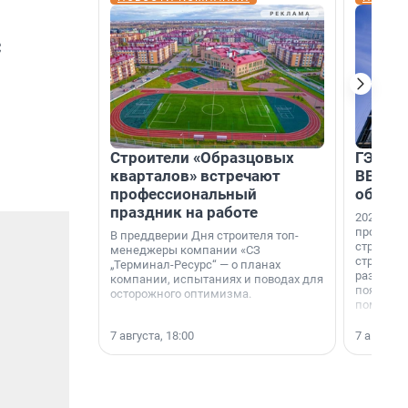
с
Строители «Образцовых
ГЭС, м
кварталов» встречают
ВВП: в
профессиональный
об ист
праздник на работе
2026-й —
професси
В преддверии Дня строителя топ-
строителе
менеджеры компании «СЗ
строителя
„Терминал-Ресурс“ — о планах
раз. В ГК
компании, испытаниях и поводах для
появился
осторожного оптимизма.
поменяла
7 августа, 18:00
7 августа,