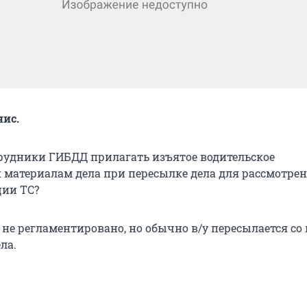
нис.
рудники ГИБДД прилагать изъятое водительское
к материалам дела при пересылке дела для рассмотре
ции ТС?
 не регламентировано, но обычно в/у пересылается со
ла.