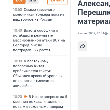
Все
СПБ
24 часа
Алексан
10:50
Семью «веселого
Перешлю
молочника» Уолкера пока не
материа
выдворяют из России
10:40
Власти сообщили о
9 июня 2009, 17:34
погибших в результате
массированной атаки ВСУ на
Белгород. Число
пострадавших растет
10:30
К восточному
побережью Китая
приближается тайфун.
Объявлен красный уровень
опасности, отменяются
авиарейсы
10:20
В Иране впервые за 5
месяцев показали видео с
новым верховным лидером