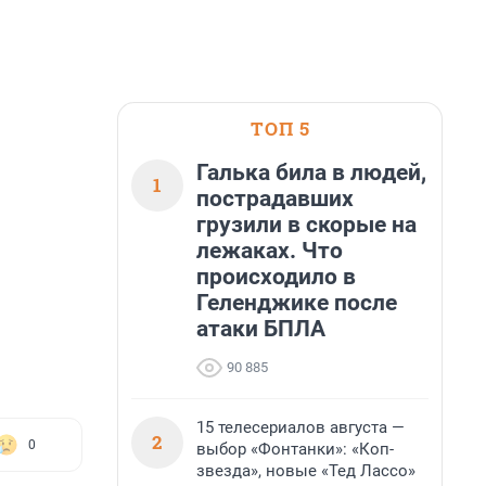
ТОП 5
Галька била в людей,
1
пострадавших
грузили в скорые на
лежаках. Что
происходило в
Геленджике после
атаки БПЛА
90 885
15 телесериалов августа —
2
0
выбор «Фонтанки»: «Коп-
звезда», новые «Тед Лассо»