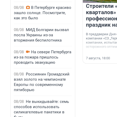
Строители 
08/08
В Петербурге красиво
кварталов»
зашло солнце. Посмотрите,
профессио
как это было
праздник н
08/08
МИД Болгарии вызвал
В преддверии Дня
посла Украины из-за
компании «СЗ „Тер
вторжения беспилотника
компании, испытан
осторожного опти
08/08
На севере Петербурга
из-за пожара пришлось
7 августа, 18:00
проводить эвакуацию
08/08
Россиянин Громадский
взял золото на чемпионате
Европы по современному
пятиборью
08/08
Не выкидывайте: семь
способов использовать
силикагелевые пакетики в