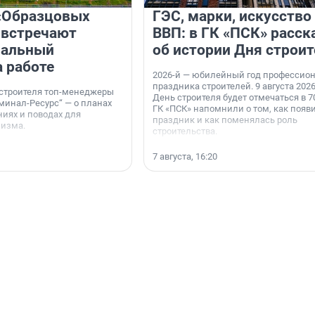
«Образцовых
ГЭС, марки, искусство
 встречают
ВВП: в ГК «ПСК» расск
нальный
об истории Дня строит
а работе
2026-й — юбилейный год профессио
праздника строителей. 9 августа 2026
 строителя топ-менеджеры
День строителя будет отмечаться в 70
минал-Ресурс“ — о планах
ГК «ПСК» напомнили о том, как появ
иях и поводах для
праздник и как поменялась роль
мизма.
строительства.
7 августа, 16:20