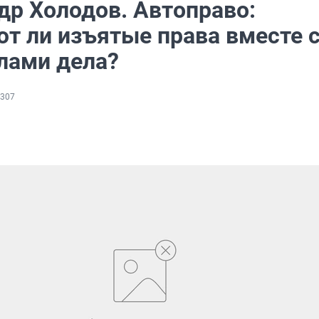
др Холодов. Автоправо:
т ли изъятые права вместе 
лами дела?
307