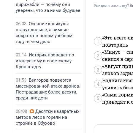
дирижабли — почему они
Увидели опечатку? В
уверены, что за ними будущее
06:03
Осенние каникулы
станут дольше, а зимние
сократят в новом учебном
«Это всего л
1
году: в чём дело
повторить
«Минус — сл
02:14
Историк проведет по
2
снялся в се
имперскому и советскому
«Август при
Кронштадту
3
знаков зоди
Надвигается
01:53
Белгород подвергся
4
массированной атаке дронов.
усилить без
Пострадавших более десяти,
«Сами корми
5
среди них дети
приводят к 
08/08
Десятки квадратных
метров лесов горели на
стройке в Обухово