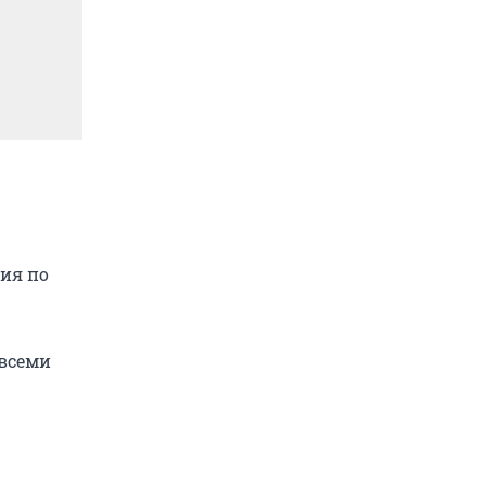
ния по
 всеми