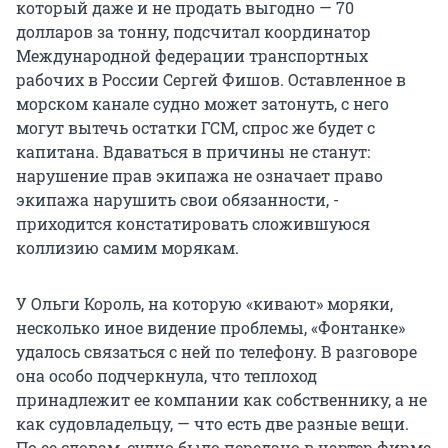
который даже и не продать выгодно — 70
долларов за тонну, подсчитал координатор
Международной федерации транспортных
рабочих в России Сергей Фишов. Оставленное в
морском канале судно может затонуть, с него
могут вытечь остатки ГСМ, спрос же будет с
капитана. Вдаваться в причины не станут:
нарушение прав экипажа не означает право
экипажа нарушить свои обязанности, -
приходится констатировать сложившуюся
коллизию самим морякам.
У Ольги Король, на которую «кивают» моряки,
несколько иное видение проблемы, «Фонтанке»
удалось связаться с ней по телефону. В разговоре
она особо подчеркнула, что теплоход
принадлежит ее компании как собственнику, а не
как судовладельцу, — что есть две разные вещи.
По ее словам, судно было передано в чартер фирме