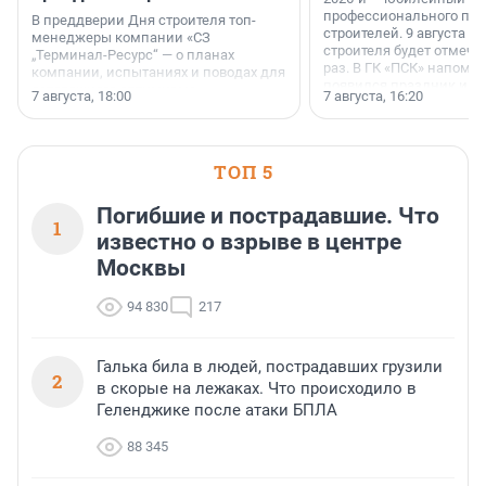
профессионального пр
В преддверии Дня строителя топ-
строителей. 9 августа 2
менеджеры компании «СЗ
строителя будет отмечат
„Терминал-Ресурс“ — о планах
раз. В ГК «ПСК» напомни
компании, испытаниях и поводах для
появился праздник и к
осторожного оптимизма.
7 августа, 18:00
7 августа, 16:20
поменялась роль строит
ТОП 5
Погибшие и пострадавшие. Что
1
известно о взрыве в центре
Москвы
94 830
217
Галька била в людей, пострадавших грузили
2
в скорые на лежаках. Что происходило в
Геленджике после атаки БПЛА
88 345