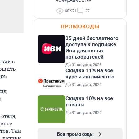
«Одержимость»
60 971
27
ПРОМОКОДЫ
35 дней бесплатного
доступа к подписке
Иви для новых
пользователей
твии с
До 31 августа, 2026
ершить
Скидка 11% на все
ux»
курсы английского
До 31 августа, 2026
вид
Скидка 10% на все
а.
товары
До 31 августа, 2026
отеля,
овное
тов. Там
Все промокоды
, велики