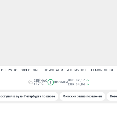
ЕРЕБРЯНОЕ ОЖЕРЕЛЬЕ
ПРИЗНАНИЕ И ВЛИЯНИЕ
LEMON GUIDE
USD 82,17
СЕЙЧАС
1
ПРОБКИ
+17°C
EUR 94,84
поступил в вузы Петербурга по квоте
Финский залив позеленел
Пете