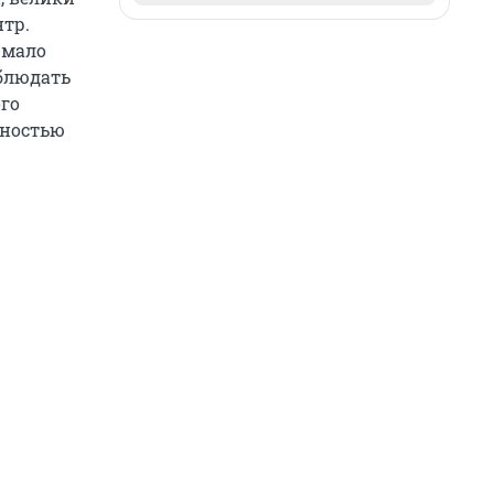
нтр.
 мало
аблюдать
ого
лностью