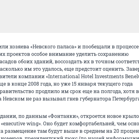
ли хозяева «Невского паласа» и пообещали в процессе
их проектов особое внимание уделить сохранению
садов обоих зданий, воссоздать их в точном соответс
асколько им это удалось, еще предстоит оценить. Зав
ители компании «International Hotel Investments Benel
 в конце 2008 года, но уже 15 января текущего года
равительство продлило им срок еще на полгода, хотя 
а Невском не раз вызывал гнев губернатора Петербург
дании, по данным «Фонтанки», откроется новое крыло 
«executive wing». Оно будет комфортабельней, чем осн
на размещение там будут выше в среднем на 20 процен
7 номеров, президентский люкс (по нашей информации