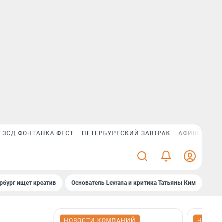
ЗСД ФОНТАНКА ФЕСТ
ПЕТЕРБУРГСКИЙ ЗАВТРАК
АФИША PLUS
рбург ищет креатив
Основатель Levrana и критика Татьяны Ким
Зач
НОВОСТИ КОМПАНИЙ
НОВОС