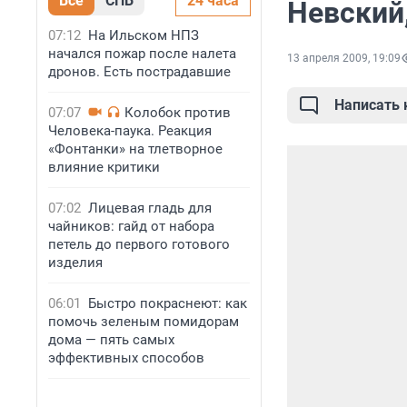
Все
СПБ
24 часа
Невский,
07:12
На Ильском НПЗ
начался пожар после налета
13 апреля 2009, 19:09
дронов. Есть пострадавшие
Написать
07:07
Колобок против
Человека-паука. Реакция
«Фонтанки» на тлетворное
влияние критики
07:02
Лицевая гладь для
чайников: гайд от набора
петель до первого готового
изделия
06:01
Быстро покраснеют: как
помочь зеленым помидорам
дома — пять самых
эффективных способов