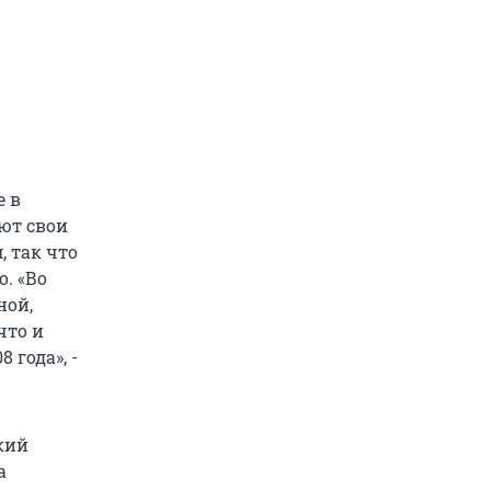
е в
ют свои
, так что
. «Во
ной,
что и
 года», -
кий
а