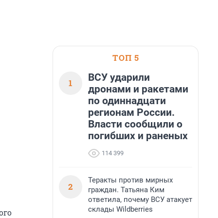
ТОП 5
ВСУ ударили
1
дронами и ракетами
по одиннадцати
регионам России.
Власти сообщили о
погибших и раненых
114 399
Теракты против мирных
2
граждан. Татьяна Ким
ответила, почему ВСУ атакует
склады Wildberries
ого