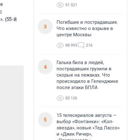
же
91 521
с
. (55-й
Погибшие и пострадавшие.
3
Что известно о взрыве в
центре Москвы
88 993
216
Галька била в людей,
4
пострадавших грузили в
скорые на лежаках. Что
происходило в Геленджике
после атаки БПЛА
83 126
15 телесериалов августа —
5
выбор «Фонтанки»: «Коп-
звезда», новые «Тед Лассо»
и «Джек Ричер»,