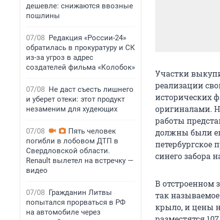
дешевле: снижаются ввозные
пошлины
07/08
Редакция «России-24»
обратилась в прокуратуру и СК
из-за угроз в адрес
создателей фильма «Колобок»
Участки выкупи
реализации сво
07/08
Не даст съесть лишнего
исторических фа
и уберет отеки: этот продукт
оригиналами. Н
незаменим для худеющих
работы представ
07/08
Пять человек
должны были еще
погибли в лобовом ДТП в
петербургское п
Свердловской области.
синего забора н
Renault вылетел на встречку —
видео
В отстроенном з
07/08
Гражданин Литвы
так называемое 
попытался прорваться в РФ
крыло, и цены 
на автомобиле через
разместятся 10