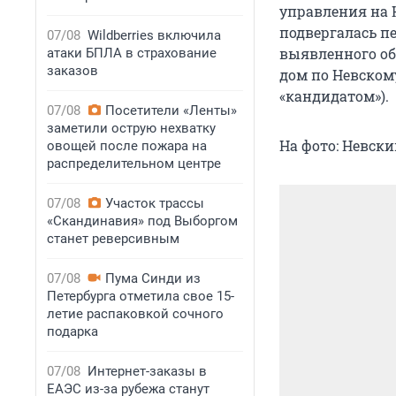
управления на Н
подвергалась п
07/08
Wildberries включила
выявленного об
атаки БПЛА в страхование
заказов
дом по Невском
«кандидатом»).
07/08
Посетители «Ленты»
заметили острую нехватку
На фото: Невск
овощей после пожара на
распределительном центре
07/08
Участок трассы
«Скандинавия» под Выборгом
станет реверсивным
07/08
Пума Синди из
Петербурга отметила свое 15-
летие распаковкой сочного
подарка
07/08
Интернет-заказы в
ЕАЭС из-за рубежа станут