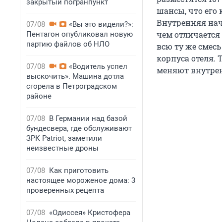
закрытый погранпункт
шансы, что его 
Внутренняя нач
07/08
«Вы это видели?»:
чем отличается
Пентагон опубликовал новую
партию файлов об НЛО
всю ту же смесь
корпуса отеля. 
07/08
«Водитель успел
меняют внутрен
выскочить». Машина дотла
сгорела в Петроградском
районе
07/08
В Германии над базой
бундесвера, где обслуживают
ЗРК Patriot, заметили
неизвестные дроны
07/08
Как приготовить
настоящее мороженое дома: 3
проверенных рецепта
07/08
«Одиссея» Кристофера