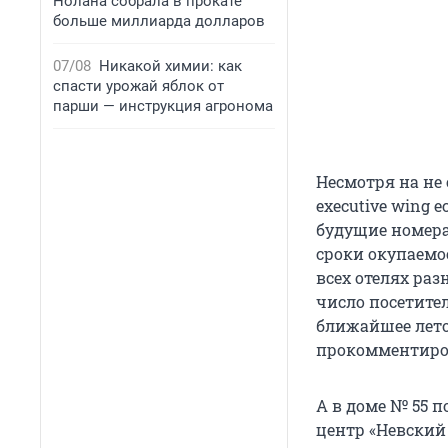
Нолана собрала в прокате
больше миллиарда долларов
07/08
Никакой химии: как
спасти урожай яблок от
парши — инструкция агронома
Несмотря на не
executive wing
будущие номера.
сроки окупаемос
всех отелях раз
число посетите
ближайшее лето 
прокомментиров
А в доме № 55 
центр «Невский