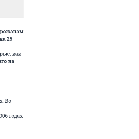
горожанам
на 25
рые, как
го на
х. Во
006 годах