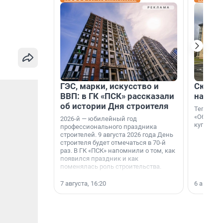
ГЭС, марки, искусство и
Скидка
ВВП: в ГК «ПСК» рассказали
на гот
об истории Дня строителя
Теперь к
«Образцо
2026-й — юбилейный год
купить с
профессионального праздника
строителей. 9 августа 2026 года День
строителя будет отмечаться в 70-й
раз. В ГК «ПСК» напомнили о том, как
появился праздник и как
поменялась роль строительства.
7 августа, 16:20
6 августа,