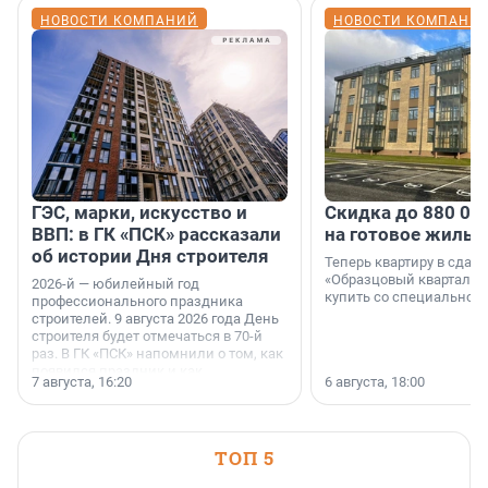
НОВОСТИ КОМПАНИЙ
НОВОСТИ КОМПАНИ
ГЭС, марки, искусство и
Скидка до 880 00
ВВП: в ГК «ПСК» рассказали
на готовое жильё
об истории Дня строителя
Теперь квартиру в сда
«Образцовый квартал 1
2026-й — юбилейный год
купить со специальной 
профессионального праздника
строителей. 9 августа 2026 года День
строителя будет отмечаться в 70-й
раз. В ГК «ПСК» напомнили о том, как
появился праздник и как
7 августа, 16:20
6 августа, 18:00
поменялась роль строительства.
ТОП 5