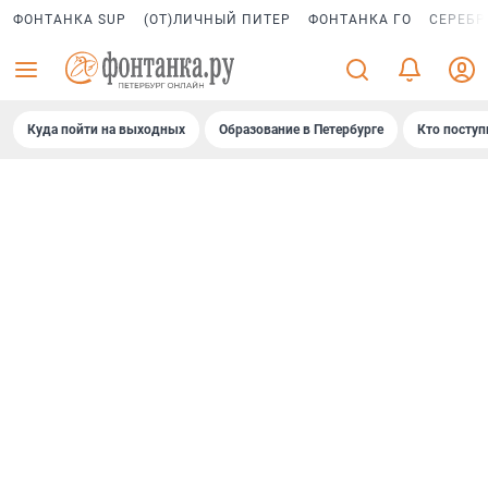
ФОНТАНКА SUP
(ОТ)ЛИЧНЫЙ ПИТЕР
ФОНТАНКА ГО
СЕРЕБР
Куда пойти на выходных
Образование в Петербурге
Кто поступ