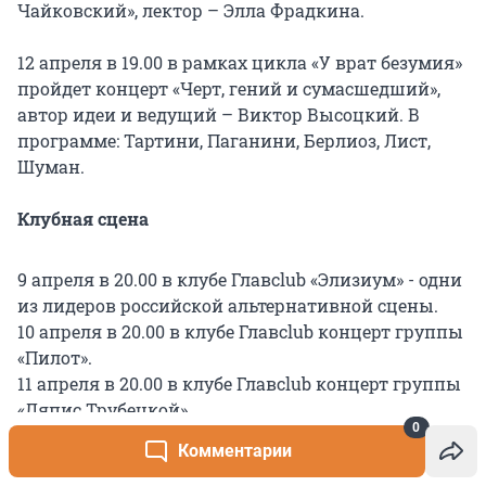
Чайковский», лектор – Элла Фрадкина.
12 апреля в 19.00 в рамках цикла «У врат безумия»
пройдет концерт «Черт, гений и сумасшедший»,
автор идеи и ведущий – Виктор Высоцкий. В
программе: Тартини, Паганини, Берлиоз, Лист,
Шуман.
Клубная сцена
9 апреля в 20.00 в клубе Главclub «Элизиум» - одни
из лидеров российской альтернативной сцены.
10 апреля в 20.00 в клубе Главclub концерт группы
«Пилот».
11 апреля в 20.00 в клубе Главclub концерт группы
«Ляпис Трубецкой».
0
12 апреля в 20.00 в клубе Главclub концерт группы
Комментарии
«Звери».