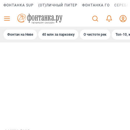
ФОНТАНКА SUP
(ОТ)ЛИЧНЫЙ ПИТЕР
ФОНТАНКА ГО
СЕРЕБР
Фонтан на Неве
40 млн за парковку
О чистоте рек
Топ-10, 