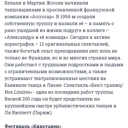
Белали и Мартин Жоссен начинали
танцовщиками в прославленной французской
компании «Accrorap». В 1994-м создали
собственную труппу и назвали её – в память о
рано ушедшей из жизни подруге и коллеге –
«Александра и её команда». Сегодня в активе
хореографов – 12 оригинальных спектаклей,
также богатый опыт преподавания хип-хопа не
только во Франции, но и во многих странах мира.
Они работают с трудными подростками и людьми
с ограниченными возможностями, а также
устраивают театрализованные шествия на
Бьеннале танца в Лионе. Спектакль «Без/с границ/
Nos Limites» - одна из последних работ труппы.
Весной 200 года он будет представлен на
крупнейшем смотре урбанистических танцев в
Ля Виллетт (Париж).
Фестиваль «Кинотанец»