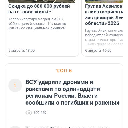
Скидка до 880 000 рублей
Группа Аквилон 
на готовое жильё*
клиентоориентир
застройщик Лени
Теперь квартиру в сданном ЖК
области» 2026
«Образцовый квартал 14» можно
купить со специальной скидкой.
Группа Аквилон стала 
победителей конкурса 
строительная организа
Ленинградской области 
номинации «Самый
6 августа, 18:00
6 августа, 16:50
клиентоориентированн
застройщик Ленинград
области».
ТОП 5
ВСУ ударили дронами и
1
ракетами по одиннадцати
регионам России. Власти
сообщили о погибших и раненых
109 839