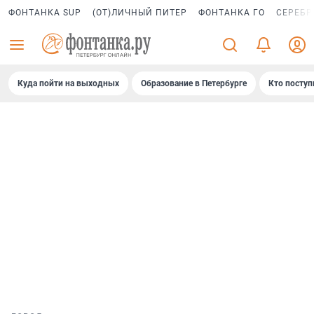
ФОНТАНКА SUP
(ОТ)ЛИЧНЫЙ ПИТЕР
ФОНТАНКА ГО
СЕРЕБР
Куда пойти на выходных
Образование в Петербурге
Кто поступ