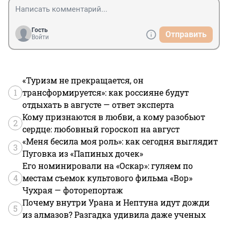
Гость
Отправить
Войти
«Туризм не прекращается, он
1
трансформируется»: как россияне будут
отдыхать в августе — ответ эксперта
Кому признаются в любви, а кому разобьют
2
сердце: любовный гороскоп на август
«Меня бесила моя роль»: как сегодня выглядит
3
Пуговка из «Папиных дочек»
Его номинировали на «Оскар»: гуляем по
4
местам съемок культового фильма «Вор»
Чухрая — фоторепортаж
Почему внутри Урана и Нептуна идут дожди
5
из алмазов? Разгадка удивила даже ученых