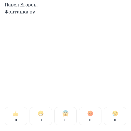
Павел Егоров,
Фонтанка.ру
0
0
0
0
0