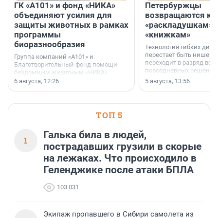
ГК «А101» и фонд «НИКА»
Петербуржцы
объединяют усилия для
возвращаются к
защиты животных в рамках
«раскладушкам» 
программы
«книжкам»
биоразнообразия
Технология гибких дисп
перестает быть нишевы
Группа компаний «А101» и
переходит в разряд вос
Благотворительный фонд помощи
повседневных решений
бездомным животным «НИКА»
заключили соглашение о
6 августа, 12:26
5 августа, 13:56
стратегическом сотрудничестве.
ТОП 5
Галька била в людей,
1
пострадавших грузили в скорые
на лежаках. Что происходило в
Геленджике после атаки БПЛА
103 031
Экипаж пропавшего в Сибири самолета из