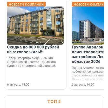
НОВОСТИ КОМПАНИЙ
НОВОСТИ КОМПАНИ
Скидка до 880 000 рублей
Группа Аквилон 
на готовое жильё*
клиентоориентир
застройщик Лени
Теперь квартиру в сданном ЖК
области» 2026
«Образцовый квартал 14» можно
купить со специальной скидкой.
Группа Аквилон стала 
победителей конкурса 
строительная организа
Ленинградской области 
номинации «Самый
6 августа, 18:00
6 августа, 16:50
клиентоориентированн
застройщик Ленинград
области».
ТОП 5