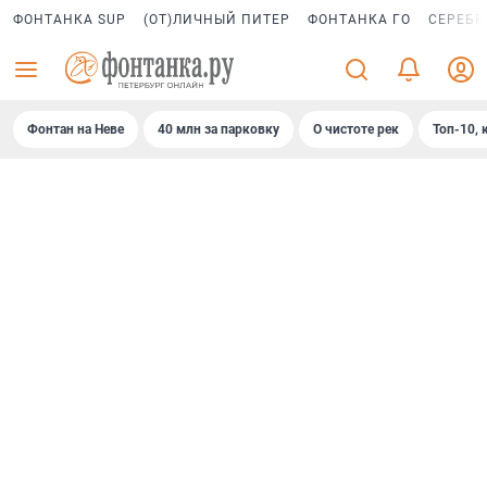
ФОНТАНКА SUP
(ОТ)ЛИЧНЫЙ ПИТЕР
ФОНТАНКА ГО
СЕРЕБР
Фонтан на Неве
40 млн за парковку
О чистоте рек
Топ-10, 