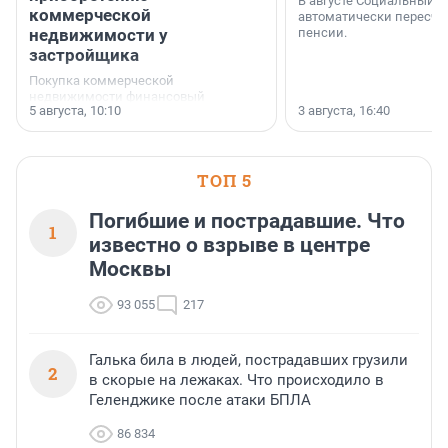
В августе Социальный 
коммерческой
автоматически пересчи
недвижимости у
пенсии.
застройщика
Покупка коммерческой
недвижимости финансовый
5 августа, 10:10
3 августа, 16:40
инструмент, доступный для многих
предпринимателей. Будь то новый
офис, склад, торговое помещение
или готовый арендный бизнес —
успех сделки зависит от правильного
ТОП 5
выбора объекта и грамотного
финансирования.
Погибшие и пострадавшие. Что
1
известно о взрыве в центре
Москвы
93 055
217
Галька била в людей, пострадавших грузили
2
в скорые на лежаках. Что происходило в
Геленджике после атаки БПЛА
86 834