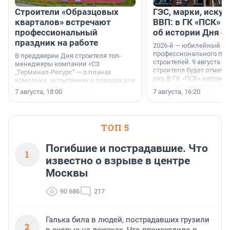
Строители «Образцовых
ГЭС, марки, искус
кварталов» встречают
ВВП: в ГК «ПСК» р
профессиональный
об истории Дня с
праздник на работе
2026-й — юбилейный го
профессионального пр
В преддверии Дня строителя топ-
строителей. 9 августа 2
менеджеры компании «СЗ
строителя будет отмечат
„Терминал-Ресурс“ — о планах
раз. В ГК «ПСК» напомни
компании, испытаниях и поводах для
появился праздник и к
осторожного оптимизма.
7 августа, 18:00
7 августа, 16:20
поменялась роль строит
ТОП 5
Погибшие и пострадавшие. Что
1
известно о взрыве в центре
Москвы
90 686
217
Галька била в людей, пострадавших грузили
2
в скорые на лежаках. Что происходило в