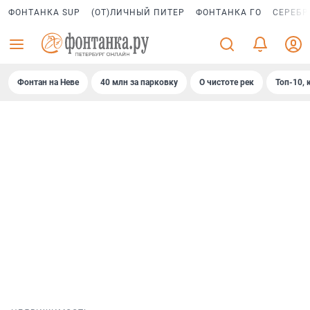
ФОНТАНКА SUP
(ОТ)ЛИЧНЫЙ ПИТЕР
ФОНТАНКА ГО
СЕРЕБР
Фонтан на Неве
40 млн за парковку
О чистоте рек
Топ-10, 