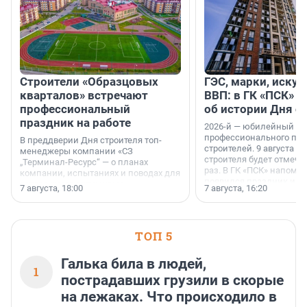
Строители «Образцовых
ГЭС, марки, искус
кварталов» встречают
ВВП: в ГК «ПСК» р
профессиональный
об истории Дня с
праздник на работе
2026-й — юбилейный го
профессионального пр
В преддверии Дня строителя топ-
строителей. 9 августа 2
менеджеры компании «СЗ
строителя будет отмечат
„Терминал-Ресурс“ — о планах
раз. В ГК «ПСК» напомни
компании, испытаниях и поводах для
появился праздник и к
осторожного оптимизма.
7 августа, 18:00
7 августа, 16:20
поменялась роль строит
ТОП 5
Галька била в людей,
1
пострадавших грузили в скорые
на лежаках. Что происходило в