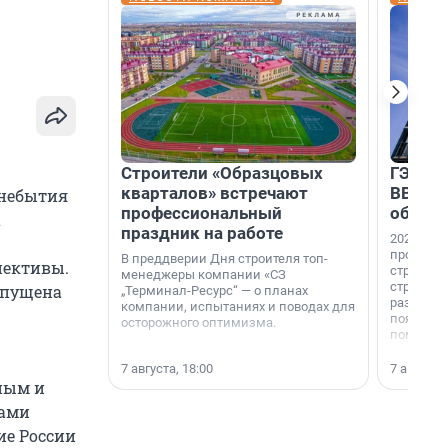
Строители «Образцовых
ГЭС, м
кварталов» встречают
ВВП: в
 небытия
профессиональный
об ист
а
праздник на работе
2026-й —
професси
В преддверии Дня строителя топ-
пективы.
строителе
менеджеры компании «СЗ
строителя
апущена
„Терминал-Ресурс“ — о планах
раз. В ГК
компании, испытаниях и поводах для
появился
осторожного оптимизма.
поменяла
7 августа, 18:00
7 августа,
ным и
лами
ие России