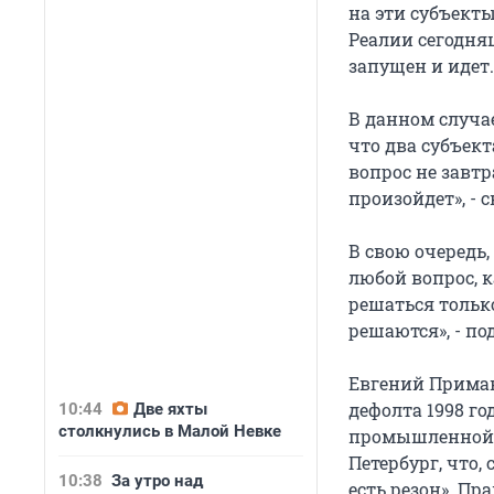
на эти субъект
Реалии сегодняш
запущен и идет
В данном случае
что два субъект
вопрос не завтр
произойдет», - 
В свою очередь
любой вопрос, 
решаться тольк
решаются», - п
Евгений Примак
дефолта 1998 го
10:44
Две яхты
столкнулись в Малой Невке
промышленной п
Петербург, что,
10:38
За утро над
есть резон». Пр