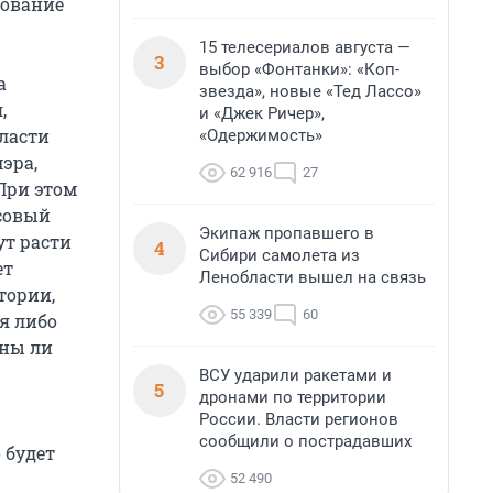
рование
15 телесериалов августа —
3
выбор «Фонтанки»: «Коп-
а
звезда», новые «Тед Лассо»
,
и «Джек Ричер»,
ласти
«Одержимость»
эра,
62 916
27
При этом
совый
Экипаж пропавшего в
ут расти
4
Сибири самолета из
ет
Ленобласти вышел на связь
тории,
55 339
60
я либо
жны ли
ВСУ ударили ракетами и
5
дронами по территории
России. Власти регионов
сообщили о пострадавших
 будет
52 490