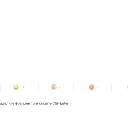
0
0
0
ыделите фрагмент и нажмите Ctrl+Enter