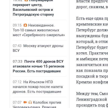
10:02
Полумарафон
власти предпоч
перекроет центр,
дорог, скажем, 
Васильевский остров и
Петроградскую сторону
Есть еще одна п
кремлевские каб
09:15
Неизведанное.
Петербург долж
Топ-10 самых живописных
мест «Серебряного ожерелья»
вынуждены буду
который, в отли
07:43
Москву атакуют дроны
Петербург буде
ВСУ
котел. Практич
и амбиции пете
07:33
Почти 400 дронов ВСУ
закончиться ко
атаковали ночью 15 регионов
как показала п
России. Есть пострадавшие
посадкой в тюр
Кремлю конфли
07:12
На Ильском НПЗ
начался пожар после налета
дронов. Есть пострадавшие
Между тем, Смо
Ленинградской о
07:07
Колобок против
проходить под 
Человека-паука. Реакция