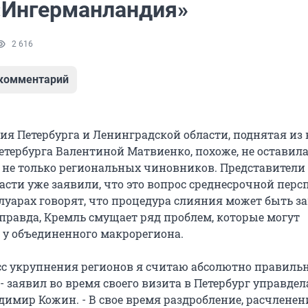
«Ингерманландия»
2 616
 комментарий
ия Петербурга и Ленинградской области, поднятая из
етербурга Валентиной Матвиенко, похоже, не оставил
не только региональных чиновников. Представители
асти уже заявили, что это вопрос среднесрочной перс
улуарах говорят, что процедура слияния может быть з
, правда, Кремль смущает ряд проблем, которые могут
 у объединенного макрорегиона.
сс укрупнения регионов я считаю абсолютно правиль
- заявил во время своего визита в Петербург управде
димир Кожин. - В свое время раздробление, расчленен