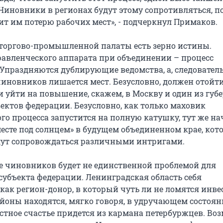
«Чиновники в регионах будут этому сопротивляться, п
ит им потерю рабочих мест», - подчеркнул Примаков.
 торгово-промышленной палаты есть зерно истины.
авленческого аппарата при объединении – процесс
Упраздняются дублирующие ведомства, а, следователь
иновников лишается мест. Безусловно, должен отойти
и уйти на повышение, скажем, в Москву и один из губ
ектов федерации. Безусловно, как только маховик
го процесса запустится на полную катушку, тут же на
есте под солнцем» в будущем объединенном крае, кот
удут сопровождаться различными интригами.
е чиновников будет не единственной проблемой для
субъекта федерации. Ленинградская область себя
как регион-донор, в который чуть ли не ломятся инве
айоны находятся, мягко говоря, в удручающем состоян
астное счастье придется из кармана петербуржцев. Во