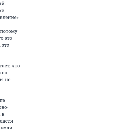
ый.
же
вление».
 потому
о это
 это
ает, что
жен
ы не
ле
ово-
 в
бласти
 воли