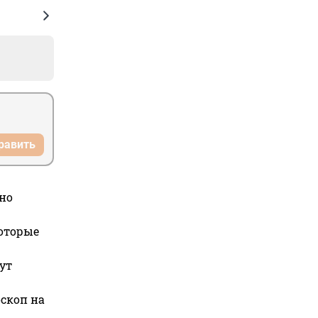
равить
но
которые
ут
оскоп на