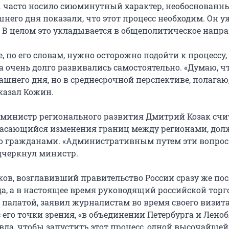
ы часто носило сиюминутный характер, необоснованн
него дня показали, что этот процесс необходим. Он у
. В целом это укладывается в общеполитическое напра
, по его словам, нужно осторожно подойти к процессу,
а очень долго развивались самостоятельно. «Думаю, чт
ашнего дня, но в среднесрочной перспективе, полагаю,
сказал Кожин.
, министр регионального развития Дмитрий Козак счит
касающийся изменения границ между регионами, дол
о гражданами. «Административным путем эти вопрос
одчеркнул министр.
ов, возглавивший правительство России сразу же пос
да, а в настоящее время руководящий российской торг
алатой, заявил журналистам во время своего визита
 с его точки зрения, «в объединении Петербурга и Лено
авда, чтобы запустить этот процесс, одной высочайшей