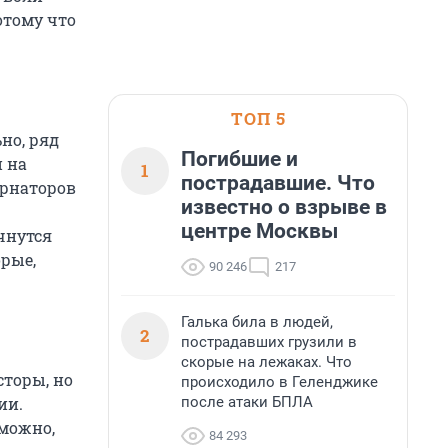
отому что
ТОП 5
но, ряд
Погибшие и
 на
1
пострадавшие. Что
ернаторов
известно о взрыве в
центре Москвы
чнутся
орые,
90 246
217
Галька била в людей,
2
пострадавших грузили в
скорые на лежаках. Что
сторы, но
происходило в Геленджике
после атаки БПЛА
ии.
зможно,
84 293