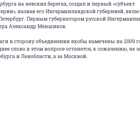
бурга на невских берегах, создал и первый «субъект
ерии», назвав его Ингерманландской губернией, вклю
-Петербург. Первым губернатором русской Ингерманл
тра Александр Меншиков.
ги в сторону объединения якобы намечены на 2009 го
нее слово в этом вопросе останется, к сожалению, не з
урга и Ленобласти, а за Москвой.