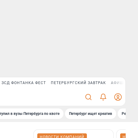
ЗСД ФОНТАНКА ФЕСТ
ПЕТЕРБУРГСКИЙ ЗАВТРАК
АФИША PLUS
тупил в вузы Петербурга по квоте
Петербург ищет креатив
Рейтинги
НОВОСТИ КОМПАНИЙ
НОВОС