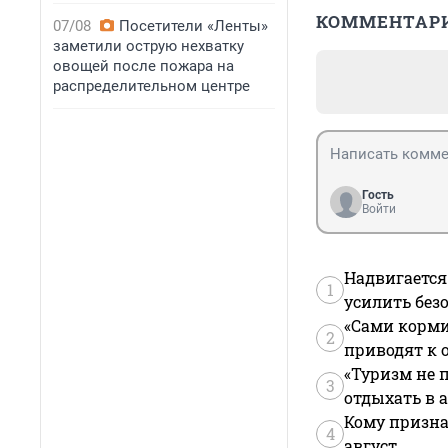
КОММЕНТАР
07/08
Посетители «Ленты»
заметили острую нехватку
овощей после пожара на
распределительном центре
Гость
Войти
Надвигается
1
усилить без
«Сами корми
2
приводят к 
«Туризм не 
3
отдыхать в а
Кому призна
4
август