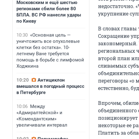
Московским и ещё шестью
недостаточно. 
регионами сбили более 80
укрупнение сул
БПЛА. ВС РФ нанесли удары
по Киеву
В словах главы
10:30
«Основная цель —
Сокращение упр
уничтожить все опухолевые
закономерный. 
клетки без остатка». 10-
региональных ч
летнему Ване требуется
второй план ил
помощь в борьбе с лимфомой
сливаемых субъ
Ходжкина
объединительно
10:20
Антициклон
переговоры «о м
вмешался в погодный процесс
естественно, б
в Петербурге
Впрочем, обили
10:06
Между
объединенного 
«Адмиралтейской» и
позиционирует 
«Комендантским»
некоторые ее р
увеличивали интервал
Платить за обл