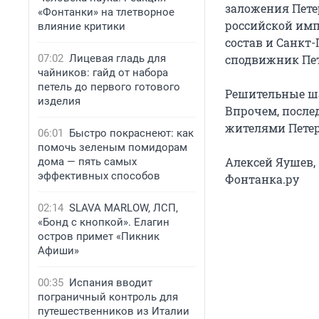
заложения Петер
«Фонтанки» на тлетворное
российской имп
влияние критики
состав и Санкт
07:02
Лицевая гладь для
сподвижник Пе
чайников: гайд от набора
петель до первого готового
Решительные ша
изделия
Впрочем, послед
жителями Петерб
06:01
Быстро покраснеют: как
помочь зеленым помидорам
Алексей Яушев,
дома — пять самых
эффективных способов
Фонтанка.ру
02:14
SLAVA MARLOW, ЛСП,
«Бонд с кнопкой». Елагин
остров примет «Пикник
Афиши»
00:35
Испания вводит
пограничный контроль для
путешественников из Италии