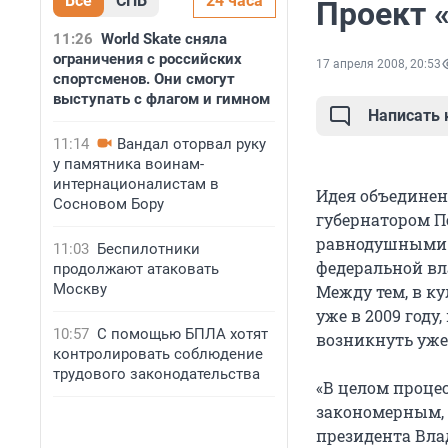
Все
СПБ
24 часа
Проект 
11:26
World Skate сняла
ограничения с российских
17 апреля 2008, 20:53
спортсменов. Они смогут
выступать с флагом и гимном
Написать
11:14
Вандал оторвал руку
у памятника воинам-
интернационалистам в
Идея объединен
Сосновом Бору
губернатором П
равнодушными 
11:03
Беспилотники
федеральной вл
продолжают атаковать
Москву
Между тем, в к
уже в 2009 году
10:57
С помощью БПЛА хотят
возникнуть уже
контролировать соблюдение
трудового законодательства
«В целом проце
закономерным, 
президента Вла