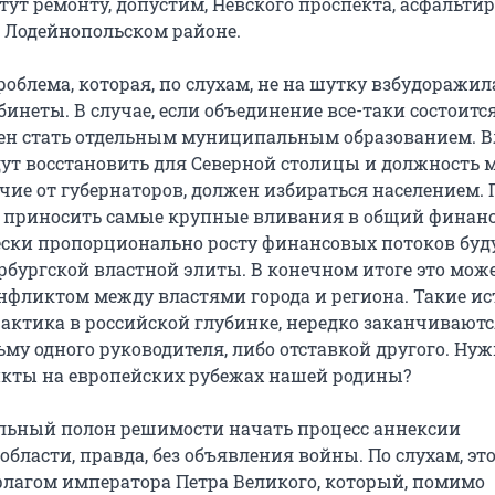
тут ремонту, допустим, Невского проспекта, асфальти
в Лодейнопольском районе.
роблема, которая, по слухам, не на шутку взбудоражил
инеты. В случае, если объединение все-таки состоится
ен стать отдельным муниципальным образованием. В
т восстановить для Северной столицы и должность м
чие от губернаторов, должен избираться населением. 
т приносить самые крупные вливания в общий финан
ески пропорционально росту финансовых потоков буд
рбургской властной элиты. В конечном итоге это мож
нфликтом между властями города и региона. Такие ис
рактика в российской глубинке, нередко заканчиваютс
ьму одного руководителя, либо отставкой другого. Ну
кты на европейских рубежах нашей родины?
льный полон решимости начать процесс аннексии
бласти, правда, без объявления войны. По слухам, это
флагом императора Петра Великого, который, помимо