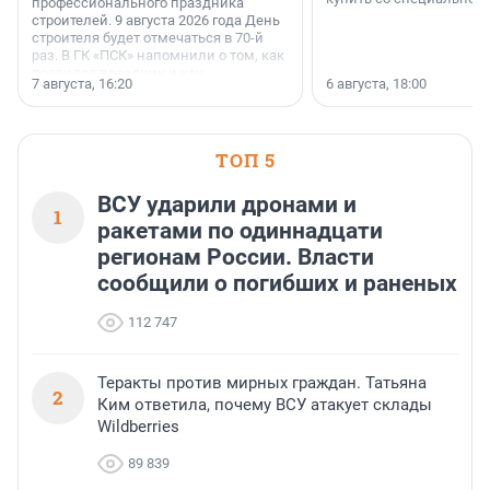
профессионального праздника
строителей. 9 августа 2026 года День
строителя будет отмечаться в 70-й
раз. В ГК «ПСК» напомнили о том, как
появился праздник и как
7 августа, 16:20
6 августа, 18:00
поменялась роль строительства.
ТОП 5
ВСУ ударили дронами и
1
ракетами по одиннадцати
регионам России. Власти
сообщили о погибших и раненых
112 747
Теракты против мирных граждан. Татьяна
2
Ким ответила, почему ВСУ атакует склады
Wildberries
89 839