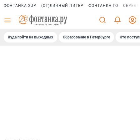
ФОНТАНКА SUP
(ОТ)ЛИЧНЫЙ ПИТЕР
ФОНТАНКА ГО
СЕРЕБР
Куда пойти на выходных
Образование в Петербурге
Кто поступ