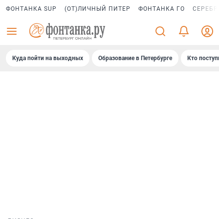
ФОНТАНКА SUP
(ОТ)ЛИЧНЫЙ ПИТЕР
ФОНТАНКА ГО
СЕРЕБР
Куда пойти на выходных
Образование в Петербурге
Кто поступ