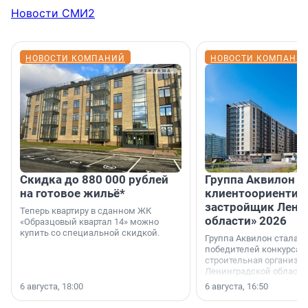
Новости СМИ2
НОВОСТИ КОМПАНИЙ
НОВОСТИ КОМПАНИ
Скидка до 880 000 рублей
Группа Аквилон 
на готовое жильё*
клиентоориентир
застройщик Лени
Теперь квартиру в сданном ЖК
области» 2026
«Образцовый квартал 14» можно
купить со специальной скидкой.
Группа Аквилон стала 
победителей конкурса 
строительная организа
Ленинградской области 
номинации «Самый
6 августа, 18:00
6 августа, 16:50
клиентоориентированн
застройщик Ленинград