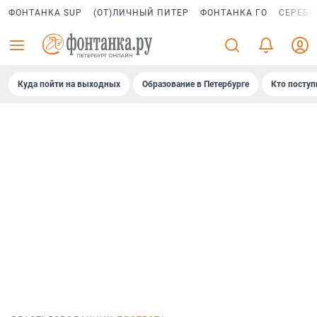
ФОНТАНКА SUP
(ОТ)ЛИЧНЫЙ ПИТЕР
ФОНТАНКА ГО
СЕРЕБР
Куда пойти на выходных
Образование в Петербурге
Кто поступ