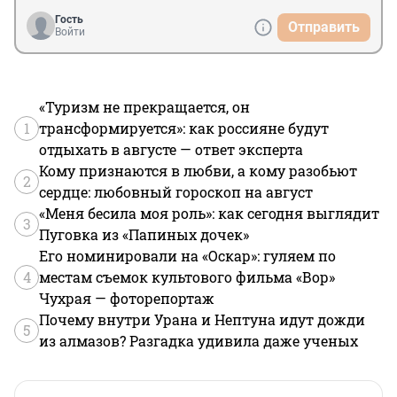
Гость
Отправить
Войти
«Туризм не прекращается, он
1
трансформируется»: как россияне будут
отдыхать в августе — ответ эксперта
Кому признаются в любви, а кому разобьют
2
сердце: любовный гороскоп на август
«Меня бесила моя роль»: как сегодня выглядит
3
Пуговка из «Папиных дочек»
Его номинировали на «Оскар»: гуляем по
4
местам съемок культового фильма «Вор»
Чухрая — фоторепортаж
Почему внутри Урана и Нептуна идут дожди
5
из алмазов? Разгадка удивила даже ученых