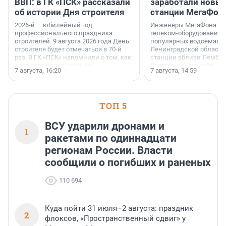
ВВП: в ГК «ПСК» рассказали
заработали новы
об истории Дня строителя
станции МегаФон
2026-й — юбилейный год
Инженеры МегаФона ус
профессионального праздника
телеком-оборудование 
строителей. 9 августа 2026 года День
популярных водоёмах
строителя будет отмечаться в 70-й
Ленинградской области
раз. В ГК «ПСК» напомнили о том, как
станции вблизи Лембол
появился праздник и как
Раздолинского озёр, а 
7 августа, 16:20
7 августа, 14:59
поменялась роль строительства.
недалеко от Большого Т
водопада.
ТОП 5
ВСУ ударили дронами и
1
ракетами по одиннадцати
регионам России. Власти
сообщили о погибших и раненых
110 694
Куда пойти 31 июля–2 августа: праздник
2
флоксов, «Пространственный сдвиг» у