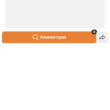
0
Комментарии
Написать комментарий