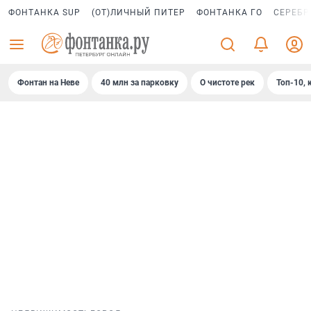
ФОНТАНКА SUP
(ОТ)ЛИЧНЫЙ ПИТЕР
ФОНТАНКА ГО
СЕРЕБР
Фонтан на Неве
40 млн за парковку
О чистоте рек
Топ-10, 