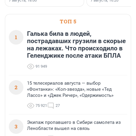
7 августа, 18:00
7 августа, 16:20
поменялась роль строит
ТОП 5
Галька била в людей,
1
пострадавших грузили в скорые
на лежаках. Что происходило в
Геленджике после атаки БПЛА
91 949
15 телесериалов августа — выбор
2
«Фонтанки»: «Коп-звезда», новые «Тед
Лассо» и «Джек Ричер», «Одержимость»
75 921
27
Экипаж пропавшего в Сибири самолета из
3
Ленобласти вышел на связь