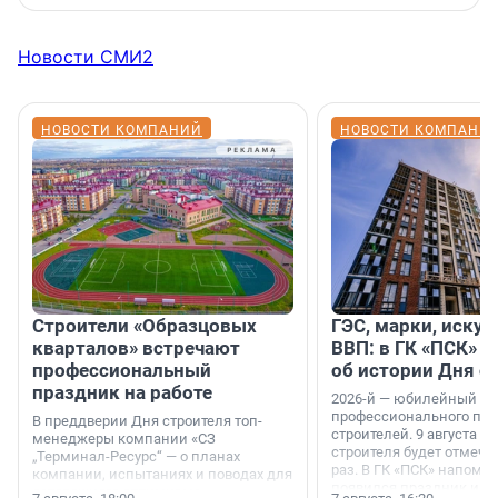
Новости СМИ2
НОВОСТИ КОМПАНИЙ
НОВОСТИ КОМПАНИ
Строители «Образцовых
ГЭС, марки, искус
кварталов» встречают
ВВП: в ГК «ПСК» р
профессиональный
об истории Дня с
праздник на работе
2026-й — юбилейный го
профессионального пр
В преддверии Дня строителя топ-
строителей. 9 августа 2
менеджеры компании «СЗ
строителя будет отмечат
„Терминал-Ресурс“ — о планах
раз. В ГК «ПСК» напомни
компании, испытаниях и поводах для
появился праздник и к
осторожного оптимизма.