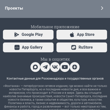
Проекты
Мобильное приложение
Google Play
App Store
App Gallery
RuStore
Мы в соцсетях
Контактные данные для Роскомнадзора и государственных органов
«Фонтанка» — петербургское сетевое издание, где можно найти не только
новости Петербурга, но и последние новости дня, и все важное и
интересное, что происходит в России и в мире. Здесь вы отыщете
наиболее значимые происшествия, новости Санкт-Петербурга, последние
новости бизнеса, а также события в обществе, культуре, искусстве.
Политика и власть, бизнес и недвижимость, дороги и автомобили,
финансы и работа, город и развлечения — вот только некоторые из тем,
которые освещает ведущее петербургское сетевое общественно-