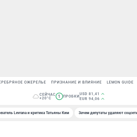
ЕРЕБРЯНОЕ ОЖЕРЕЛЬЕ
ПРИЗНАНИЕ И ВЛИЯНИЕ
LEMON GUIDE
USD 81,41
СЕЙЧАС
1
ПРОБКИ
+20°C
EUR 94,06
ователь Levrana и критика Татьяны Ким
Зачем депутаты удаляют соцсет