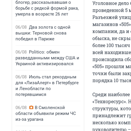
блогер, рассказывавшая о
Уголовное дело
борьбе с редкой формой рака,
проведенной 5 
умерла в возрасте 26 лет
Разъезжей улиц
магазинов «505
06/08
Два золота с одной
компании, да и
вышки: Терновой снова
обыска, не скр
победил в Париже
более 100 тысяч
всей находивше
06/08
Politico: обмен
разведданными между США и
происходила сбо
Украиной активизировался
«505» прошли м
точки были закр
06/08
Июль стал рекордным
порядка 10 тыс
для «ЛизаАлерт» в Петербурге
и Ленобласти по
Среди наиболе
потерявшимся
«Техноресурс».
06/08
В Смоленской
структуры, кото
области объявили режим ЧС
принадлежит гр
из-за урагана
несколько компа
руководителю – 