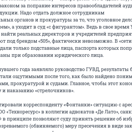
 законом за попрание интересов правообладателей ауд
дукции. Надо отдать должное сотрудникам
ных органов и прокуратуры за то, что уголовное дело
рем», а уходит в суд «с фигурантом». Ведь в свое время
о найти реальных директоров и учредителей предприя
т под брендом «505», фактически невозможно. В «сети
дали только подставные лица, паспорта которых попр
аны при образовании юридического лица.
нувшего года заявляло руководство ГУВД, результаты 
тали ощутимыми после того, как было найдено пони
и, прокуратурой и судами. Главное, чтобы этот конс
у и наказанию «стрелочников».
ировали корреспонденту «Фонтанки» ситуацию с аре
О «Техноресурс» в коллегии адвокатов «Де Лато», сан
РФ в принципе позволяют суду принять решение об из
зреваемого (обвиняемого) меру пресечения в виде з