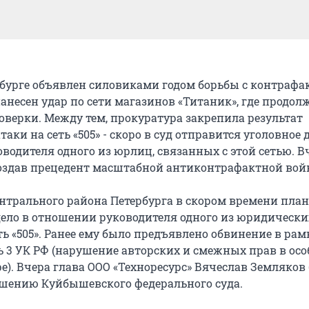
u
ербурге объявлен силовиками годом борьбы с контрафа
анесен удар по сети магазинов «Титаник», где продо
верки. Между тем, прокуратура закрепила результат
аки на сеть «505» - скоро в суд отправится уголовное 
водителя одного из юрлиц, связанных с этой сетью. В
 создав прецедент масштабной антиконтрафактной вой
нтрального района Петербурга в скором времени пла
 дело в отношении руководителя одного из юридически
ь «505». Ранее ему было предъявлено обвинение в рам
ть 3 УК РФ (нарушение авторских и смежных прав в осо
е). Вчера глава ООО «Техноресурс» Вячеслав Земляков
ешению Куйбышевского федерального суда.