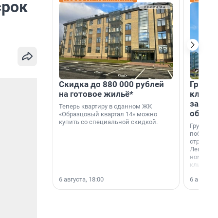
срок
Скидка до 880 000 рублей
Группа
на готовое жильё*
клиен
застро
Теперь квартиру в сданном ЖК
област
«Образцовый квартал 14» можно
купить со специальной скидкой.
Группа А
победите
строител
Ленингра
номинац
клиенто
застройщ
6 августа, 18:00
6 августа,
области»