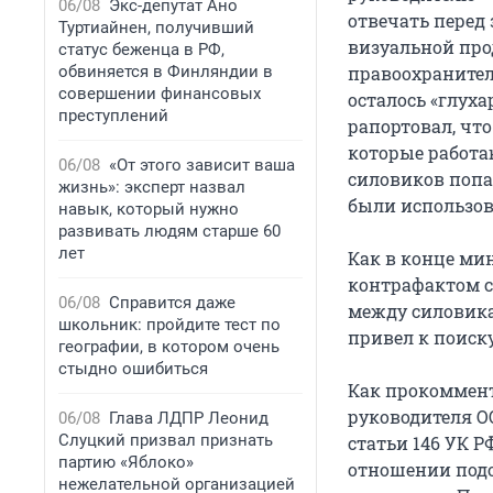
06/08
Экс-депутат Ано
отвечать перед
Туртиайнен, получивший
визуальной про
статус беженца в РФ,
обвиняется в Финляндии в
правоохранитель
совершении финансовых
осталось «глуха
преступлений
рапортовал, чт
которые работаю
06/08
«От этого зависит ваша
силовиков попа
жизнь»: эксперт назвал
были использов
навык, который нужно
развивать людям старше 60
лет
Как в конце ми
контрафактом с
06/08
Справится даже
между силовикам
школьник: пройдите тест по
привел к поиск
географии, в котором очень
стыдно ошибиться
Как прокоммент
руководителя ОО
06/08
Глава ЛДПР Леонид
Слуцкий призвал признать
статьи 146 УК 
партию «Яблоко»
отношении подо
нежелательной организацией