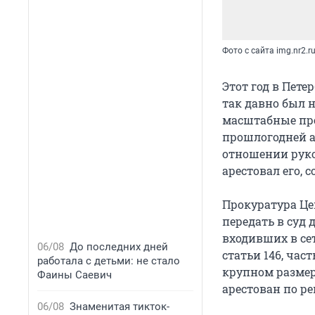
Фото с сайта img.nr2.r
Этот год в Пет
так давно был н
масштабные про
прошлогодней ат
отношении руко
арестовал его,
Прокуратура Це
передать в суд
входивших в сет
06/08
До последних дней
статьи 146, час
работала с детьми: не стало
крупном размер
Фаины Саевич
арестован по р
06/08
Знаменитая тикток-