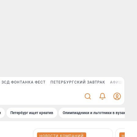
ЗСД ФОНТАНКА ФЕСТ
ПЕТЕРБУРГСКИЙ ЗАВТРАК
АФИША PLUS
и
Петербург ищет креатив
Олимпиадники и льготники в вузах СПб
НОВОСТИ КОМПАНИЙ
НОВОС