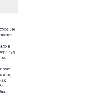
ктом. Не
лжаются
дело в
чера суд
ны.
нирует
х лиц,
ках
бо
 был