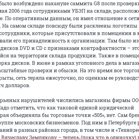
 было возбуждено накануне саммита G8 после проверк
мая 2006 года сотрудниками УБЭП на складе, располо
е. По оперативным данным, он имел отношение к сет
». На самом складе повсюду были расклеены логотипы
 сотрудники, которые присутствовали в помещении в
ывали его принадлежность к организации. Там было и
 дисков DVD и CD с признаками контрафактности – это
йся на территории склада продукции. Также в помещ
рка дисков. В июне в рамках уголовного дела в магаз
асштабные проверки и обыски. На это время все торго
ыты, сеть теряла ежесуточно, по оценкам ее руководс
яч долларов.
е рьяных нарушителей числились магазины фирмы О
 Надо отметить, что как таковой единой юридической
рая объединяла бы торговые точки «505», нет. Сам бре
уппе московских бизнесменов. Под ним в Петербурге 
ний в разных районах города, в том числе и «Технорес
Вячеславу Землякову – теперь (пока что в одиночку)