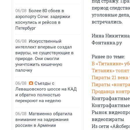
под стражу. Пра
период следств
06/08
Более 80 сбоев в
уголовные дела
аэропорту Сочи: задержки
встречались.
коснулись и рейсов в
Петербург
Инна Никитина
06/08
Искусственный
Фонтанка.ру
интеллект впервые создал
вирусы, не существующие в
Ранее по теме:
природе. Они смогли
В «Титанике» у
уничтожить кишечную
Титаник» топят
палочку
Пираты 21 века 
06/08
Съезды с
Пираты «контра
Левашовского шоссе на КАД
Продавца контр
и обратно полностью
Контрафактные 
перекроют на неделю
Контрафактные 
Рынок видеопро
06/08
Матвиенко обратила
видеопираты
внимание на задержания
россиян в Армении
Из сети «Айсбе