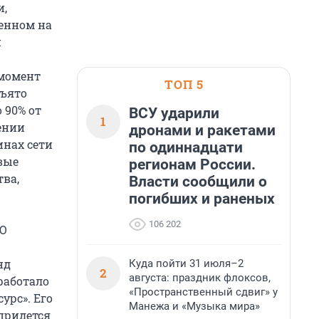
и,
женном на
и
 момент
ТОП 5
зъято
 90% от
ВСУ ударили
1
ении
дронами и ракетами
инах сети
по одиннадцати
вые
регионам России.
тва,
Власти сообщили о
погибших и раненых
106 202
ОО
нд
Куда пойти 31 июля–2
2
августа: праздник флоксов,
работало
«Пространственный сдвиг» у
урс». Его
Манежа и «Музыка мира»
 придется