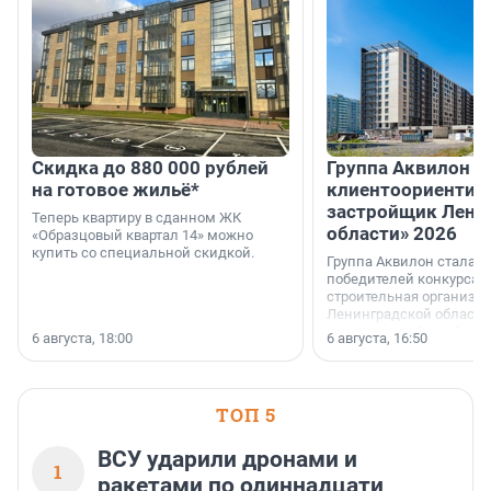
Скидка до 880 000 рублей
Группа Аквилон 
на готовое жильё*
клиентоориентир
застройщик Лени
Теперь квартиру в сданном ЖК
области» 2026
«Образцовый квартал 14» можно
купить со специальной скидкой.
Группа Аквилон стала 
победителей конкурса 
строительная организа
Ленинградской области 
номинации «Самый
6 августа, 18:00
6 августа, 16:50
клиентоориентированн
застройщик Ленинград
области».
ТОП 5
ВСУ ударили дронами и
1
ракетами по одиннадцати