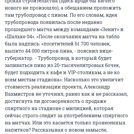
сроках строительства (здесь вроде бы ничего
нового не произошло), а обещанием проложить
там трубопровод с пивом. По его словам, идея
трубопровода появилась после недавно
прошедшего матча между командами «Зенит» и
«Шальке 04». «После окончания матча на табло
была надпись: «посетителей 61 700 человек,
выпито 44 000 литров пива, - пояснил вице-
губернатор. - Трубопровод, в который будет
заливаться пиво из 20-тысячелитровых бочек,
будет подходить к кафе и VIP-столикам, а не ко
всем местам стадиона». Насколько это увеличит
стоимость реализации проекта, Александр
Вахмистров не уточнил, равно как и не рассказал,
достигнута ли договоренность о продаже
спиртного на стадионе с милицией, которая
сейчас строго следит за употреблением спиртного
на матчах. Или это касается только пронесенных
напитков? Рассказывая о новом замысле,