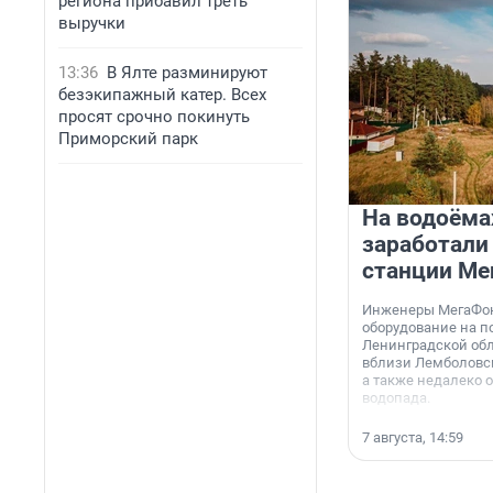
региона прибавил треть
выручки
13:36
В Ялте разминируют
безэкипажный катер. Всех
просят срочно покинуть
Приморский парк
На водоёма
заработали
станции Ме
Инженеры МегаФон
оборудование на п
Ленинградской обл
вблизи Лемболовск
а также недалеко 
водопада.
7 августа, 14:59