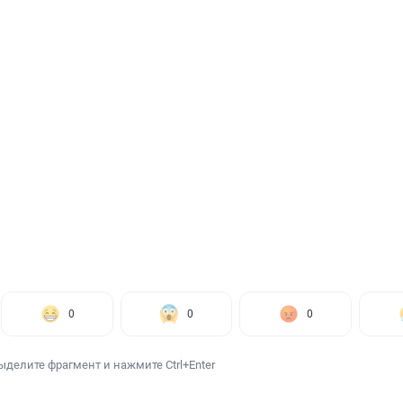
0
0
0
ыделите фрагмент и нажмите Ctrl+Enter