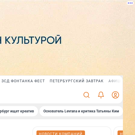
ЗСД ФОНТАНКА ФЕСТ
ПЕТЕРБУРГСКИЙ ЗАВТРАК
АФИША PLUS
рбург ищет креатив
Основатель Levrana и критика Татьяны Ким
Зач
НОВОСТИ КОМПАНИЙ
НОВОС