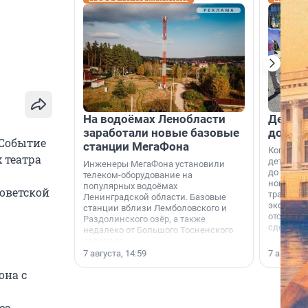
На водоёмах Ленобласти
Девело
заработали новые базовые
добро
 Событие
станции МегаФона
Когда-то
 театра
дети игр
Инженеры МегаФона установили
до темно
телеком-оборудование на
новости н
популярных водоёмах
оветской
традиция
Ленинградской области. Базовые
экономич
станции вблизи Лемболовского и
отсутств
Раздолинского озёр, а также
сделали 
недалеко от Большого Тосненского
водопада.
7 августа, 14:59
7 августа,
она с
са