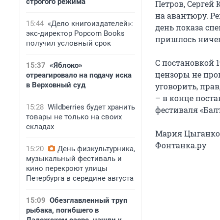
строгого режима
Петров, Сергей
на авантюру. Ре
15:44
«Дело книгоиздателей»:
день показа спе
экс-директор Popcorn Books
пришлось ничег
получил условный срок
С постановкой 1
15:37
«Яблоко»
цензоры не проп
отреагировало на подачу иска
в Верховный суд
уговорить, прав
– в конце пост
15:28
Wildberries будет хранить
фестиваля «Бал
товары не только на своих
складах
Мария Цыганко
Фонтанка.ру
15:20
День физкультурника,
музыкальный фестиваль и
кино перекроют улицы
Петербурга в середине августа
15:09
Обезглавленный труп
рыбака, погибшего в