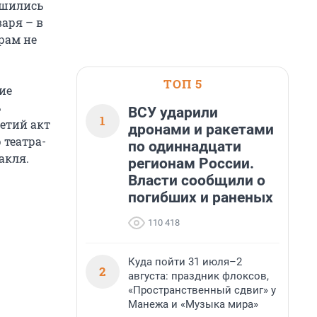
ешились
варя – в
ерам не
ТОП 5
ие
ь
ВСУ ударили
1
ретий акт
дронами и ракетами
 театра-
по одиннадцати
акля.
регионам России.
Власти сообщили о
погибших и раненых
110 418
Куда пойти 31 июля–2
2
августа: праздник флоксов,
«Пространственный сдвиг» у
Манежа и «Музыка мира»