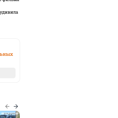
 удивила
льных