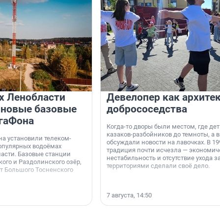
х Ленобласти
Девелопер как архите
 новые базовые
добрососедства
гаФона
Когда-то дворы были местом, где дет
казаков-разбойников до темноты, а 
а установили телеком-
обсуждали новости на лавочках. В 19
опулярных водоёмах
традиция почти исчезла — экономич
асти. Базовые станции
нестабильность и отсутствие ухода з
ого и Раздолинского озёр,
территориями сделали своё дело.
от Большого Тосненского
7 августа, 14:50