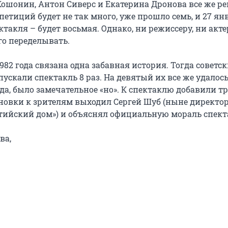
 Кошонин, Антон Сиверс и Екатерина Дронова все же р
петиций будет не так много, уже прошло семь, и 27 ян
ктакля – будет восьмая. Однако, ни режиссеру, ни акт
о переделывать.
982 года связана одна забавная история. Тогда советск
ускали спектакль 8 раз. На девятый их все же удалос
да, было замечательное «но». К спектаклю добавили т
ановки к зрителям выходил Сергей Шуб (ныне директор
тийский дом») и объяснял официальную мораль спект
ва,