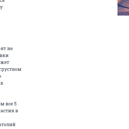
у
рят не
овки
ожет
«грустном
о
ак
м все 5
частия в
натолий