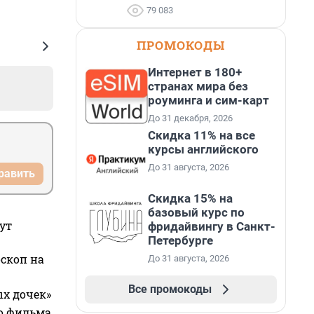
79 083
ПРОМОКОДЫ
Интернет в 180+
странах мира без
роуминга и сим-карт
До 31 декабря, 2026
Скидка 11% на все
курсы английского
До 31 августа, 2026
равить
Скидка 15% на
базовый курс по
ут
фридайвингу в Санкт-
Петербурге
оскоп на
До 31 августа, 2026
Все промокоды
ых дочек»
го фильма