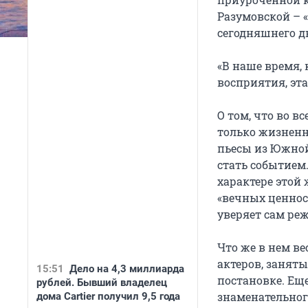
Разумовской – 
сегодняшнего д
«В наше время,
восприятия, эта
О том, что во в
только жизненн
пьесы из Южной
стать событием
характере этой
«вечных ценнос
уверяет сам реж
Что же в нем ве
актеров, заняты
15:51
Дело на 4,3 миллиарда
постановке. Еще
рублей. Бывший владелец
знаменательног
дома Cartier получил 9,5 года