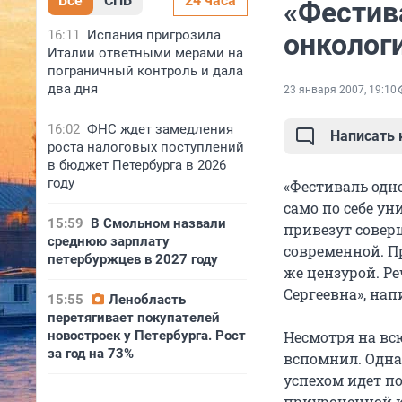
Все
СПБ
24 часа
«Фестив
16:11
Испания пригрозила
онколог
Италии ответными мерами на
пограничный контроль и дала
два дня
23 января 2007, 19:10
16:02
ФНС ждет замедления
Написать
роста налоговых поступлений
в бюджет Петербурга в 2026
году
«Фестиваль одн
само по себе ун
15:59
В Смольном назвали
привезут совер
среднюю зарплату
современной. П
петербуржцев в 2027 году
же цензурой. Р
Сергеевна», на
15:55
Ленобласть
перетягивает покупателей
новостроек у Петербурга. Рост
Несмотря на всю
за год на 73%
вспомнил. Однак
успехом идет по
приуроченной к