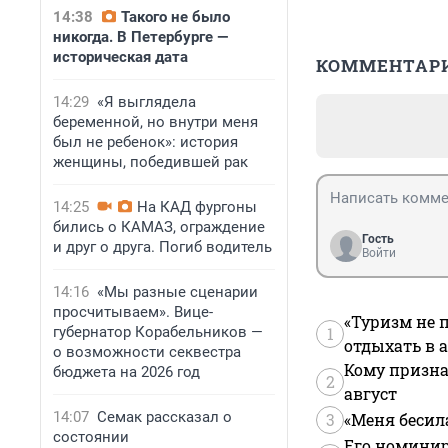
14:38
Такого не было
никогда. В Петербурге —
историческая дата
КОММЕНТАР
14:29
«Я выглядела
беременной, но внутри меня
был не ребенок»: история
женщины, победившей рак
14:25
На КАД фургоны
бились о КАМАЗ, ограждение
Гость
и друг о друга. Погиб водитель
Войти
14:16
«Мы разные сценарии
просчитываем». Вице-
«Туризм не 
губернатор Корабельников —
1
отдыхать в а
о возможности секвестра
Кому призна
бюджета на 2026 год
2
август
14:07
Семак рассказал о
3
«Меня бесил
состоянии
Его номинир