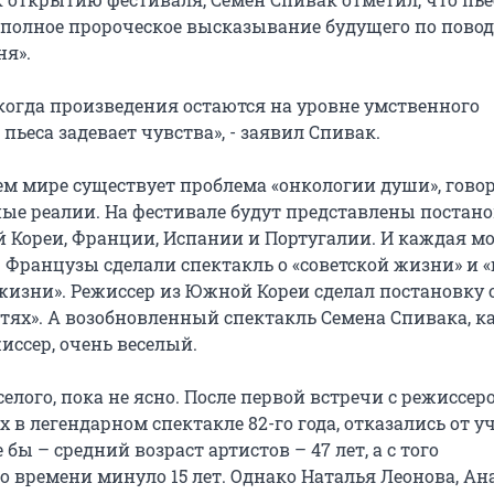
«полное пророческое высказывание будущего по повод
ня».
 когда произведения остаются на уровне умственного
 пьеса задевает чувства», - заявил Спивак.
сем мире существует проблема «онкологии души», гово
ые реалии. На фестивале будут представлены постан
 Кореи, Франции, Испании и Португалии. И каждая м
. Французы сделали спектакль о «советской жизни» и 
 жизни». Режиссер из Южной Кореи сделал постановку 
тях». А возобновленный спектакль Семена Спивака, к
иссер, очень веселый.
селого, пока не ясно. После первой встречи с режиссеро
х в легендарном спектакле 82-го года, отказались от у
 бы – средний возраст артистов – 47 лет, а с того
о времени минуло 15 лет. Однако Наталья Леонова, А