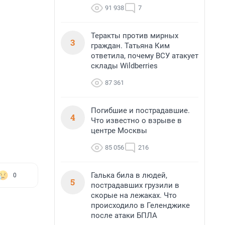
91 938
7
Теракты против мирных
3
граждан. Татьяна Ким
ответила, почему ВСУ атакует
склады Wildberries
87 361
Погибшие и пострадавшие.
4
Что известно о взрыве в
центре Москвы
85 056
216
Галька била в людей,
0
5
пострадавших грузили в
скорые на лежаках. Что
происходило в Геленджике
после атаки БПЛА