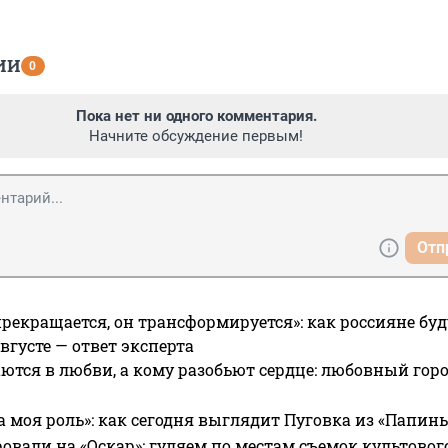
ИИ
0
Пока нет ни одного комментария.
Начните обсуждение первым!
Отп
прекращается, он трансформируется»: как россияне буд
вгусте — ответ эксперта
ются в любви, а кому разобьют сердце: любовный гор
а моя роль»: как сегодня выглядит Пуговка из «Папин
овали на «Оскар»: гуляем по местам съемок культово