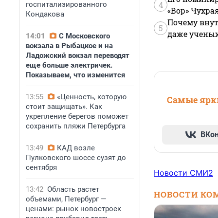
4
госпитализированного
«Вор» Чухра
Кондакова
Почему внут
5
даже учены
14:01
С Московского
вокзала в Рыбацкое и на
Ладожский вокзал переводят
еще больше электричек.
Показываем, что изменится
13:55
«Ценность, которую
Самые ярки
стоит защищать». Как
укрепление берегов поможет
сохранить пляжи Петербурга
ВКо
13:49
КАД возле
Пулковского шоссе сузят до
сентября
Новости СМИ2
13:42
Область растет
НОВОСТИ КО
объемами, Петербург —
ценами: рынок новостроек