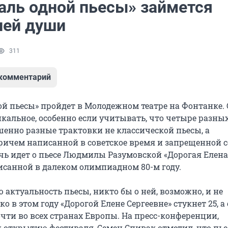
аль одной пьесы» займется
ией души
311
 комментарий
ой пьесы» пройдет в Молодежном театре на Фонтанке.
икальное, особенно если учитывать, что четыре разных
шенно разные трактовки не классической пьесы, а
ричем написанной в советское время и запрещенной с
ечь идет о пьесе Людмилы Разумовской «Дорогая Елена
писанной в далеком олимпиадном 80-м году.
 актуальность пьесы, никто бы о ней, возможно, и не
о в этом году «Дорогой Елене Сергеевне» стукнет 25, а 
чти во всех странах Европы. На пресс-конференции,
 открытию фестиваля, Семен Спивак отметил, что пье