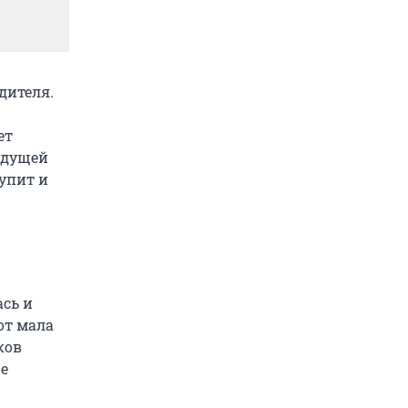
дителя.
ет
удущей
упит и
ась и
от мала
ков
е