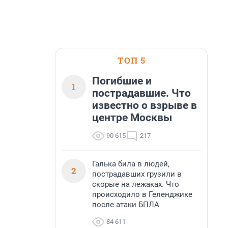
ТОП 5
Погибшие и
1
пострадавшие. Что
известно о взрыве в
центре Москвы
90 615
217
Галька била в людей,
2
пострадавших грузили в
скорые на лежаках. Что
происходило в Геленджике
после атаки БПЛА
84 611