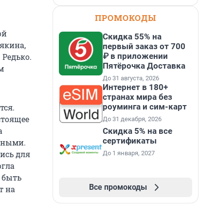
ПРОМОКОДЫ
ой
Скидка 55% на
рякина,
первый заказ от 700
₽ в приложении
 Редько.
Пятёрочка Доставка
м
До 31 августа, 2026
Интернет в 180+
странах мира без
роуминга и сим-карт
тся.
стоящее
До 31 декабря, 2026
а
Скидка 5% на все
сертификаты
нными.
ись для
До 1 января, 2027
огла
т быть
Все промокоды
т на