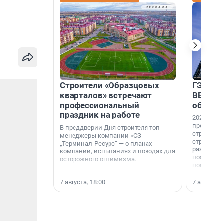
Строители «Образцовых
ГЭС, м
кварталов» встречают
ВВП: в
профессиональный
об ист
праздник на работе
2026-й —
професси
В преддверии Дня строителя топ-
строителе
менеджеры компании «СЗ
строителя
„Терминал-Ресурс“ — о планах
раз. В ГК
компании, испытаниях и поводах для
появился
осторожного оптимизма.
поменяла
7 августа, 18:00
7 августа,