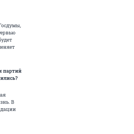
 Госдумы,
тервью
будет
меняет
и партий
нились?
ная
знь. В
идации