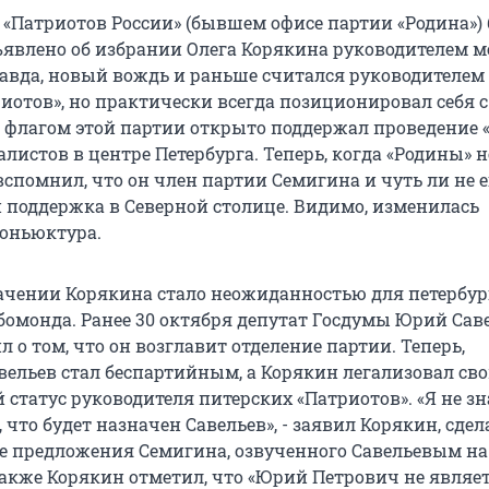
е «Патриотов России» (бывшем офисе партии «Родина»)
явлено об избрании Олега Корякина руководителем 
равда, новый вождь и раньше считался руководителем
иотов», но практически всегда позиционировал себя с
д флагом этой партии открыто поддержал проведение 
истов в центре Петербурга. Теперь, когда «Родины» не
спомнил, что он член партии Семигина и чуть ли не е
и поддержка в Северной столице. Видимо, изменилась
оньюктура.
ачении Корякина стало неожиданностью для петербур
бомонда. Ранее 30 октября депутат Госдумы Юрий Сав
 о том, что он возглавит отделение партии. Теперь,
авельев стал беспартийным, а Корякин легализовал св
статус руководителя питерских «Патриотов». «Я не зн
 что будет назначен Савельев», - заявил Корякин, сдел
рсе предложения Семигина, озвученного Савельевым на
акже Корякин отметил, что «Юрий Петрович не являе