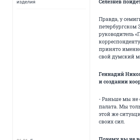
Селезнев пойде
изделия
Правда, у семиг
петербургском З
руководитель «
корреспонденту
принято именно
свой думский м
Геннадий Никол
и создании коо
- Раньше мы не
палата. Мы тол
этой же ситуац
своих сил.
Почему вы не в