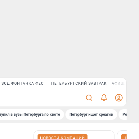
ЗСД ФОНТАНКА ФЕСТ
ПЕТЕРБУРГСКИЙ ЗАВТРАК
АФИША PLUS
тупил в вузы Петербурга по квоте
Петербург ищет креатив
Рейтинги
НОВОСТИ КОМПАНИЙ
НОВОС