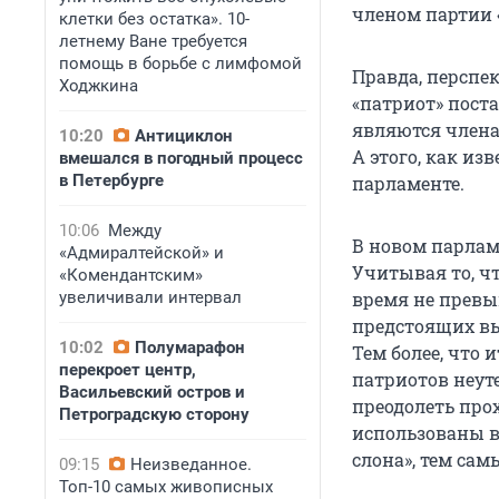
членом партии 
клетки без остатка». 10-
летнему Ване требуется
помощь в борьбе с лимфомой
Правда, перспе
Ходжкина
«патриот» поста
являются члена
10:20
Антициклон
А этого, как из
вмешался в погодный процесс
в Петербурге
парламенте.
10:06
Между
В новом парлам
«Адмиралтейской» и
Учитывая то, ч
«Комендантским»
увеличивали интервал
время не превы
предстоящих вы
10:02
Полумарафон
Тем более, что
перекроет центр,
патриотов неут
Васильевский остров и
преодолеть прох
Петроградскую сторону
использованы в
слона», тем сам
09:15
Неизведанное.
Топ-10 самых живописных