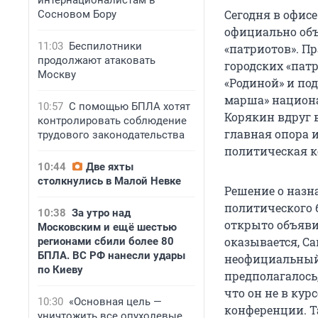
интернационалистам в
Сегодня в офис
Сосновом Бору
официально объ
11:03
Беспилотники
«патриотов». П
продолжают атаковать
городских «патр
Москву
«Родиной» и по
марша» национал
10:57
С помощью БПЛА хотят
Корякин вдруг в
контролировать соблюдение
главная опора 
трудового законодательства
политическая к
10:44
Две яхты
столкнулись в Малой Невке
Решение о назн
политического 
10:38
За утро над
открыто объявил
Московским и ещё шестью
оказывается, С
регионами сбили более 80
БПЛА. ВС РФ нанесли удары
неофициальный 
по Киеву
предполагалось,
что он не в ку
10:30
«Основная цель —
конференции. Т
уничтожить все опухолевые