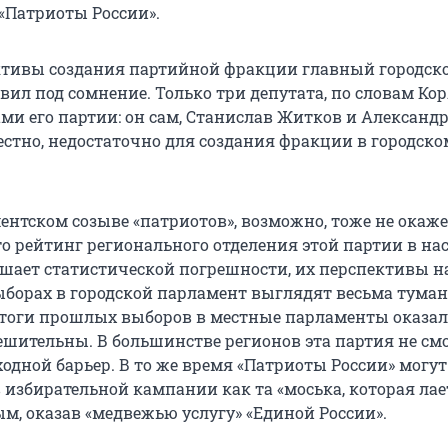
«Патриоты России».
ктивы создания партийной фракции главный городск
вил под сомнение. Только три депутата, по словам Ко
ми его партии: он сам, Станислав Житков и Александр
вестно, недостаточно для создания фракции в городско
ентском созыве «патриотов», возможно, тоже не окаже
то рейтинг регионального отделения этой партии в на
шает статистической погрешности, их перспективы н
борах в городской парламент выглядят весьма тума
 итоги прошлых выборов в местные парламенты оказал
ешительны. В большинстве регионов эта партия не см
одной барьер. В то же время «Патриоты России» могу
 избирательной кампании как та «моська, которая лае
ым, оказав «медвежью услугу» «Единой России».