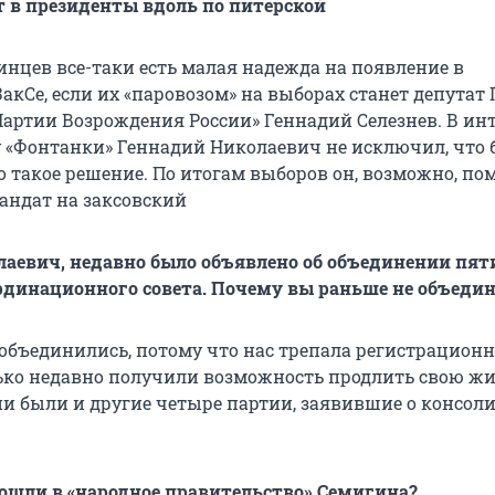
т в президенты вдоль по питерской
инцев все-таки есть малая надежда на появление в
акСе, если их «паровозом» на выборах станет депутат
Партии Возрождения России» Геннадий Селезнев. В ин
 «Фонтанки» Геннадий Николаевич не исключил, что 
 такое решение. По итогам выборов он, возможно, по
андат на заксовский
аевич, недавно было объявлено об объединении пят
рдинационного совета. Почему вы раньше не объеди
 объединились, потому что нас трепала регистрацион
ько недавно получили возможность продлить свою жи
ии были и другие четыре партии, заявившие о консол
ошли в «народное правительство» Семигина?