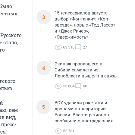
 было
15 телесериалов августа —
местных
3
выбор «Фонтанки»: «Коп-
звезда», новые «Тед Лассо»
и «Джек Ричер»,
«Русского
«Одержимость»
 стало,
63 516
27
го
Экипаж пропавшего в
4
Сибири самолета из
Ленобласти вышел на связь
гского
55 604
60
ельев
ой
ВСУ ударили ракетами и
5
дронами по территории
аю, кем
России. Власти регионов
ав вид,
сообщили о пострадавших
 пресс-
тся
52 781