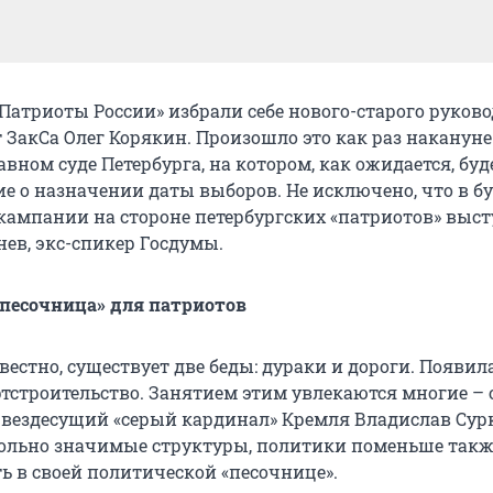
Патриоты России» избрали себе нового-старого руково
 ЗакСа Олег Корякин. Произошло это как раз накануне
авном суде Петербурга, на котором, как ожидается, буд
е о назначении даты выборов. Не исключено, что в б
кампании на стороне петербургских «патриотов» выст
нев, экс-спикер Госдумы.
песочница» для патриотов
звестно, существует две беды: дураки и дороги. Появил
ртстроительство. Занятием этим увлекаются многие – 
а вездесущий «серый кардинал» Кремля Владислав Сур
ольно значимые структуры, политики поменьше такж
ь в своей политической «песочнице».