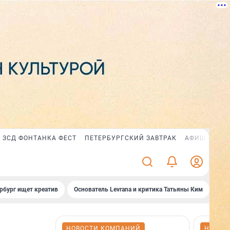
ЗСД ФОНТАНКА ФЕСТ
ПЕТЕРБУРГСКИЙ ЗАВТРАК
АФИША PLUS
рбург ищет креатив
Основатель Levrana и критика Татьяны Ким
Зач
НОВОСТИ КОМПАНИЙ
НОВОС