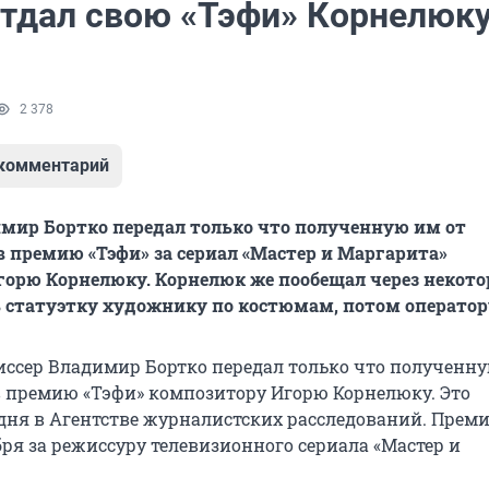
отдал свою «Тэфи» Корнелюк
2 378
 комментарий
мир Бортко передал только что полученную им от
 премию «Тэфи» за сериал «Мастер и Маргарита»
орю Корнелюку. Корнелюк же пообещал через некото
 статуэтку художнику по костюмам, потом оператору
ссер Владимир Бортко передал только что полученну
 премию «Тэфи» композитору Игорю Корнелюку. Это
дня в Агентстве журналистских расследований. Прем
ря за режиссуру телевизионного сериала «Мастер и