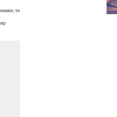
ремию, то
мир