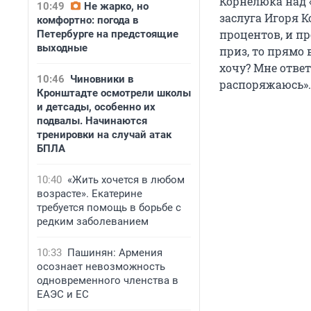
Корнелюка над «
10:49
Не жарко, но
заслуга Игоря 
комфортно: погода в
процентов, и пр
Петербурге на предстоящие
выходные
приз, то прямо 
хочу? Мне отве
10:46
Чиновники в
распоряжаюсь».
Кронштадте осмотрели школы
и детсады, особенно их
подвалы. Начинаются
тренировки на случай атак
БПЛА
10:40
«Жить хочется в любом
возрасте». Екатерине
требуется помощь в борьбе с
редким заболеванием
10:33
Пашинян: Армения
осознает невозможность
одновременного членства в
ЕАЭС и ЕС