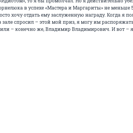
Идиотом», то я бы промолчал. Но я действительно убе
Корнелюка в успехе «Мастера и Маргариты» не меньше 
осто хочу отдать ему заслуженную награду. Когда я п
в зале спросил – этой мой приз, я могу им распоряжать
тили – конечно же, Владимир Владимирович. И вот – 