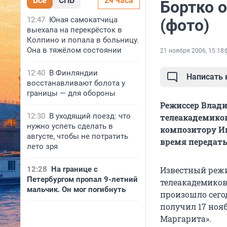
Все
СПБ
24 часа
Бортко 
12:47
Юная самокатчица
(фото)
выехала на перекрёсток в
Колпино и попала в больницу.
Она в тяжёлом состоянии
21 ноября 2006, 15:18
12:40
В Финляндии
Написать
восстанавливают болота у
границы — для обороны
Режиссер Влади
12:30
В уходящий поезд: что
телеакадемиков
нужно успеть сделать в
композитору Иг
августе, чтобы не потратить
время передать
лето зря
12:28
На границе с
Известный режи
Петербургом пропал 9-летний
телеакадемиков
мальчик. Он мог погибнуть
произошло сего
получил 17 нояб
Маргарита».