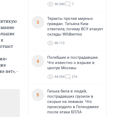
90 349
7
Теракты против мирных
критикую
3
граждан. Татьяна Ким
нимание
ответила, почему ВСУ атакует
большие
склады Wildberries
 к
86 113
ботают
Погибшие и пострадавшие.
ия»
4
Что известно о взрыве в
аже
центре Москвы
е нет», -
84 054
216
Галька била в людей,
5
пострадавших грузили в
скорые на лежаках. Что
происходило в Геленджике
после атаки БПЛА