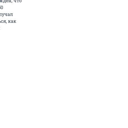
жден, что
50
олучал
ся, как
я