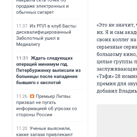
накрыла сеть точек по
продаже электронных и
обычных сигарет
«Это не значит,
11:37
Из РПЛ в клуб Басты:
их. Я и сам ака
дисквалифицированный
Заболотный ушел в
своих коллег н
Медиалигу
серьезные сери
большому кино, 
11:31
Ждать следующих
целые группы л
операций минимум год.
заслуживающие 
Петербурженку выписали из
«Тэфи» 28 номин
больницы после нападения
бывшего с кислотой
премия для звук
добавил Влади
11:26
Премьер Литвы
призвал не пугать
информацией об угрозах со
стороны России
11:20
Ученые выяснили,
какие запахи привлекают