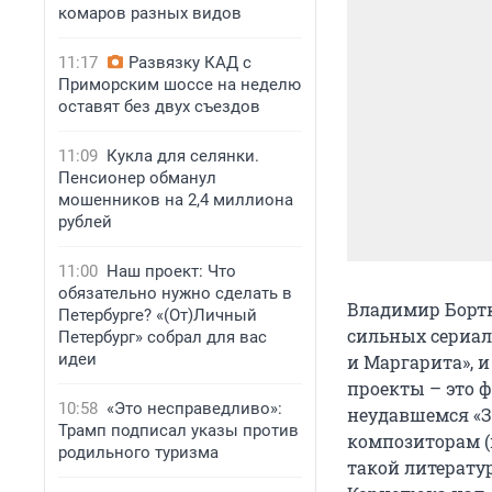
комаров разных видов
11:17
Развязку КАД с
Приморским шоссе на неделю
оставят без двух съездов
11:09
Кукла для селянки.
Пенсионер обманул
мошенников на 2,4 миллиона
рублей
11:00
Наш проект: Что
обязательно нужно сделать в
Владимир Бортко
Петербурге? «(От)Личный
сильных сериал
Петербург» собрал для вас
идеи
и Маргарита», и
проекты – это 
10:58
«Это несправедливо»:
неудавшемся «З
Трамп подписал указы против
композиторам (н
родильного туризма
такой литерату