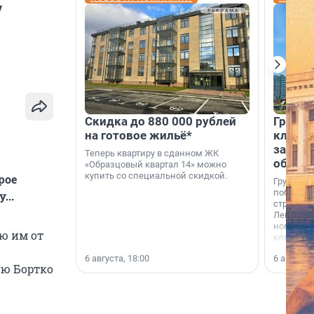
у
Скидка до 880 000 рублей
Группа
на готовое жильё*
клиен
застро
Теперь квартиру в сданном ЖК
област
«Образцовый квартал 14» можно
купить со специальной скидкой.
рое
Группа А
победите
...
строител
Ленингра
номинац
ю им от
клиенто
застройщ
6 августа, 18:00
6 августа,
области»
ию Бортко