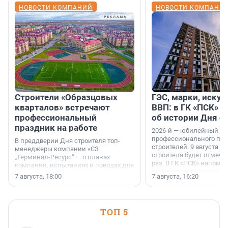
НОВОСТИ КОМПАНИЙ
НОВОСТИ КОМПАНИ
Строители «Образцовых
ГЭС, марки, искус
кварталов» встречают
ВВП: в ГК «ПСК» р
профессиональный
об истории Дня с
праздник на работе
2026-й — юбилейный го
профессионального пр
В преддверии Дня строителя топ-
строителей. 9 августа 2
менеджеры компании «СЗ
строителя будет отмечат
„Терминал-Ресурс“ — о планах
раз. В ГК «ПСК» напомни
компании, испытаниях и поводах для
появился праздник и к
осторожного оптимизма.
7 августа, 18:00
7 августа, 16:20
поменялась роль строит
ТОП 5