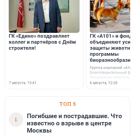
ГК «Едино» поздравляет
ГК «А101» и фонд
коллег и партнёров с Днём
объединяют усил
строителя!
защиты животных
программы
биоразнообразия
Группа компаний «А101»
Благотворительный фо
бездомным животным 
заключили соглашение
7 августа, 13:41
6 августа, 12:26
стратегическом сотрудн
ТОП 5
Погибшие и пострадавшие. Что
1
известно о взрыве в центре
Москвы