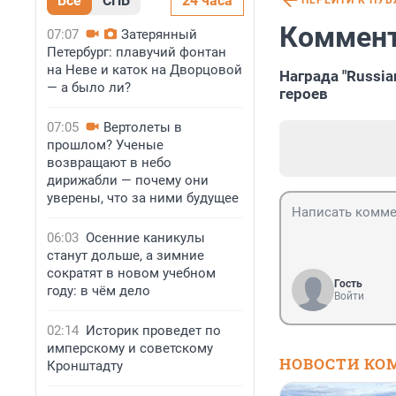
Все
СПБ
24 часа
ПЕРЕЙТИ К ПУ
Коммент
07:07
Затерянный
Петербург: плавучий фонтан
на Неве и каток на Дворцовой
Награда "Russia
— а было ли?
героев
07:05
Вертолеты в
прошлом? Ученые
возвращают в небо
дирижабли — почему они
уверены, что за ними будущее
06:03
Осенние каникулы
станут дольше, а зимние
сократят в новом учебном
Гость
году: в чём дело
Войти
02:14
Историк проведет по
имперскому и советскому
НОВОСТИ КО
Кронштадту