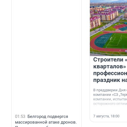
Строители 
кварталов»
профессио
праздник н
В преддверии Дня
компании «СЗ „Тер
компании, испытан
осторожного опти
01:53
Белгород подвергся
7 августа, 18:00
массированной атаке дронов.