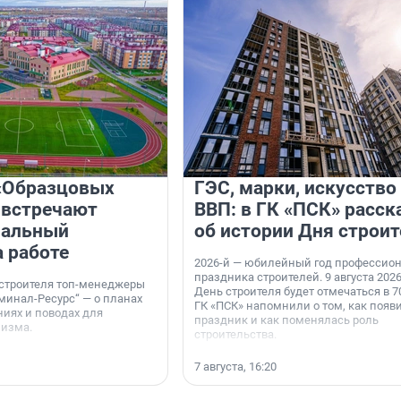
«Образцовых
ГЭС, марки, искусство
 встречают
ВВП: в ГК «ПСК» расск
нальный
об истории Дня строит
а работе
2026-й — юбилейный год профессио
праздника строителей. 9 августа 2026
 строителя топ-менеджеры
День строителя будет отмечаться в 70
минал-Ресурс“ — о планах
ГК «ПСК» напомнили о том, как появ
иях и поводах для
праздник и как поменялась роль
мизма.
строительства.
7 августа, 16:20