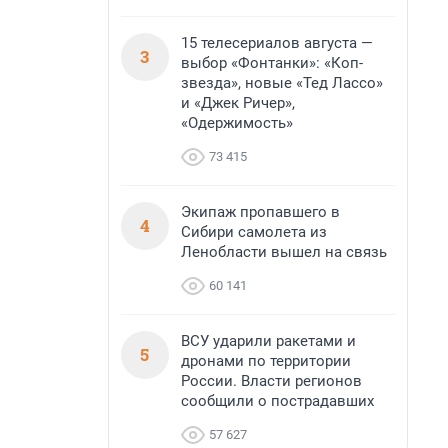
15 телесериалов августа —
3
выбор «Фонтанки»: «Коп-
звезда», новые «Тед Лассо»
и «Джек Ричер»,
«Одержимость»
73 415
Экипаж пропавшего в
4
Сибири самолета из
Ленобласти вышел на связь
60 141
ВСУ ударили ракетами и
5
дронами по территории
России. Власти регионов
сообщили о пострадавших
57 627