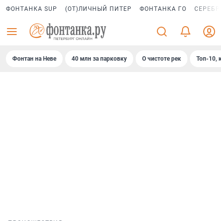
ФОНТАНКА SUP
(ОТ)ЛИЧНЫЙ ПИТЕР
ФОНТАНКА ГО
СЕРЕБР
Фонтан на Неве
40 млн за парковку
О чистоте рек
Топ-10, 