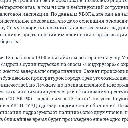
акции устрашения были арестованы несколько рядовы
ейдерских атак, в том числе и действующий сотрудник
логовой инспекции. По данным УБОПа, все они нача
и детальные показания, что дало основания руковод
у Сычу говорить о возможных арестах самих лидеро
ижения и предъявлении им обвинения в организации
общества.
ь. Вчера около 19.00 в китайском ресторане на углу М
 Андрей Леухин подъехал на своем «Лендкрузере» с ох
го жестко задержали оперативники. Захват происходил
озбужденных прокуратурой города трех уголовных дел
шенничество), но Леухину, по предварительной информ
се-таки инкриминируется еще и организация преступ
тья 210 УК РФ). По данным на 13 часов 2 августа, Леухи
ании УБОП ГУВД, где ему предъявляли обвинение. Пос
анизация подразумевает наличие более двух членов, н
 в ближайшее время будет произведено еще не одно г