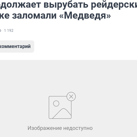
должает вырубать рейдерск
же заломали «Медведя»
1 192
 комментарий