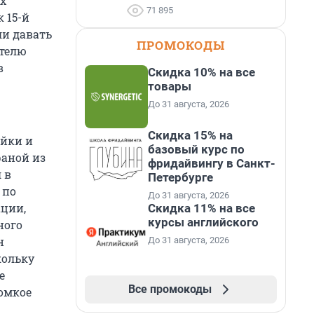
х
71 895
 15-й
ли давать
ПРОМОКОДЫ
ителю
в
Скидка 10% на все
товары
До 31 августа, 2026
Скидка 15% на
ойки и
базовый курс по
раной из
фридайвингу в Санкт-
 в
Петербурге
 по
До 31 августа, 2026
ации,
Скидка 11% на все
курсы английского
ного
н
До 31 августа, 2026
кольку
е
Все промокоды
ромкое