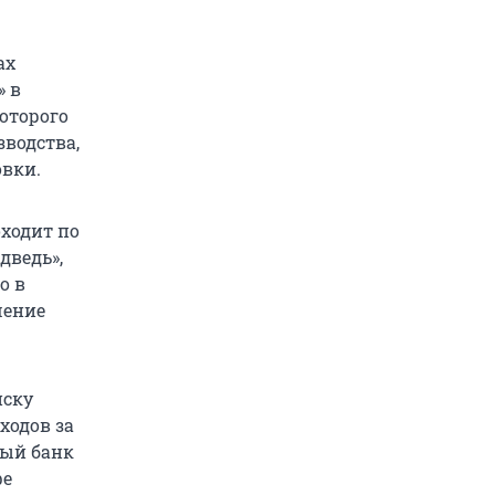
ах
» в
оторого
зводства,
овки.
оходит по
дведь»,
о в
шение
иску
ходов за
ный банк
фе