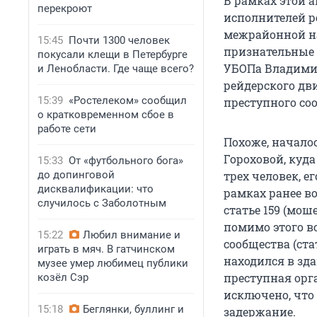
В рамках этой 
перекроют
исполнителей р
межрайонной на
15:45
Почти 1300 человек
признательные 
покусали клещи в Петербурге
УБОПа Владимир
и Ленобласти. Где чаще всего?
рейдерского дв
15:39
«Ростелеком» сообщил
преступного со
о кратковременном сбое в
работе сети
Похоже, началос
Гороховой, куда
15:33
От «футбольного бога»
до допинговой
трех человек, е
дисквалификации: что
рамках ранее в
случилось с Заболотным
статье 159 (мо
помимо этого в
15:22
Любил внимание и
сообщества (ста
играть в мяч. В гатчинском
находился в зд
музее умер любимец публики
преступная орг
козёл Сэр
исключено, что
15:18
Беглянки, буллинг и
задержание.