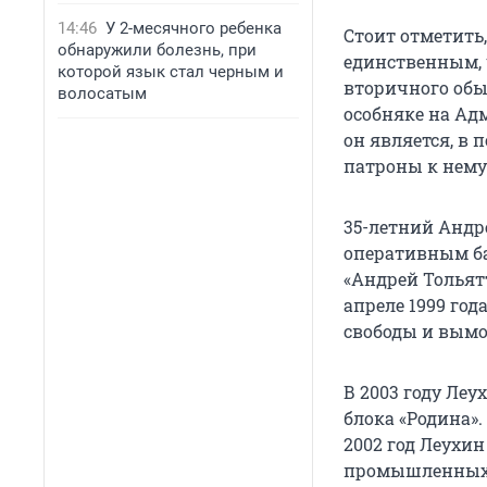
14:46
У 2-месячного ребенка
Стоит отметить
обнаружили болезнь, при
единственным, 
которой язык стал черным и
вторичного обы
волосатым
особняке на Ад
он является, в
патроны к нему
35-летний Андре
оперативным ба
«Андрей Тольят
апреле 1999 год
свободы и вымо
В 2003 году Ле
блока «Родина».
2002 год Леухи
промышленных и