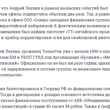
, что Андрей Леухин в рамках июньских событий был
чьи офисы подверглись обыскам два раза. Так, в рамк
ска в офисе ООО «Северо-западная финансовая группа
миралтейской набережной, 8, фактическим хозяином к
 помещении был найден пистолет «ТТ» китайского прои
 и прибор корректировки огня для снайперской винт
й Леухин, уроженец Тольятти, уже с начала 1990-х пр
зам КМ и УБОП ГУВД под прозвищами «Бровкин», «Ме
тинский». Официально он не был ни разу судим, однак
а он задерживался в составе группы за незаконное ли
гательство.
ухин баллотировался в Госдуму РФ по федеральному сп
 Тогда в декларации о доходах основного источника до
н указал финансовые поступления от АКБ «Объединен
нвестиций» в сумме 40 тысяч 54 рубля. Также в гра