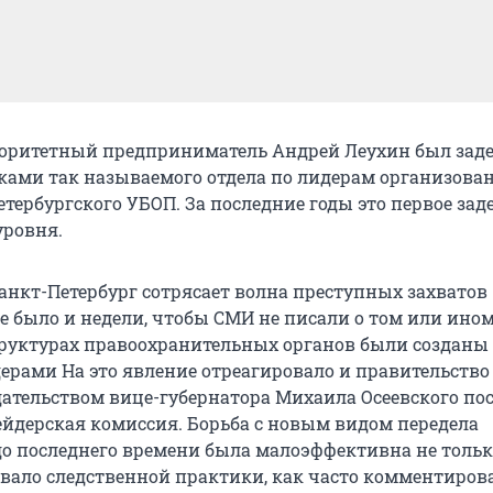
торитетный предприниматель Андрей Леухин был зад
ками так называемого отдела по лидерам организова
етербургского УБОП. За последние годы это первое за
уровня.
Санкт-Петербург сотрясает волна преступных захватов
е было и недели, чтобы СМИ не писали о том или ином
руктурах правоохранительных органов были созданы
дерами На это явление отреагировало и правительство 
едательством вице-губернатора Михаила Осеевского по
ейдерская комиссия. Борьба с новым видом передела
до последнего времени была малоэффективна не тольк
овало следственной практики, как часто комментиров