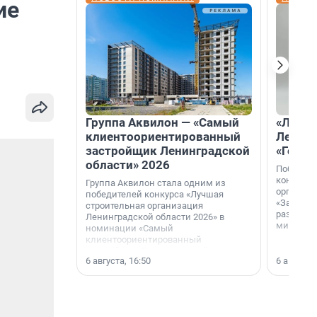
ие
Группа Аквилон — «Самый
«Лучши
клиентоориентированный
Ленобл
застройщик Ленинградской
«Город
области» 2026
Победите
конкурса
Группа Аквилон стала одним из
организа
победителей конкурса «Лучшая
«За лучш
строительная организация
развития
Ленинградской области 2026» в
микрорай
номинации «Самый
клиентоориентированный
застройщик Ленинградской
6 августа, 16:50
6 августа,
области».