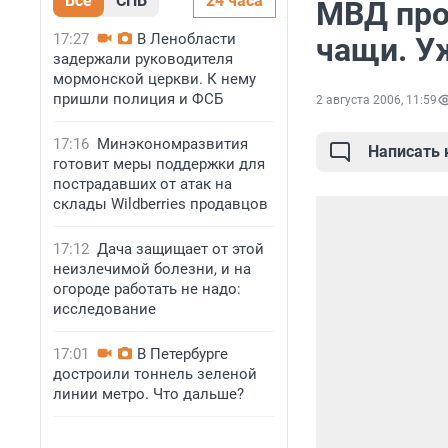
Все
СПБ
24 часа
МВД про
17:27
В Ленобласти
чащи. У
задержали руководителя
мормонской церкви. К нему
пришли полиция и ФСБ
2 августа 2006, 11:59
17:16
Минэкономразвития
Написать
готовит меры поддержки для
пострадавших от атак на
склады Wildberries продавцов
17:12
Дача защищает от этой
неизлечимой болезни, и на
огороде работать не надо:
исследование
17:01
В Петербурге
достроили тоннель зеленой
линии метро. Что дальше?