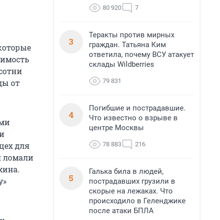
80 920
7
Теракты против мирных
3
граждан. Татьяна Ким
 которые
ответила, почему ВСУ атакует
оимость
склады Wildberries
сотни
79 831
ды от
Погибшие и пострадавшие.
4
Что известно о взрыве в
ами
центре Москвы
и
78 883
216
цех для
я ломали
хина.
Галька била в людей,
5
у»
пострадавших грузили в
скорые на лежаках. Что
происходило в Геленджике
после атаки БПЛА