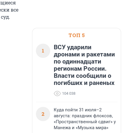
ющиеся
ски все
суд.
ТОП 5
ВСУ ударили
1
дронами и ракетами
по одиннадцати
регионам России.
Власти сообщили о
погибших и раненых
104 038
Куда пойти 31 июля–2
2
августа: праздник флоксов,
«Пространственный сдвиг» у
Манежа и «Музыка мира»