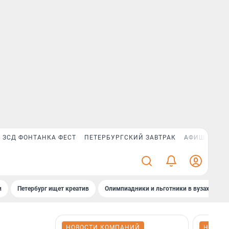
ЗСД ФОНТАНКА ФЕСТ
ПЕТЕРБУРГСКИЙ ЗАВТРАК
АФИША PLUS
и
Петербург ищет креатив
Олимпиадники и льготники в вузах СПб
НОВОСТИ КОМПАНИЙ
НОВОС