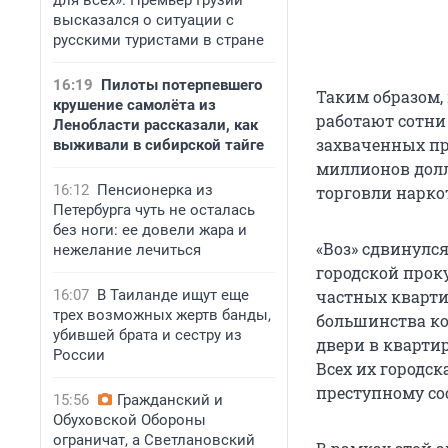
для всех». Премьер Грузии
высказался о ситуации с
русскими туристами в стране
16:19
Пилоты потерпевшего
Таким образом,
крушение самолёта из
работают сотни
Ленобласти рассказали, как
захваченных пр
выживали в сибирской тайге
миллионов долл
16:12
Пенсионерка из
торговли нарко
Петербурга чуть не осталась
без ноги: ее довели жара и
«Воз» сдвинулся
нежелание лечиться
городской прок
16:07
В Таиланде ищут еще
частных кварти
трех возможных жертв банды,
большинства ко
убившей брата и сестру из
двери в кварти
России
Всех их городс
преступному со
15:56
Гражданский и
Обуховской Обороны
ограничат, а Светлановский