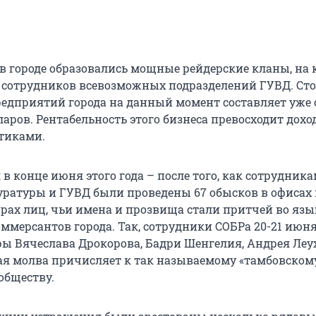
 в городе образовались мощные рейдерские кланы, на
 сотрудников всевозможных подразделений ГУВД. Ст
едприятий города на данный момент составляет уже 
аров. Рентабельность этого бизнеса превосходит дохо
тиками.
 в конце июня этого года – после того, как сотрудник
уратуры и ГУВД были проведены 67 обысков в офисах 
рах лиц, чьи имена и прозвища стали притчей во язы
ммерсантов города. Так, сотрудники СОБРа 20-21 июн
ры Вячеслава Дрокорова, Бадри Шенгелия, Андрея Леу
кая молва причисляет к так называемому «тамбовском
обществу.