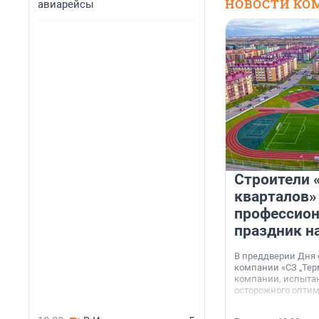
НОВОСТИ КО
авиарейсы
Строители 
кварталов»
профессио
праздник н
В преддверии Дня
компании «СЗ „Тер
компании, испытан
осторожного опти