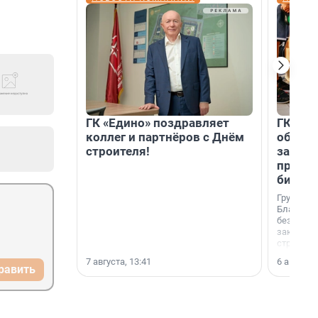
ГК «Едино» поздравляет
ГК «А1
коллег и партнёров с Днём
объеди
строителя!
защит
прогр
биора
Группа к
Благотв
бездомн
заключил
стратеги
7 августа, 13:41
6 августа,
равить