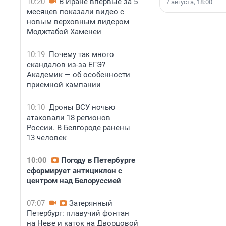
10:20
В Иране впервые за 5
7 августа, 18:00
месяцев показали видео с
новым верховным лидером
Моджтабой Хаменеи
10:19
Почему так много
скандалов из-за ЕГЭ?
Академик — об особенности
приемной кампании
10:10
Дроны ВСУ ночью
атаковали 18 регионов
России. В Белгороде ранены
13 человек
10:00
Погоду в Петербурге
сформирует антициклон с
центром над Белоруссией
07:07
Затерянный
Петербург: плавучий фонтан
на Неве и каток на Дворцовой