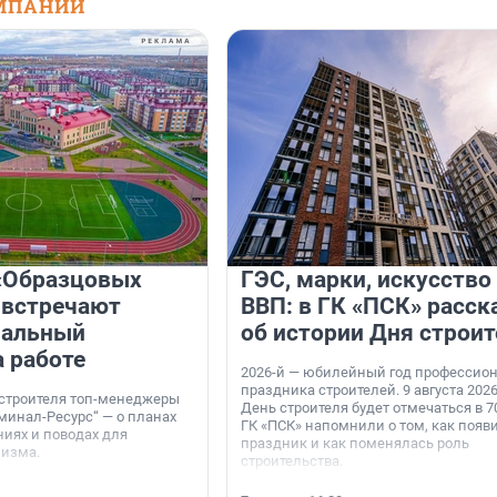
МПАНИЙ
«Образцовых
ГЭС, марки, искусство
 встречают
ВВП: в ГК «ПСК» расск
нальный
об истории Дня строит
а работе
2026-й — юбилейный год профессио
праздника строителей. 9 августа 2026
 строителя топ-менеджеры
День строителя будет отмечаться в 70
минал-Ресурс“ — о планах
ГК «ПСК» напомнили о том, как появ
иях и поводах для
праздник и как поменялась роль
мизма.
строительства.