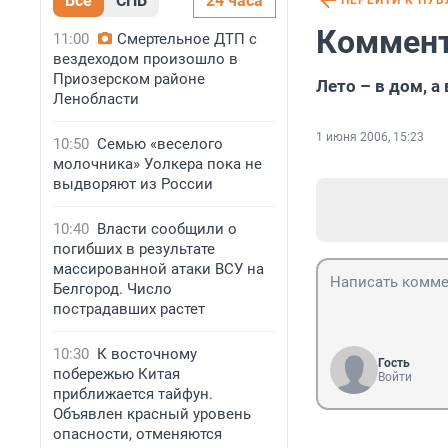
Все
СПБ
24 часа
ПЕРЕЙТИ К ПУ
Коммент
11:00
Смертельное ДТП с
вездеходом произошло в
Приозерском районе
Лето – в дом, а 
Ленобласти
1 июня 2006, 15:23
10:50
Семью «веселого
молочника» Уолкера пока не
выдворяют из России
10:40
Власти сообщили о
погибших в результате
массированной атаки ВСУ на
Белгород. Число
пострадавших растет
10:30
К восточному
Гость
побережью Китая
Войти
приближается тайфун.
Объявлен красный уровень
опасности, отменяются