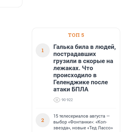
7 августа, 14:59
7
ТОП 5
Галька била в людей,
1
пострадавших
грузили в скорые на
лежаках. Что
происходило в
Геленджике после
атаки БПЛА
90 922
15 телесериалов августа —
2
выбор «Фонтанки»: «Коп-
звезда», новые «Тед Лассо»