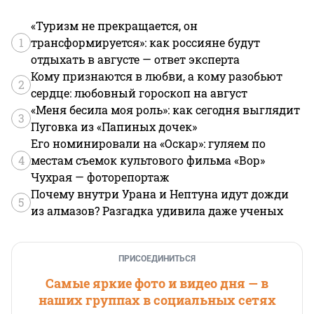
«Туризм не прекращается, он
1
трансформируется»: как россияне будут
отдыхать в августе — ответ эксперта
Кому признаются в любви, а кому разобьют
2
сердце: любовный гороскоп на август
«Меня бесила моя роль»: как сегодня выглядит
3
Пуговка из «Папиных дочек»
Его номинировали на «Оскар»: гуляем по
4
местам съемок культового фильма «Вор»
Чухрая — фоторепортаж
Почему внутри Урана и Нептуна идут дожди
5
из алмазов? Разгадка удивила даже ученых
ПРИСОЕДИНИТЬСЯ
Самые яркие фото и видео дня — в
наших группах в социальных сетях