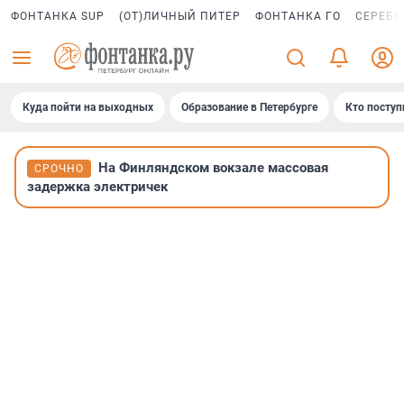
ФОНТАНКА SUP
(ОТ)ЛИЧНЫЙ ПИТЕР
ФОНТАНКА ГО
СЕРЕБР
Куда пойти на выходных
Образование в Петербурге
Кто поступ
На Финляндском вокзале массовая
СРОЧНО
задержка электричек