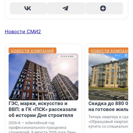
Новости СМИ2
НОВОСТИ КОМПАНИЙ
НОВОСТИ КОМПАНИ
ГЭС, марки, искусство и
Скидка до 880 00
ВВП: в ГК «ПСК» рассказали
на готовое жильё
об истории Дня строителя
Теперь квартиру в сда
«Образцовый квартал 1
2026-й — юбилейный год
купить со специальной 
профессионального праздника
строителей. 9 августа 2026 года День