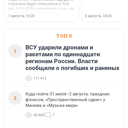
строителя будет отмечаться в 70-й
раз. В ГК «ПСК» напомнили о том, как
появился праздник и как
7 августа, 16:20
6 августа, 18:00
поменялась роль строительства.
ТОП 5
ВСУ ударили дронами и
1
ракетами по одиннадцати
регионам России. Власти
сообщили о погибших и раненых
111 412
Куда пойти 31 июля–2 августа: праздник
2
флоксов, «Пространственный сдвиг» у
Манежа и «Музыка мира»
93 465
7