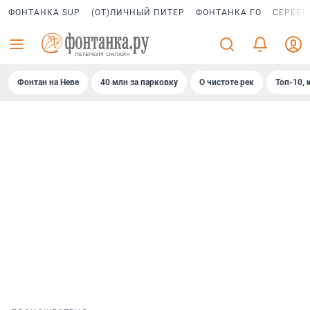
ФОНТАНКА SUP
(ОТ)ЛИЧНЫЙ ПИТЕР
ФОНТАНКА ГО
СЕРЕБР
Фонтан на Неве
40 млн за парковку
О чистоте рек
Топ-10, 