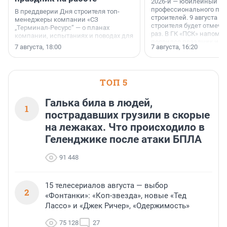
2026-й — юбилейный го
профессионального пр
В преддверии Дня строителя топ-
строителей. 9 августа 2
менеджеры компании «СЗ
строителя будет отмечат
„Терминал-Ресурс“ — о планах
раз. В ГК «ПСК» напомни
компании, испытаниях и поводах для
появился праздник и к
осторожного оптимизма.
7 августа, 18:00
7 августа, 16:20
поменялась роль строит
ТОП 5
Галька била в людей,
1
пострадавших грузили в скорые
на лежаках. Что происходило в
Геленджике после атаки БПЛА
91 448
15 телесериалов августа — выбор
2
«Фонтанки»: «Коп-звезда», новые «Тед
Лассо» и «Джек Ричер», «Одержимость»
75 128
27