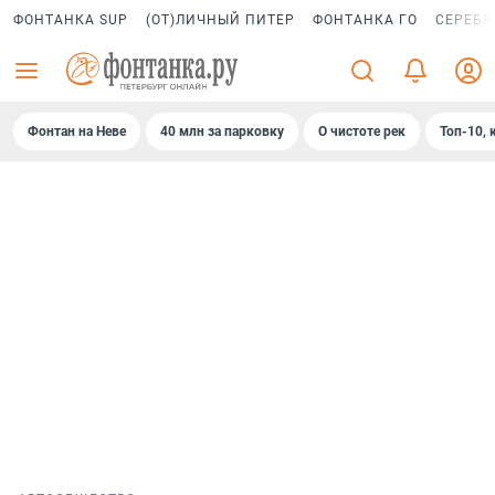
ФОНТАНКА SUP
(ОТ)ЛИЧНЫЙ ПИТЕР
ФОНТАНКА ГО
СЕРЕБР
Фонтан на Неве
40 млн за парковку
О чистоте рек
Топ-10, 